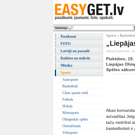
Meklētājs:
Sports » Basketbo
Pasākumi
„Liepāja
FOTO
Latvijā un pasaulē
Mārtiņš Kozlovskis,
18
Kultūra un māksla
Piektdien, 19.
Liepājas Olim
Mūzika
Spēles sākums
Sports
Autosports
Basketbols
Cīņas sporta veidi
Futbols
Hokejs
Abas komandas 
Motosports
aizvadītas Jelg
Olimpiskās spēles
taču nedrīkst a
Orientēšanās
basketbolisti ir
Velosports