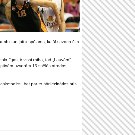
ambis un ļoti iespējams, ka šī sezona šim
ola līgas, ir visai raiba, tad „Lauvām”
r septiņām uzvarām 13 spēlēs atrodas
ketbolisti, bet par to pārliecināties būs