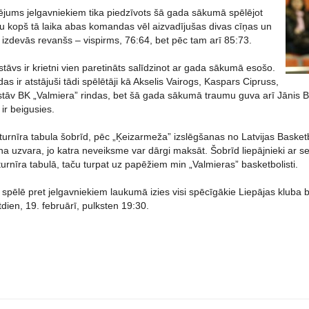
ējums jelgavniekiem tika piedzīvots šā gada sākumā spēlējot
ču kopš tā laika abas komandas vēl aizvadījušas divas cīņas un
 izdevās revanšs – vispirms, 76:64, bet pēc tam arī 85:73.
tāvs ir krietni vien paretināts salīdzinot ar gada sākumā esošo.
as ir atstājuši tādi spēlētāji kā Akselis Vairogs, Kaspars Cipruss,
stāv BK „Valmiera” rindas, bet šā gada sākumā traumu guva arī Jānis B
ir beigusies.
 turnīra tabula šobrīd, pēc „Ķeizarmeža” izslēgšanas no Latvijas Basketb
zcīna uzvara, jo katra neveiksme var dārgi maksāt. Šobrīd liepājnieki a
 turnīra tabulā, taču turpat uz papēžiem min „Valmieras” basketbolisti.
pēlē pret jelgavniekiem laukumā izies visi spēcīgākie Liepājas kluba bas
dien, 19. februārī, pulksten 19:30.