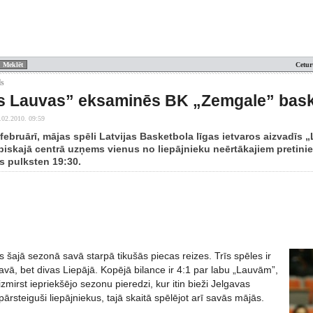
Cetur
ls
s Lauvas” eksaminēs BK „Zemgale” bask
.02.2010. 09:59
 februārī, mājas spēli Latvijas Basketbola līgas ietvaros aizvadīs 
piskajā centrā uzņems vienus no liepājnieku neērtākajiem pretini
 pulksten 19:30.
šajā sezonā savā starpā tikušās piecas reizes. Trīs spēles ir
avā, bet divas Liepājā. Kopējā bilance ir 4:1 par labu „Lauvām”,
izmirst iepriekšējo sezonu pieredzi, kur itin bieži Jelgavas
 pārsteiguši liepājniekus, tajā skaitā spēlējot arī savās mājās.