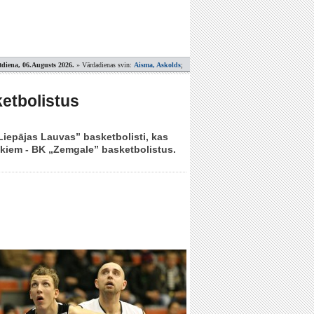
tdiena, 06.Augusts 2026.
» Vārdadienas svin:
Aisma, Askolds
;
etbolistus
„Liepājas Lauvas” basketbolisti, kas
ekiem - BK „Zemgale” basketbolistus.