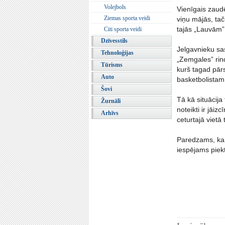
Volejbols
Vienīgais zaud
Ziemas sporta veidi
viņu mājās, ta
tajās „Lauvām”
Citi sporta veidi
Dzīvesstils
Jelgavnieku sas
Tehnoloģijas
„Zemgales” rind
Tūrisms
kurš tagad pār
Auto
basketbolistam 
Šovi
Tā kā situācija
Žurnāli
noteikti ir jāi
Arhīvs
ceturtajā vietā
Paredzams, ka s
iespējams piekt