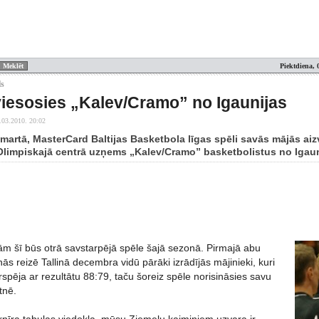
Piektdiena, 
ls
viesosies „Kalev/Cramo” no Igaunijas
.03.2010. 20:02
 martā, MasterCard Baltijas Basketbola līgas spēli savās mājās ai
Olimpiskajā centrā uzņems „Kalev/Cramo” basketbolistus no Igaun
šī būs otrā savstarpējā spēle šajā sezonā. Pirmajā abu
s reizē Tallinā decembra vidū pārāki izrādījās mājinieki, kuri
rspēja ar rezultātu 88:79, taču šoreiz spēle norisināsies savu
tnē.