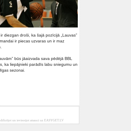
ir diezgan droši, ka šajā pozīcijā „Lauvas”
omandai ir piecas uzvaras un ir maz
.
 „Lauvām” būs jāaizvada sava pēdējā BBL
, ka liepājnieki parādīs labu sniegumu un
līgas sezonai.
modificējot un ievieotjot atsauci uz EASYGET.LV