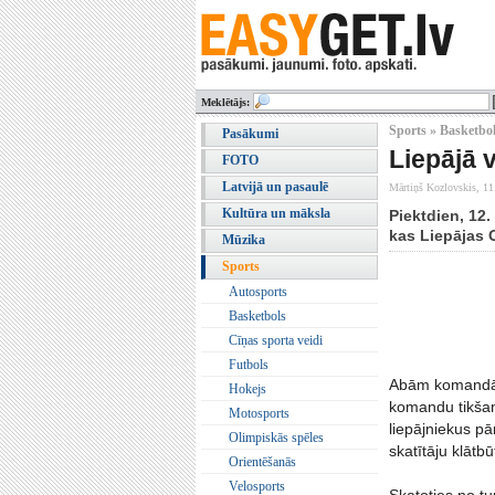
Meklētājs:
Sports » Basketbo
Pasākumi
Liepājā 
FOTO
Latvijā un pasaulē
Mārtiņš Kozlovskis,
11
Kultūra un māksla
Piektdien, 12.
kas Liepājas 
Mūzika
Sports
Autosports
Basketbols
Cīņas sporta veidi
Futbols
Abām komandām 
Hokejs
komandu tikšanā
Motosports
liepājniekus pā
Olimpiskās spēles
skatītāju klātbū
Orientēšanās
Velosports