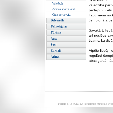
Skatoties no t
Volejbols
vajadzība par v
Ziemas sporta veidi
pēdējo 6. vietu
Citi sporta veidi
Taču viena no 
čempionāta be
Dzīvesstils
Tehnoloģijas
Savukārt, liepā
Tūrisms
arī noslēgs sa
Auto
ticams, ka divā
Šovi
Atpūta liepājni
Žurnāli
regulārā čempi
Arhīvs
abas gaidāmās 
Portālā EASYGET.LV izvietotais materiāls ir pā