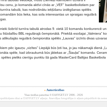
urnīra tabulas viedokļa, mūsu Ziemeļu kaimiņiem uzvara ir
isu cenu, jo komanda aktīvi cīnās ar „VEF” basketbolistiem par
 turnīra tabulā, kas nodrošinātu iekļūšanu izslēgšanas spēlēs.
komandām būs lieka, kas sola interesantas un spraigas regulārā
igas.
jnieki šobrīd turnīra tabulā atrodas 9. vietā 10 komandu konkurencē un 
vu līdzdalību BBL regulārajā čempionātā. Priekšā esošajai „Valmiera” k
s atlikušajās regulārā čempionāta spēlēs „Lauvas” izcīnīs divas uzvaras
ekiem pēc igauņu „vizītes” Liepājā būs ļoti īsa, jo jau nākamajā dienā
onāta spēle, kad izbraukumā būs jātiekas ar „Šiauļai” komandu. Cerams
spēles pieliks cienīgu punktu šā gada MasterCard Baltijas Basketbola 
»
Autortiesības
Visas tiesības paturētas © EASYGET.LV 2006 - 2026
rpublicējams tikai ar EASYGET.LV atļauju. Atsevišķas fotogrāfijas ir atļauts pārpublicēt tās ne