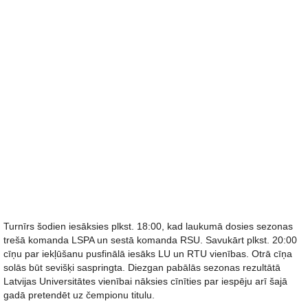
Turnīrs šodien iesāksies plkst. 18:00, kad laukumā dosies sezonas
trešā komanda LSPA un sestā komanda RSU. Savukārt plkst. 20:00
cīņu par iekļūšanu pusfinālā iesāks LU un RTU vienības. Otrā cīņa
solās būt sevišķi saspringta. Diezgan pabālās sezonas rezultātā
Latvijas Universitātes vienībai nāksies cīnīties par iespēju arī šajā
gadā pretendēt uz čempionu titulu.