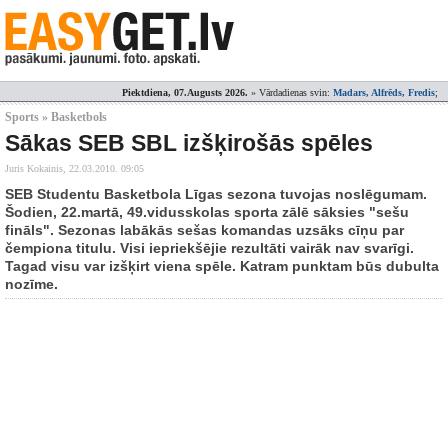
Piektdiena, 07.Augusts 2026.
» Vārdadienas svin:
Madars, Alfrēds, Fredis
;
Sports » Basketbols
Sākas SEB SBL izšķirošās spēles
Juris Kokainis,
22.03.2010. 09:05
SEB Studentu Basketbola Līgas sezona tuvojas noslēgumam.
Šodien, 22.martā, 49.vidusskolas sporta zālē sāksies "sešu
fināls". Sezonas labākās sešas komandas uzsāks cīņu par
čempiona titulu. Visi iepriekšējie rezultāti vairāk nav svarīgi.
Tagad visu var izšķirt viena spēle. Katram punktam būs dubulta
nozīme.