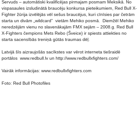
Šervuds – automātiski kvalificējas pirmajam posmam Meksikā. No
vispasaules izsludinātā braucēju konkursa pieteikumiem, Red Bull X-
Fighter žūrija izvēlējās vēl sešus braucējus, kuri cīnīsies par četrām
starta un divām „wildcard” vietām Mehiko posmā. Diemžēl Mehiko
neredzējām vienu no slavenākajām FMX sejām – 2008.g. Red Bull
X-Fighters čempions Mets Rebo (Šveice) ir spiests attiekties no
starta sacensībās treniņā gūtās traumas dēļ.
Latvijā šīs aizraujošās sacīkstes var vērot interneta tiešraidē
portālos www.redbull.lv un http://www.redbullxfighters.com/
Vairāk informācijas: www.redbullxfighters.com
Foto: Red Bull Photofiles