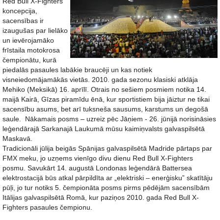
Red Bull X-Fighters
koncepcija,
sacensības ir
izaugušas par lielāko
un ievērojamāko
frīstaila motokrosa
čempionātu, kurā
piedalās pasaules labākie braucēji un kas notiek
visneiedomājamākās vietās. 2010. gada sezonu klasiski atklāja
Mehiko (Meksikā) 16. aprīlī. Otrais no sešiem posmiem notika 14.
maijā Kairā, Gīzas piramīdu ēnā, kur sportistiem bija jāiztur ne tikai
sacensību asums, bet arī tuksneša sausums, karstums un degošā
saule. Nākamais posms – uzreiz pēc Jāņiem - 26. jūnijā norisināsies
leģendārajā Sarkanajā Laukumā mūsu kaimiņvalsts galvaspilsētā
Maskavā.
Tradicionāli jūlija beigās Spānijas galvaspilsētā Madride pārtaps par
FMX meku, jo uzņems vienīgo divu dienu Red Bull X-Fighters
posmu. Savukārt 14. augustā Londonas leģendārā Battersea
elektrostacijā būs atkal pārpildīta ar „elektriski – enerģisku” skatītāju
pūļi, jo tur notiks 5. čempionāta posms pirms pēdējām sacensībām
Itālijas galvaspilsētā Romā, kur paziņos 2010. gada Red Bull X-
Fighters pasaules čempionu.