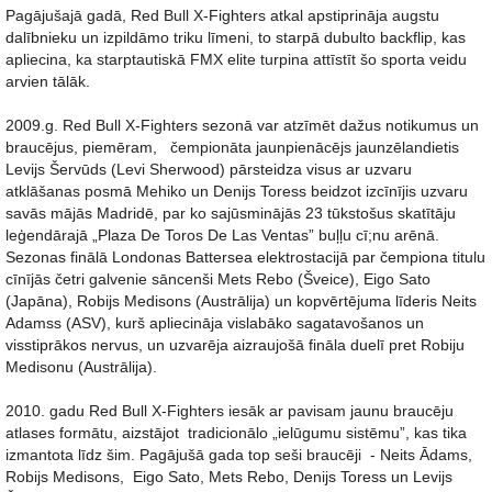
Pagājušajā gadā, Red Bull X-Fighters atkal apstiprināja augstu
dalībnieku un izpildāmo triku līmeni, to starpā dubulto backflip, kas
apliecina, ka starptautiskā FMX elite turpina attīstīt šo sporta veidu
arvien tālāk.
2009.g. Red Bull X-Fighters sezonā var atzīmēt dažus notikumus un
braucējus, piemēram, čempionāta jaunpienācējs jaunzēlandietis
Levijs Šervūds (Levi Sherwood) pārsteidza visus ar uzvaru
atklāšanas posmā Mehiko un Denijs Toress beidzot izcīnījis uzvaru
savās mājās Madridē, par ko sajūsminājās 23 tūkstošus skatītāju
leģendārajā „Plaza De Toros De Las Ventas” buļļu cī;nu arēnā.
Sezonas finālā Londonas Battersea elektrostacijā par čempiona titulu
cīnījās četri galvenie sāncenši Mets Rebo (Šveice), Eigo Sato
(Japāna), Robijs Medisons (Austrālija) un kopvērtējuma līderis Neits
Adamss (ASV), kurš apliecināja vislabāko sagatavošanos un
visstiprākos nervus, un uzvarēja aizraujošā fināla duelī pret Robiju
Medisonu (Austrālija).
2010. gadu Red Bull X-Fighters iesāk ar pavisam jaunu braucēju
atlases formātu, aizstājot tradicionālo „ielūgumu sistēmu”, kas tika
izmantota līdz šim. Pagājušā gada top seši braucēji - Neits Ādams,
Robijs Medisons, Eigo Sato, Mets Rebo, Denijs Toress un Levijs