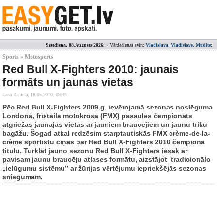
Sestdiena, 08.Augusts 2026.
» Vārdadienas svin:
Vladislava, Vladislavs, Mudīte
;
Sports » Motosports
Red Bull X-Fighters 2010: jaunais
formāts un jaunas vietas
Lana Daniela,
18.05.2010. 09:34
Pēc Red Bull X-Fighters 2009.g. ievērojamā sezonas noslēguma
Londonā, frīstaila motokrosa (FMX) pasaules čempionāts
atgriežas jaunajās vietās ar jauniem braucējiem un jaunu triku
bagāžu. Šogad atkal redzēsim starptautiskās FMX crème-de-la-
crème sportistu cīņas par Red Bull X-Fighters 2010 čempiona
titulu. Turklāt jauno sezonu Red Bull X-Fighters iesāk ar
pavisam jaunu braucēju atlases formātu, aizstājot tradicionālo
„ielūgumu sistēmu” ar žūrijas vērtējumu iepriekšējās sezonas
sniegumam.