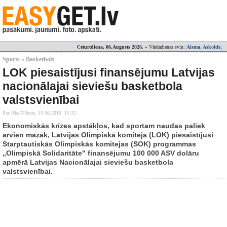
Ceturtdiena, 06.Augusts 2026.
» Vārdadienas svin:
Aisma, Askolds
;
Sports » Basketbols
LOK piesaistījusi finansējumu Latvijas
nacionālajai sieviešu basketbola
valstsvienībai
Ilze Āķe-Vīksne,
15.06.2010. 15:32
Ekonomiskās krīzes apstākļos, kad sportam naudas paliek
arvien mazāk, Latvijas Olimpiskā komiteja (LOK) piesaistījusi
Starptautiskās Olimpiskās komitejas (SOK) programmas
„Olimpiskā Solidaritāte" finansējumu 100 000 ASV dolāru
apmērā Latvijas Nacionālajai sieviešu basketbola
valstsvienībai.