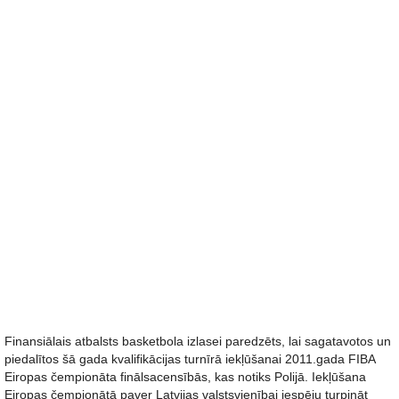
Finansiālais atbalsts basketbola izlasei paredzēts, lai sagatavotos un
piedalītos šā gada kvalifikācijas turnīrā iekļūšanai 2011.gada FIBA
Eiropas čempionāta finālsacensībās, kas notiks Polijā. Iekļūšana
Eiropas čempionātā paver Latvijas valstsvienībai iespēju turpināt