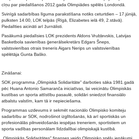
cīņu par piedalīšanos 2012.gada Olimpiādes spēlēs Londondā.
Svinīgā sadarbības līguma parakstīšana notiks ceturtdien – 17.jūnijā,
pulksten 14:00, LOK telpās (Rīgā, Elizabetes ielā 49, 2.stāvā).
Piedalīties aicināti arī žurnālisti.
Pasākumā piedalīsies LOK prezidents Aldons Vrubļevskis, Latvijas
Basketbola savienības ģenerālsekretārs Edgars Šneps,
valstsvienības otrais treneris Aigars Nerips un valstsvienības
spēlētāja Gunta Baško.
Zināšanai:
SOK programma „Olimpiskā Solidaritāte" darboties sāka 1981.gadā
pēc Huana Antonio Samaranča iniciatīvas, lai veicinātu Olimpiskās
kustības un sporta attīstību pasaulē, solidāri sniedzot finansiālo
atbalstu valstīm, kam tā ir nepieciešama.
Programmas uzdevums ir sekmēt nacionālo Olimpisko komiteju
sadarbību ar SOK, nodrošinot izglītošanās, kā arī sportiskās un
profesionālās pilnveidošanās iespējas treneriem, sportistiem un
sporta vadības personālam līdzdalībai olimpiskajā kustībā.
„Olimpiskās Solidaritātes" finanses veido Olimpisko spēļu ienākumi,