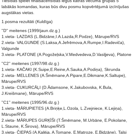
Tiesības spēlēt finālsacensībās iegūs katras vecuma grupas 5
labākās komandas, kuras būs divu posmu kopvērtējumā izcīnījušas
augstākas vietas.
1.posma rezultāti (Kuldīga)
''D'' meitenes (1999/jaun.dz.g.)
1.vieta- LAZDAS (L.Bidzāne,I.A.Lazda,R.Podze), Mārupe/RVS
2.vieta- VALGUNDE (S.Laksa,A.Jefrēmova,A.Rumpe,I.Radeviča),
Valgunde
3.vieta- PLATONE (A.Pogožeļska,V.Medvedeva,D.Vasiļjeva), Platone
''C2'' meitenes (1997/98.dz.g.)
1.vieta- KAČAKI (K.Suipe,E.Reine,A.Sauka,A.Podiņa), Skrunda
2.vieta- MELLENES (A.Šmēmane,A.Pipare,E.Dikmane,K.Saltupe),
Mārupe/RVS
3.vieta- CUKURCĀĻI (D.Ādamsone, K.Jakubovska, K.Bula,
J.Kreišmane), Mārupe/RVS
''C1'' meitenes (1995/96.dz.g.)
1.vieta- MĀRUPIETES (A.Briņķe,L.Ozola, L.Zvejniece, K.Lejiņa),
Mārupe/RVS
2.vieta- MĀRUPES GURĶĪŠI (T.Šmēmane, M.Urbāne, E.Pokolane,
L.Staune, K.Širova), Mārupe/RVS
3.vieta- ČIEPAS (A.Kalēja, A.Tomane, E.Matroze, E.Bidzāne), Talsi