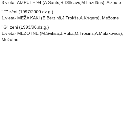
3.vieta- AIZPUTE 94 (A.Sants,R.Dēklavs,M.Lazdāns), Aizpute
''F'' zēni (1997/2000.dz.g.)
1.vieta- MEŽA KAĶI (Ē.Bērziņš,J.Trokšs,A.Krīgers), Mežotne
''G'' zēni (1993/96.dz.g.)
1.vieta- MEŽOTNE (M.Svikša,J.Ruka,O.Trošins,A.Malakovičs),
Mežotne