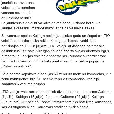
jauniešus brīvdabas
volejbola sacensībās
vasaras sezonā, kā
arī veicināt bērnus
un jauniešus aktīvai brīvā laika pavadīšanai, uzlabot bērnu un
jauniešu veselību, mazinot mazkustīga dzīvesveida sekas.
Šīs vasaras spēles Kuldīgā notiek jau piekto gadu un šogad ar „TIO
volejs" sacensībām tika atklāti Kuldīgas pilsētas svētki, kas
norisinājās no 15.-18.jūlijam. „TIO volejs" atklāšanas ceremonijā
dalībniekus uzrunāja Kuldīgas novada sporta skolas direktors Agris
Kimbors un Latvijas Volejbola federācijas Jaunatnes koordinatore
Sandra Budkēviča un muzikālu priekšnesumu sniedza popgrupa
„Putas un putiņas".
Šajā posmā kopskaitā piedalījās 60 zēnu un meiteņu komandas, kur
zēnu konkurencē bija 31, bet meiteņu 29 komandas, kas bija
sadalītas 6 vecuma grupās.
„TIO volejs" vasaras spēles notiek divos posmos – 1.posms Gulbene
(1.jūlijs), Kuldīga (15.jūlijs), 2.posms Gulbene (29.jūlijs), Kuldīga
(3.augusts), kur pēc abu posmu rezultātiem tiks noteiktas komandas,
kas 20.augustā Rīgā, Daugavas stadionā tiksies finālā.