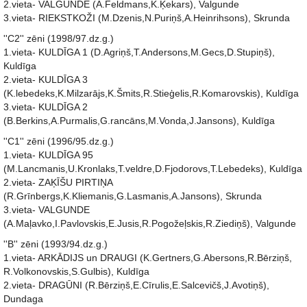
2.vieta- VALGUNDE (A.Feldmans,K.Ķekars), Valgunde
3.vieta- RIEKSTKOŽI (M.Dzenis,N.Puriņš,A.Heinrihsons), Skrunda
''C2'' zēni (1998/97.dz.g.)
1.vieta- KULDĪGA 1 (D.Agriņš,T.Andersons,M.Gecs,D.Stupiņš),
Kuldīga
2.vieta- KULDĪGA 3
(K.lebedeks,K.Milzarājs,K.Šmits,R.Stieģelis,R.Komarovskis), Kuldīga
3.vieta- KULDĪGA 2
(B.Berkins,A.Purmalis,G.rancāns,M.Vonda,J.Jansons), Kuldīga
''C1'' zēni (1996/95.dz.g.)
1.vieta- KULDĪGA 95
(M.Lancmanis,U.Kronlaks,T.veldre,D.Fjodorovs,T.Lebedeks), Kuldīga
2.vieta- ZAĶĪŠU PIRTIŅA
(R.Grīnbergs,K.Kliemanis,G.Lasmanis,A.Jansons), Skrunda
3.vieta- VALGUNDE
(A.Maļavko,I.Pavlovskis,E.Jusis,R.Pogožeļskis,R.Ziediņš), Valgunde
''B'' zēni (1993/94.dz.g.)
1.vieta- ARKĀDIJS un DRAUGI (K.Gertners,G.Abersons,R.Bērziņš,
R.Volkonovskis,S.Gulbis), Kuldīga
2.vieta- DRAGŪNI (R.Bērziņš,E.Cīrulis,E.Salcevičš,J.Avotiņš),
Dundaga