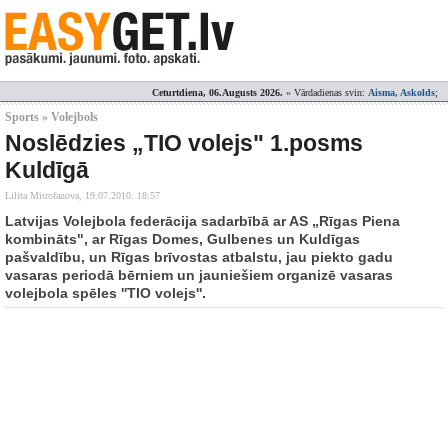
Ceturtdiena, 06.Augusts 2026.
» Vārdadienas svin:
Aisma, Askolds
;
Sports » Volejbols
Noslēdzies „TIO volejs" 1.posms
Kuldīgā
Lilita Mitrofanova,
19.07.2010. 18:57
Latvijas Volejbola federācija sadarbībā ar AS „Rīgas Piena
kombināts", ar Rīgas Domes, Gulbenes un Kuldīgas
pašvaldību, un Rīgas brīvostas atbalstu, jau piekto gadu
vasaras periodā bērniem un jauniešiem organizē vasaras
volejbola spēles ''TIO volejs''.