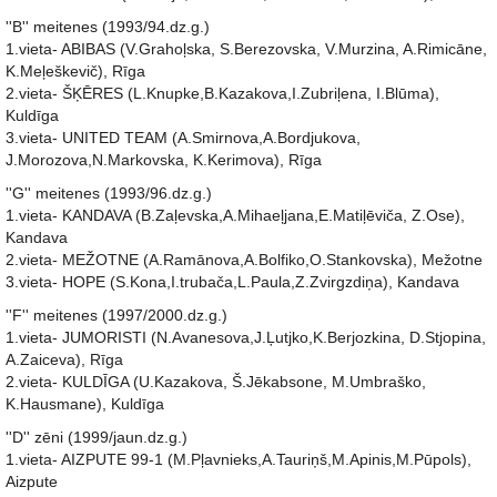
''B'' meitenes (1993/94.dz.g.)
1.vieta- ABIBAS (V.Grahoļska, S.Berezovska, V.Murzina, A.Rimicāne,
K.Meļeškevič), Rīga
2.vieta- ŠĶĒRES (L.Knupke,B.Kazakova,I.Zubriļena, I.Blūma),
Kuldīga
3.vieta- UNITED TEAM (A.Smirnova,A.Bordjukova,
J.Morozova,N.Markovska, K.Kerimova), Rīga
''G'' meitenes (1993/96.dz.g.)
1.vieta- KANDAVA (B.Zaļevska,A.Mihaeļjana,E.Matiļēviča, Z.Ose),
Kandava
2.vieta- MEŽOTNE (A.Ramānova,A.Bolfiko,O.Stankovska), Mežotne
3.vieta- HOPE (S.Kona,I.trubača,L.Paula,Z.Zvirgzdiņa), Kandava
''F'' meitenes (1997/2000.dz.g.)
1.vieta- JUMORISTI (N.Avanesova,J.Ļutjko,K.Berjozkina, D.Stjopina,
A.Zaiceva), Rīga
2.vieta- KULDĪGA (U.Kazakova, Š.Jēkabsone, M.Umbraško,
K.Hausmane), Kuldīga
''D'' zēni (1999/jaun.dz.g.)
1.vieta- AIZPUTE 99-1 (M.Pļavnieks,A.Tauriņš,M.Apinis,M.Pūpols),
Aizpute