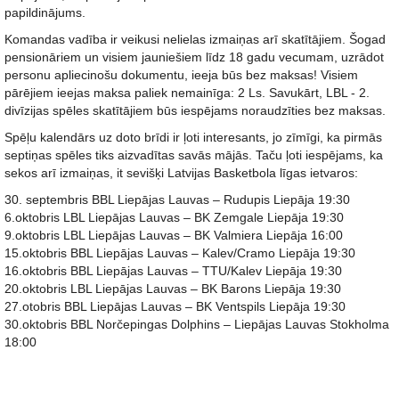
papildinājums.
Komandas vadība ir veikusi nelielas izmaiņas arī skatītājiem. Šogad
pensionāriem un visiem jauniešiem līdz 18 gadu vecumam, uzrādot
personu apliecinošu dokumentu, ieeja būs bez maksas! Visiem
pārējiem ieejas maksa paliek nemainīga: 2 Ls. Savukārt, LBL - 2.
divīzijas spēles skatītājiem būs iespējams noraudzīties bez maksas.
Spēļu kalendārs uz doto brīdi ir ļoti interesants, jo zīmīgi, ka pirmās
septiņas spēles tiks aizvadītas savās mājās. Taču ļoti iespējams, ka
sekos arī izmaiņas, it sevišķi Latvijas Basketbola līgas ietvaros:
30. septembris BBL Liepājas Lauvas – Rudupis Liepāja 19:30
6.oktobris LBL Liepājas Lauvas – BK Zemgale Liepāja 19:30
9.oktobris LBL Liepājas Lauvas – BK Valmiera Liepāja 16:00
15.oktobris BBL Liepājas Lauvas – Kalev/Cramo Liepāja 19:30
16.oktobris BBL Liepājas Lauvas – TTU/Kalev Liepāja 19:30
20.oktobris LBL Liepājas Lauvas – BK Barons Liepāja 19:30
27.otobris BBL Liepājas Lauvas – BK Ventspils Liepāja 19:30
30.oktobris BBL Norčepingas Dolphins – Liepājas Lauvas Stokholma
18:00