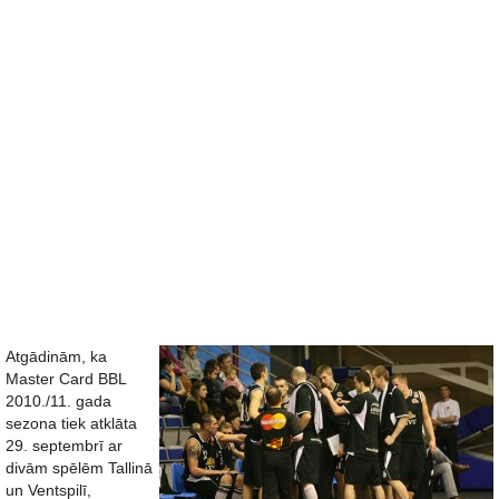
Atgādinām, ka
Master Card BBL
2010./11. gada
sezona tiek atklāta
29. septembrī ar
divām spēlēm Tallinā
un Ventspilī,