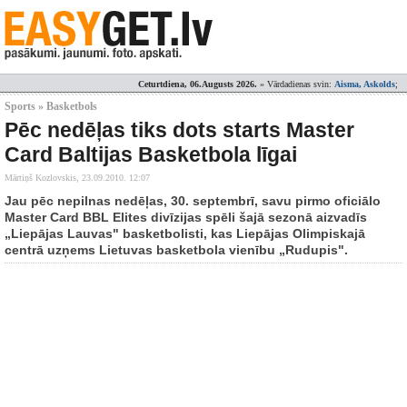
Ceturtdiena, 06.Augusts 2026.
» Vārdadienas svin:
Aisma, Askolds
;
Sports » Basketbols
Pēc nedēļas tiks dots starts Master
Card Baltijas Basketbola līgai
Mārtiņš Kozlovskis,
23.09.2010. 12:07
Jau pēc nepilnas nedēļas, 30. septembrī, savu pirmo oficiālo
Master Card BBL Elites divīzijas spēli šajā sezonā aizvadīs
„Liepājas Lauvas" basketbolisti, kas Liepājas Olimpiskajā
centrā uzņems Lietuvas basketbola vienību „Rudupis".