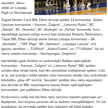
savukārt, dienu
vēlāk arī Liepājā,
Rīgā un Norčepingā.
Šogad Master Card BBL Elites divīzijā spēlēs 14 komandas. Sešas
Lietuvas komandas – Kauņas „Žalgiris", „Lietuvos Rytas", BC
„Šiauļai", BC „Nevežis", BC „Rudupis" un „Perlas" komanda, kuru
iepriekšējā sezonā vadīja mums labi zināmais Roberts Štelmahers.
Tāpat BBL Elites divīzijā startē četras Latvijas komandas – BK
„Ventspils", „"VEF Rīga", BK „Valmiera", „Liepājas Lauvas", trīs
igauņu vienības – „TU/Rock", „Kalev/Cramo" un „TTU/Kalev", kā arī
viena zviedru komanda – Norčepingas „Dolphins".
Iepriekšējo gadu finālisti un pašreizējās Baltijas spēcīgākās
komandas – Kauņas „Žalgiris" un „Lietuvos Rytas" BBL spēles
uzsāks tikai otrajā kārtā, kad tiks aizvadītas izslēgšanas spēles. Līdz
ar to, ļoti svarīgi ir iekļūt labāko sešu komandu skaitā, kas nodrošinās
līdzdalību „play-off" turnīrā. Savukārt, pēdējo divu vietu ieguvējiem
būs jācīnās ar BBL Izaicinājuma kausa divām spēcīgākajām
komandām, par palikšanu Elites divīzijā.
Konkurence solās būt ļoti liela, taču sezonai nopietni gatavojas arī
liepājnieki, kuri turpina sarunas vēl ar dažiem viesspēlētājiem. Un ļoti
iespējams, ka pirmajās spēlēs būs redzams vēl kāds būtisks