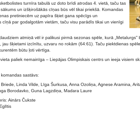
ketbolistes turnīra tabulā uz doto brīdi atrodas 4. vietā, taču tas
s sākums un izšķirošākās cīņas būs vēl tikai priekšā. Komandas
ienas pretiniecēm uz papīra šķiet gana spēcīgs un
 cīņā par godalgotām vietām, taču visu parādīs tikai un vienīgi
audziem atmiņā vēl ir palikusi pirmā sezonas spēle, kurā „Metalurgs" b
 jau šķietami izcīnītu, uzvaru no rokām (64:61). Taču piektdienas spēl
urentēm būtu ļoti vērtīga.
 vieta paliek nemainīga – Liepājas Olimpiskais centrs un ieeja visiem 
.
" komandas sastāvs:
a Briede, Linda Vilde, Līga Šurkusa, Anna Ozoliņa, Agnese Aramina, Ari
Inga Borodavko, Guna Lagzdiņa, Madara Laure
ris: Ainārs Čukste
Eglītis