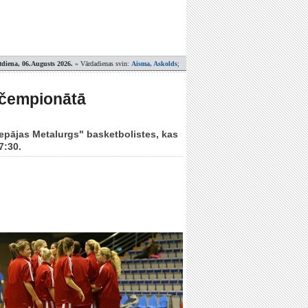
tdiena, 06.Augusts 2026.
» Vārdadienas svin:
Aisma, Askolds
;
u čempionātā
Liepājas Metalurgs" basketbolistes, kas
7:30.