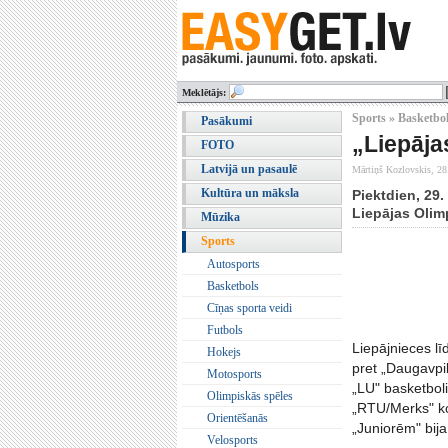
Meklētājs:
Sports » Basketbo
Pasākumi
„Liepāja
FOTO
Latvijā un pasaulē
Mārtiņš Kozlovskis,
28
Kultūra un māksla
Piektdien, 29.
Liepājas Olim
Mūzika
Sports
Autosports
Basketbols
Cīņas sporta veidi
Futbols
Liepājnieces lī
Hokejs
pret „Daugavpi
Motosports
„LU" basketbol
Olimpiskās spēles
„RTU/Merks" ko
Orientēšanās
„Juniorēm" bija
Velosports