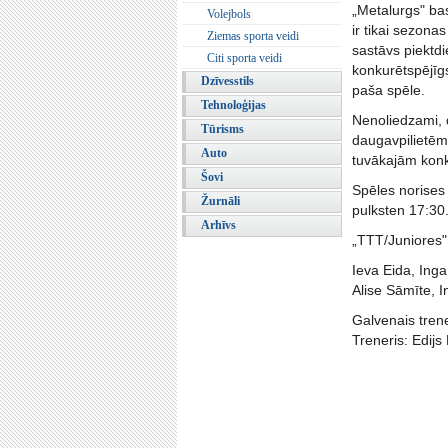
„Metalurgs" bas
Volejbols
ir tikai sezona
Ziemas sporta veidi
sastāvs piektd
Citi sporta veidi
konkurētspējīgs
Dzīvesstils
paša spēle.
Tehnoloģijas
Nenoliedzami, d
Tūrisms
daugavpilietēm,
Auto
tuvākajām konk
Šovi
Spēles norises
Žurnāli
pulksten 17:30
Arhīvs
„TTT/Juniores
Ieva Eida, Ing
Alise Sāmīte, 
Galvenais trene
Treneris: Edijs 