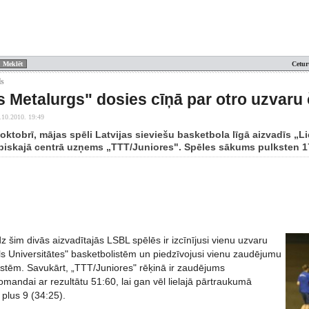
Cetur
ls
s Metalurgs" dosies cīņā par otro uzvar
.10.2010. 19:49
 oktobrī, mājas spēli Latvijas sieviešu basketbola līgā aizvadīs „
piskajā centrā uzņems „TTT/Juniores". Spēles sākums pulksten 1
dz šim divās aizvadītajās LSBL spēlēs ir izcīnījusi vienu uzvaru
ls Universitātes" basketbolistēm un piedzīvojusi vienu zaudējumu
istēm. Savukārt, „TTT/Juniores" rēķinā ir zaudējums
mandai ar rezultātu 51:60, lai gan vēl lielajā pārtraukumā
 plus 9 (34:25).