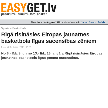
Pirmdiena, 10.Augusts 2026.
» Vārdadienas svin:
Inuta, Brencis, Audris
;
Sports » Basketbols
Rīgā risināsies Eiropas jaunatnes
basketbola līgas sacensības zēniem
Indra Vilde,
04.01.2011. 15:37
No 6.- līdz 9. un no 13.- līdz 16.janvāra Rīgā risināsies Eiropas
jaunatnes basketbola līgas posmu sacensības.