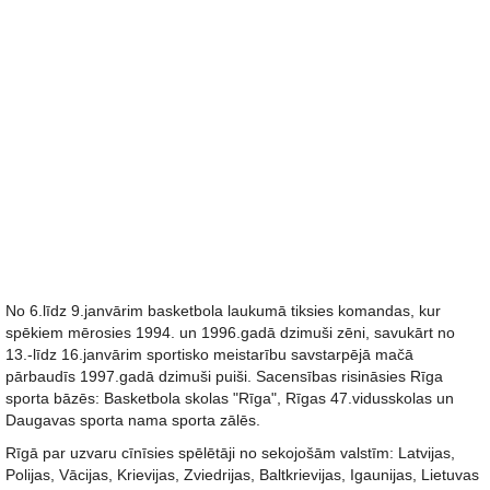
No 6.līdz 9.janvārim basketbola laukumā tiksies komandas, kur
spēkiem mērosies 1994. un 1996.gadā dzimuši zēni, savukārt no
13.-līdz 16.janvārim sportisko meistarību savstarpējā mačā
pārbaudīs 1997.gadā dzimuši puiši. Sacensības risināsies Rīga
sporta bāzēs: Basketbola skolas "Rīga", Rīgas 47.vidusskolas un
Daugavas sporta nama sporta zālēs.
Rīgā par uzvaru cīnīsies spēlētāji no sekojošām valstīm: Latvijas,
Polijas, Vācijas, Krievijas, Zviedrijas, Baltkrievijas, Igaunijas, Lietuvas