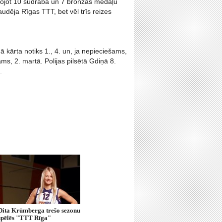
enojot 10 sudraba un 7 bronzas medaļu
dēja Rīgas TTT, bet vēl trīs reizes
 kārta notiks 1., 4. un, ja nepieciešams,
ams, 2. martā. Polijas pilsētā Gdiņā 8.
.
Dita Krūmberga trešo sezonu
spēlēs "TTT Rīga"