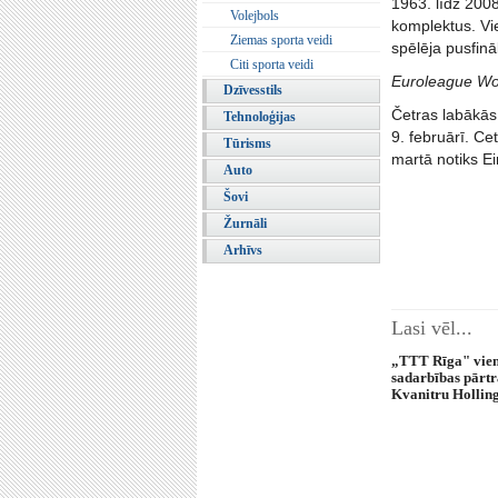
1963. līdz 200
Volejbols
komplektus. Vi
Ziemas sporta veidi
spēlēja pusfinā
Citi sporta veidi
Euroleague W
Dzīvesstils
Četras labākās 
Tehnoloģijas
9. februārī. Ce
Tūrisms
martā notiks Ei
Auto
Šovi
Žurnāli
Arhīvs
Lasi vēl...
„TTT Rīga" vien
sadarbības pārt
Kvanitru Hollin