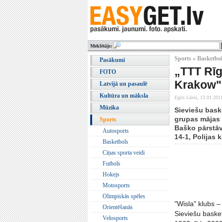
Meklētājs:
Sports » Basketbo
Pasākumi
„TTT Rīg
FOTO
Krakow"
Latvijā un pasaulē
Kultūra un māksla
Egils Lūsis,
13.01.201
Mūzika
Sieviešu baske
grupas mājas 
Sports
Baško pārstāv
Autosports
14-1, Polijas k
Basketbols
Cīņas sporta veidi
Futbols
Hokejs
Motosports
Olimpiskās spēles
"Wisla" klubs –
Orientēšanās
Sieviešu baske
Velosports