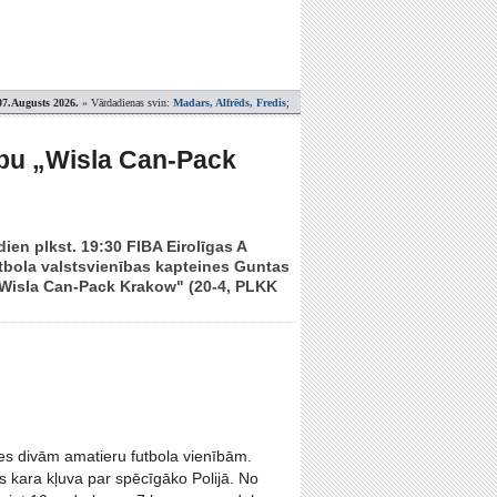
07.Augusts 2026.
» Vārdadienas svin:
Madars, Alfrēds, Fredis
;
ubu „Wisla Can-Pack
ien plkst. 19:30 FIBA Eirolīgas A
etbola valstsvienības kapteines Guntas
 „Wisla Can-Pack Krakow" (20-4, PLKK
ies divām amatieru futbola vienībām.
 kara kļuva par spēcīgāko Polijā. No