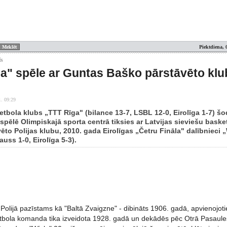
Piektdiena, 
ls
a" spēle ar Guntas Baško pārstāvēto kl
1. 09:29
tbola klubs „TTT Rīga" (bilance 13-7, LSBL 12-0, Eirolīga 1-7) šod
spēlē Olimpiskajā sporta centrā tiksies ar Latvijas sieviešu bask
ēto Polijas klubu, 2010. gada Eirolīgas „Četru Fināla" dalībnieci
auss 1-0, Eirolīga 5-3).
 Polijā pazīstams kā "Baltā Zvaigzne" - dibināts 1906. gadā, apvienojot
tbola komanda tika izveidota 1928. gadā un dekādēs pēc Otrā Pasaules