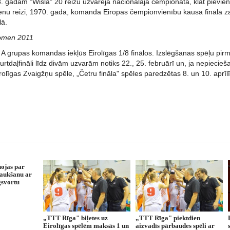
8. gadam "Wisla" 20 reižu uzvarēja nacionālajā čempionātā, klāt pievi
enu reizi, 1970. gadā, komanda Eiropas čempionvienību kausa finālā zau
lā.
omen 2011
A grupas komandas iekļūs Eirolīgas 1/8 finālos. Izslēgšanas spēļu pirmā
turtdaļfināli līdz divām uzvarām notiks 22., 25. februārī un, ja nepiecieš
rolīgas Zvaigžņu spēle, „Četru fināla" spēles paredzētas 8. un 10. aprīlī
ojas par
raukšanu ar
gsvortu
„TTT Rīga" biļetes uz
„TTT Rīga" piektdien
Eirolīgas spēlēm maksās 1 un
aizvadīs pārbaudes spēli ar