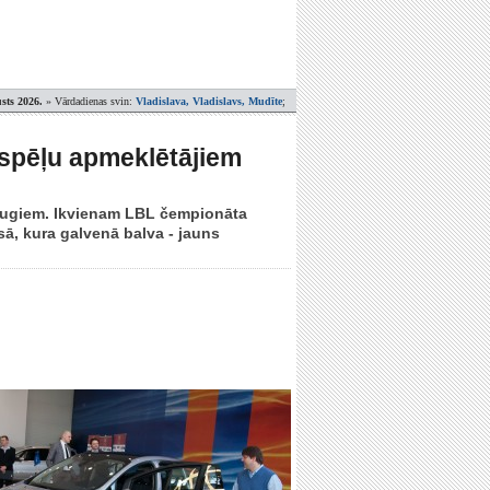
sts 2026.
» Vārdadienas svin:
Vladislava, Vladislavs, Mudīte
;
 spēļu apmeklētājiem
draugiem. Ikvienam LBL čempionāta
sā, kura galvenā balva - jauns