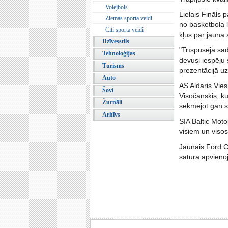
Volejbols
Lielais Fināls 
Ziemas sporta veidi
no basketbola l
Citi sporta veidi
kļūs par jauna
Dzīvesstils
"Trīspusējā sad
Tehnoloģijas
devusi iespēju 
Tūrisms
prezentācijā uz
Auto
AS Aldaris Vie
Šovi
Visočanskis, ku
Žurnāli
sekmējot gan sp
Arhīvs
SIA Baltic Moto
visiem un visos
Jaunais Ford C
satura apvieno