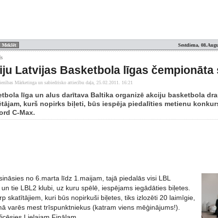
Sestdiena, 08.Augu
ls
iju Latvijas Basketbola līgas čempionāta
ienības Mārketinga un sabiedrisko attiecību daļa,
25.02.2011. 16:21
etbola līga un alus darītava Baltika organizē akciju basketbola 
ājam, kurš nopirks biļeti, būs iespēja piedalīties metienu konkur
ord C-Max.
risināsies no 6.marta līdz 1.maijam, tajā piedalās visi LBL
bi un tie LBL2 klubi, uz kuru spēlē, iespējams iegādāties biļetes.
p skatītājiem, kuri būs nopirkuši biļetes, tiks izlozēti 20 laimīgie,
mā varēs mest trīspunktniekus (katram viens mēģinājums!).
ificēsies Lielajam Finālam.