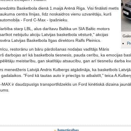
paredzēts Basketbola dienā 1.maijā Arēnā Riga. Visi finālisti metīs
aukuma centra līnijas, līdz noskaidros vienu uzvarētāju, kurš
 automobiļa - Ford C-Max - īpašnieku.
arbība starp LBL, alus darītavu Baltika un SIA Baltic motors
sarīkot nebijušu akciju Latvijas basketbola vēsturē," akcijas
Galer
svēra Latvijas Basketbola līgas direktors Ralfs Pleinics.
Pr
snīcu, restorānu un bāru pārdošanas nodaļas vadītājs Māris
rš darbojas arī kā basketbola tiesnesis, pauda cerību, ka emocijas bask
ēlētāju meistarību, gan skatītāju atsaucību, gan arī tiesnešu darba kval
rs menedžeris Latvijā Andris Kulbergs atgādināja, ka basketbols Latvijā
 gadalaikos. "Ford kā tautas auto ir priecīgs to atbalstīt," teica A.Kulber
-MAX ir daudzpusīgs transportlīdzeklis un Ford kinētiskā dizaina jaunā
jums.
»
Autortiesības