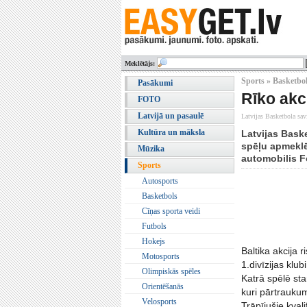
Meklētājs:
Sports » Basketbo
Pasākumi
Rīko akc
FOTO
Latvijā un pasaulē
Latvijas Basketbola sav
Kultūra un māksla
Latvijas Bask
spēļu apmeklēt
Mūzika
automobilis F
Sports
Autosports
Basketbols
Cīņas sporta veidi
Futbols
Hokejs
Baltika akcija 
Motosports
1.divīzijas klu
Olimpiskās spēles
Katrā spēlē star
Orientēšanās
kuri pārtrauku
Velosports
Trāpījušie kval