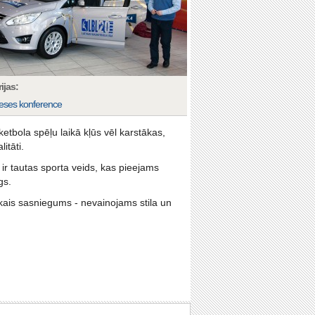
ijas:
eses konference
etbola spēļu laikā kļūs vēl karstākas,
itāti.
 ir tautas sporta veids, kas pieejams
gs.
kais sasniegums - nevainojams stila un