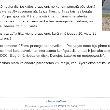
ē notika divi ieskaites braucieni, no kuriem pirmajā pēc startā
s vietas Jēkabsonam nācās izstāties, jo ātras taisnes beigās
 Polijas sportists Māra priekšā krita, un viņam neizdevās
 sadursmes. Tomēr kritiens palika bez ievērojamām sekām, un
 izdevās izcīnīt 8. vietu.
s aizvadīja tikai vienu braucienu, kurā viņš ieguva 10. vietu 28
kurencē.
s komentē: "Esmu priecīgs par paveikto – Poznaņas trasē biju pirmo rei
ase ir ļoti labā stāvoklī, ar interesantu konfigurāciju un tas ir ļoti labs
- DDC, Elagro, r1 riepas un diski, Dynojet, Latakko un motopower.lv".
ības Māra kalendārā paredzētas 28. maijā, kad Biķerniekos notiks Balt
»
Autortiesības
Visas tiesības paturētas © EASYGET.LV 2006 - 2026
rpublicējams tikai ar EASYGET.LV atļauju. Atsevišķas fotogrāfijas ir atļauts pārpublicēt tās ne