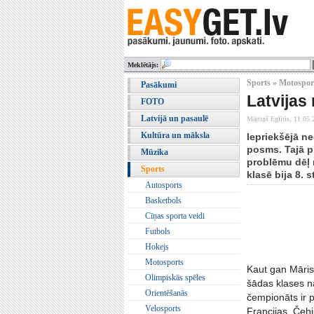
Meklētājs:
Sports » Motospor
Pasākumi
Latvijas
FOTO
Latvijā un pasaulē
Mārtiņš Eglītis,
11.05.
Kultūra un māksla
Iepriekšējā n
posms. Tajā pi
Mūzika
problēmu dēļ n
Sports
klasē bija 8. 
Autosports
Basketbols
Cīņas sporta veidi
Futbols
Hokejs
Motosports
Kaut gan Māris
Olimpiskās spēles
šādas klases na
Orientēšanās
čempionāts ir p
Velosports
Francijas, Čehi