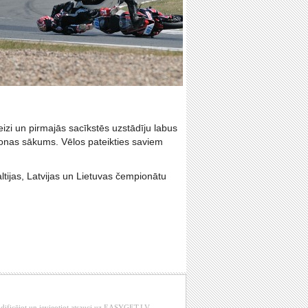
zi un pirmajās sacīkstēs uzstādīju labus
 sezonas sākums. Vēlos pateikties saviem
ijas, Latvijas un Lietuvas čempionātu
modificējot un ievieotjot atsauci uz EASYGET.LV