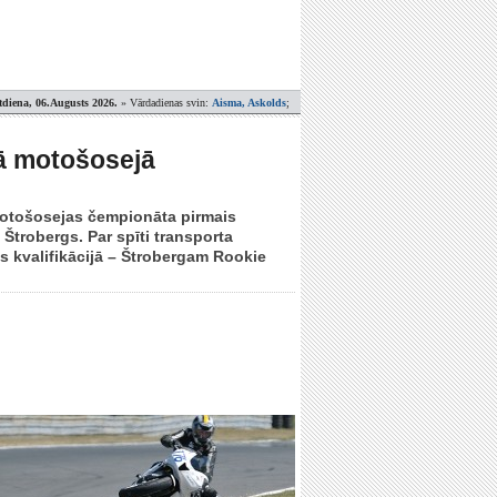
tdiena, 06.Augusts 2026.
» Vārdadienas svin:
Aisma, Askolds
;
tā motošosejā
 motošosejas čempionāta pirmais
 Štrobergs. Par spīti transporta
us kvalifikācijā – Štrobergam Rookie