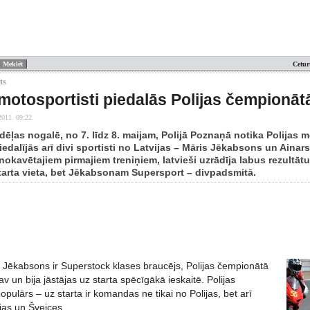
Cetur
ts
 motosportisti piedalās Polijas čempionā
2011. 09:22
edēļas nogalē, no 7. līdz 8. maijam, Polijā Poznaņā notika Polijas
edalījās arī divi sportisti no Latvijas – Māris Jēkabsons un Ainars
okavētajiem pirmajiem treniņiem, latvieši uzrādīja labus rezultāt
starta vieta, bet Jēkabsonam Supersport – divpadsmitā.
 Jēkabsons ir Superstock klases braucējs, Polijas čempionātā
v un bija jāstājas uz starta spēcīgākā ieskaitē. Polijas
opulārs – uz starta ir komandas ne tikai no Polijas, bet arī
jas un Šveices.