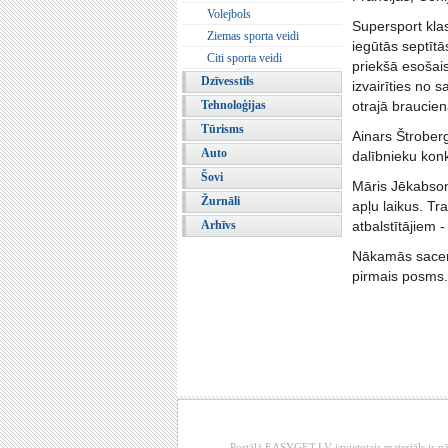
Volejbols
Supersport klas
Ziemas sporta veidi
iegūtās septītā
Citi sporta veidi
priekšā esošais
Dzīvesstils
izvairīties no
Tehnoloģijas
otrajā braucienā
Tūrisms
Ainars Štroberg
Auto
dalībnieku kon
Šovi
Māris Jēkabson
Žurnāli
apļu laikus. Tr
Arhīvs
atbalstītājiem 
Nākamās sacens
pirmais posms.
Portālā EASYGET.LV izvietotais materiāls ir pā