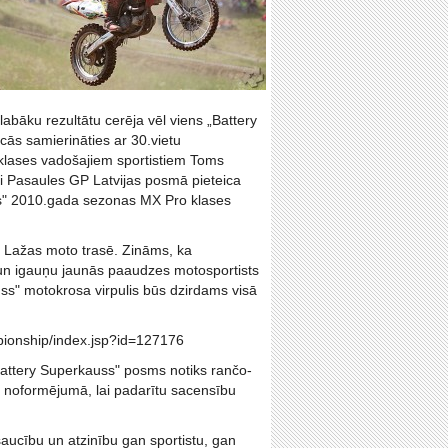
labāku rezultātu cerēja vēl viens „Battery
cās samierināties ar 30.vietu
 klases vadošajiem sportistiem Toms
i Pasaules GP Latvijas posmā pieteica
auss" 2010.gada sezonas MX Pro klases
n Lažas moto trasē. Zināms, ka
s un igauņu jaunās paaudzes motosportists
auss" motokrosa virpulis būs dzirdams visā
mpionship/index.jsp?id=127176
Battery Superkauss" posms notiks rančo-
un noformējumā, lai padarītu sacensību
aucību un atzinību gan sportistu, gan