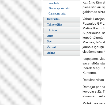
Katrā no tām s
Volejbols
piesaistīti arī 
Ziemas sporta veidi
gaidāmas aizra
Citi sporta veidi
Vairāki Latvija
Dzīvesstils
Pasaules GP La
Tehnoloģijas
Matīss Karro, b
Tūrisms
Superkauss" sac
Auto
kopvērtējumā. B
Šovi
Macuks, taču d
jaunais igauņu
Žurnāli
vicečempions 
Arhīvs
Iespējams, visu
sacensībās sta
Indrek Magi. Ta
Kurzemē.
Rezultāti visā
Domājot par sa
kovboju stilā. 
atmosfēru vēl 
Motokrosa sace