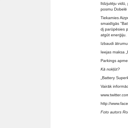
līdzjutēju vidū
posmu Dobelē bi
Tiekamies Aizpu
smaidīgās "Bat
dj parūpēsies p
atgūt enerģiju.
Izbaudi ātrumu
Ieejas maksa „
Parkings apmek
Kā nokļūt?
„Battery Super
Vairāk informā
www.twitter.co
http://www.fa
Foto autors Ro