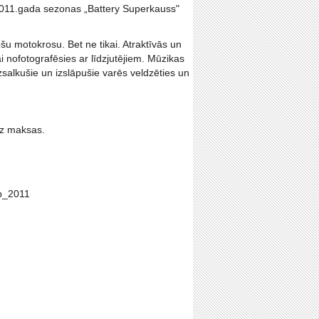
šo 2011.gada sezonas „Battery Superkauss"
šu motokrosu. Bet ne tikai. Atraktīvās un
nofotografēsies ar līdzjutējiem. Mūzikas
zsalkušie un izslāpušie varēs veldzēties un
ez maksas.
ap_2011