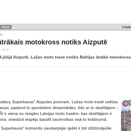
Svētdi
ts
 ātrākais motokross notiks Aizputē
. 08:46
.jūlijā Aizputē, Lažas moto trasē notiks Baltijas ātrākā motokros
Battery Superkauss" Aizputes posmam, Lažas moto trasē veiktas
iņas, padarot to sportistiem dinamiskāku, līdz ar to skatītājiem –
Šī ir viena no retajām Latvijas moto trasēm, kas skatītājiem ir
a, sniedzot iespēju baudīt sacensības visā to krāšņumā.
Superkauss" komandu savstarpējie spēki ir ļoti izlīdzinājušie.