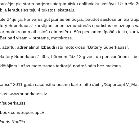
, pulcējot pie starta barjeras starptautisku dalībnieku sastāvu. Uz tre
ja ieradušies teju 4 tūkstoši skatītāju.
tē 24.jūlijā, kur varēs gūt jaunas emocijas, baudot saistošu un aizraujo
tery Superkauss" karsējmeitenes uzmundrinās sportistus un uzdejos vai 
ar motokrosam atbilstošu atmosfēru. Būs pieejamas īpašās teltis, kur i
 Bet pāri visam – protams, motokross.
, azartu, adrenalīnu! Izbaudi īstu motokrosu "Battery Superkauss".
Battery Superkauss": 3Ls, bērniem līdz 12 g.vec. un pensionāriem – b
lētājiem Lažas moto trases teritorijā nodrošināts bez maksas.
kauss" 2011.gada sacensību posmu karte: http://bit.ly/SupercupLV_M
cijas: www.superkauss.lv
m/superkauss
cebook.com/SupercupLV
lands Rudītis