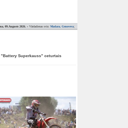
ena, 09.Augusts 2026.
» Vārdadienas svin:
Madara, Genoveva
;
a "Battery Superkauss" ceturtais