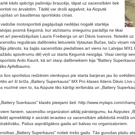
tartē kāds spēcīgs pašmāju braucējs, tāpat uz sacensībām tiek
sportisti no ārvalstīm. Tādēļ var droši apgalvot, ka Aizputē
ujošas un baudāmas sportiskās cīņas.
s vadošie motosportisti pagājušajā nedēļas nogalē startēja
tvijas posmā Ķegumā, kur atzīstamu sniegumu parādīja ne tikai
et arī pieredzējušais Lauris Freibergs un arī Dāvis Ivanovs. Noteikti uz 
ensību regulārais dalībnieks lietuvietis Vytautas Bučas, taču viņam nā
ija plānots, ka šajās sacensībās piedalīsies arī viens no Latvijas MX1
ažādu apsvērumu dēļ viņš uz starta Ķegumā neizgāja. Visai cienīgi sev
 sportists Ardo Kaurit, kā arī starp dalībniekiem bija "Battery Superk
Niks Apfelbaums.
s šos sportistus redzēsim vienkopus pie starta barjeras jau šo svētdie
rtēs arī šī brīža „Battery Superkauss" MX Pro klases līderis Dāvis Līv
s nozīmē vien to, ka Aizpute tiks kārtīgi ierībināta un „Battery Superk
s „Battery Suerkauss" klasēs pieejami šeit: http://www.mylaps.com/cha
viem faniem, sacensību organizatori atklāj pārsteigumu, ka Aizputes „
Tādēļ apmeklētāji ir aicināti ierasties uz sacensībām atbilstošā imidžā 
atraktīvāku. Pašus asprātīgākos gaida arī balvas no organizatoriem.
nsības „Battery Superkauss" notiek trešo gadu. Tās guvušas plašu ats