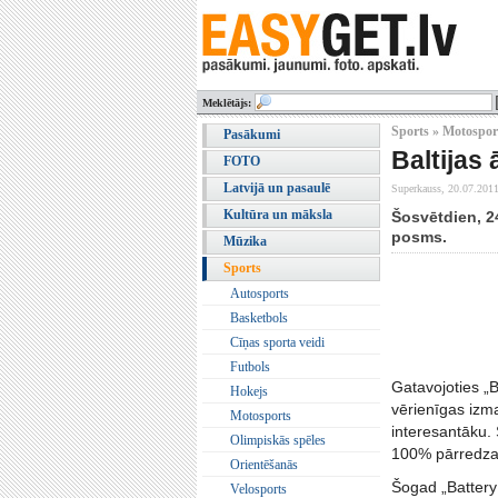
Meklētājs:
Sports » Motospor
Pasākumi
Baltijas
FOTO
Latvijā un pasaulē
Superkauss,
20.07.2011
Kultūra un māksla
Šosvētdien, 24
posms.
Mūzika
Sports
Autosports
Basketbols
Cīņas sporta veidi
Futbols
Gatavojoties „
Hokejs
vērienīgas izma
Motosports
interesantāku. 
Olimpiskās spēles
100% pārredzam
Orientēšanās
Šogad „Battery 
Velosports