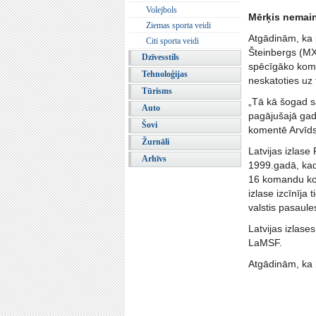
Volejbols
Mērķis nemainī
Ziemas sporta veidi
Atgādinām, ka 
Citi sporta veidi
Šteinbergs (MX
Dzīvesstils
spēcīgāko koma
Tehnoloģijas
neskatoties uz 
Tūrisms
„Tā kā šogad sa
Auto
pagājušajā gadā
Šovi
komentē Arvīds
Žurnāli
Latvijas izlase
Arhīvs
1999.gadā, kad 
16 komandu kon
izlase izcīnīja
valstis pasaule
Latvijas izlas
LaMSF.
Atgādinām, ka 