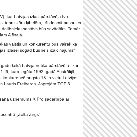
 kur Latvijas izlasi pārstāvēja Ivo
uz tehniskām ķibelēm, trīsdesmit pasaules
ad dalībnieku sastāvs būs savādāks. Tomēr
ām A finālā.
ākās valstis un konkurentu būs vairāk kā
as izlasei šogad būs liels izaicinājums"
adu laikā Latvija netika pārstāvēta tikai
1-tā, kura iegūta 1992. gadā Austrālijā,
konkurencē augsto 15-to vietu Latvijas
s un Lauris Freibergs. Joprojām TOP 3
ažošana uzņēmums X Pro sadarbībā ar
centrā „Zelta Zirgs".