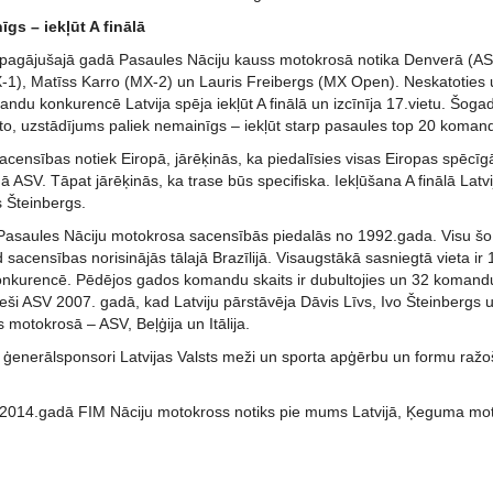
gs – iekļūt A finālā
pagājušajā gadā Pasaules Nāciju kauss motokrosā notika Denverā (ASV),
-1), Matīss Karro (MX-2) un Lauris Freibergs (MX Open). Neskatoties 
ndu konkurencē Latvija spēja iekļūt A finālā un izcīnīja 17.vietu. Šog
to, uzstādījums paliek nemainīgs – iekļūt starp pasaules top 20 komand
censības notiek Eiropā, jārēķinās, ka piedalīsies visas Eiropas spēcīg
 ASV. Tāpat jārēķinās, ka trase būs specifiska. Iekļūšana A finālā Latvij
 Šteinbergs.
 Pasaules Nāciju motokrosa sacensībās piedalās no 1992.gada. Visu šo g
sacensības norisinājās tālajā Brazīlijā. Visaugstākā sasniegtā vieta ir 1
kurencē. Pēdējos gados komandu skaits ir dubultojies un 32 komandu 
 tieši ASV 2007. gadā, kad Latviju pārstāvēja Dāvis Līvs, Ivo Šteinberg
s motokrosā – ASV, Beļģija un Itālija.
es ģenerālsponsori Latvijas Valsts meži un sporta apģērbu un formu r
2014.gadā FIM Nāciju motokross notiks pie mums Latvijā, Ķeguma moto