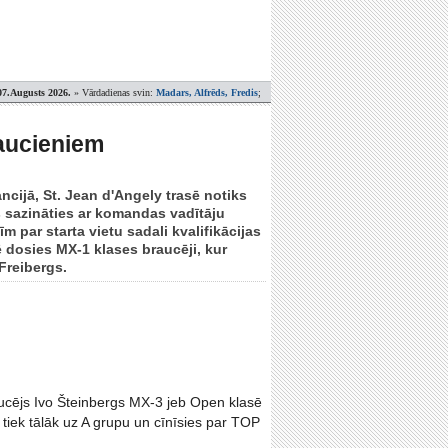
07.Augusts 2026.
» Vārdadienas svin:
Madars, Alfrēds, Fredis
;
raucieniem
ncijā, St. Jean d'Angely trasē notiks
s sazināties ar komandas vadītāju
īm par starta vietu sadali kvalifikācijas
ē dosies MX-1 klases braucēji, kur
Freibergs.
raucējs Ivo Šteinbergs MX-3 jeb Open klasē
 tiek tālāk uz A grupu un cīnīsies par TOP