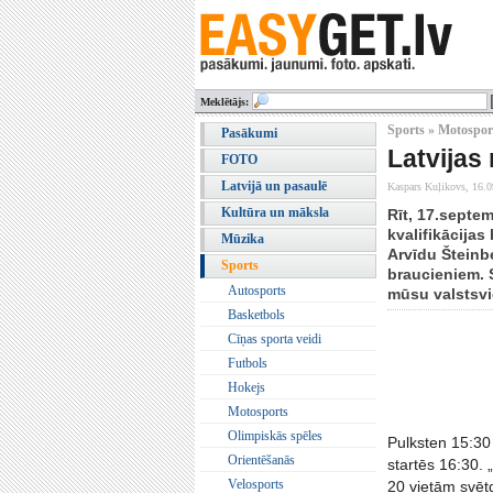
Meklētājs:
Sports » Motospor
Pasākumi
Latvijas
FOTO
Latvijā un pasaulē
Kaspars Kuļikovs,
16.0
Kultūra un māksla
Rīt, 17.septem
kvalifikācija
Mūzika
Arvīdu Šteinbe
Sports
braucieniem. S
Autosports
mūsu valstsvi
Basketbols
Cīņas sporta veidi
Futbols
Hokejs
Motosports
Olimpiskās spēles
Pulksten 15:30 
Orientēšanās
startēs 16:30. 
Velosports
20 vietām svēt