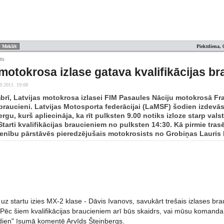
Piektdiena, 
ts
 motokrosa izlase gatava kvalifikācijas b
9.2011. 19:08
brī, Latvijas motokrosa izlasei FIM Pasaules Nāciju motokrosā Fra
s braucieni. Latvijas Motosporta federācijai (LaMSF) šodien izdevā
rgu, kurš apliecināja, ka rīt pulksten 9.00 notiks izloze starp valst
tarti kvalifikācijas braucieniem no pulksten 14:30. Kā pirmie tras
enību pārstāvēs pieredzējušais motokrosists no Grobiņas Lauris 
uz startu izies MX-2 klase - Dāvis Ivanovs, savukārt trešais izlases b
„Pēc šiem kvalifikācijas braucieniem arī būs skaidrs, vai mūsu komanda
dien" īsumā komentē Arvīds Šteinbergs.