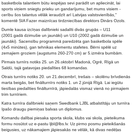
basketbola talantiem būtu iespējas sevi parādīt un apliecināt, lai
sports viņiem sniegtu prieku un gandarījumu, bet mums visiem -
cerību šos talantus vēlāk ieraudzīt arī Latvijas valstsvienībās,"
komentē SIA Fazer maiznīcas tirdzniecības direktors Dinārs Ozols.
Dumle kausa izcīņas dalībnieki sadalīti divās grupās – U11
(2001.gadā dzimušie un jaunāki) un U10 (2002.gadā dzimušie un
jaunāki). Sacensību programmā paredzēta gan basketbola spēle
(4x5 minūtes), gan tehnikas elementu stafetes. Bērni spēlē uz
zemajiem groziem (augstums 260-270 cm) ar 5.izmēra bumbām.
Pirmais turnīrs notiks 25. un 26.oktobrī Madonā, Ogrē, Rīgā un
Saldū, tajā gatavojas piedalīties 68 komandas.
Otrais turnīrs notiks 20. un 21.decembrī, trešais – skolēnu brīvdienās
marta beigās, bet finālturnīrs notiks 1. un 2.jūnijā Rīgā. Lai iegūtu
tiesības piedalīties finālturnīrā, jāpiedalās vismaz vienā no pirmajiem
trim turnīriem.
Katra turnīra dalībnieki saņem Swedbank LJBL atbalstītāju un turnīra
īpašo draugu piemiņas balvas un diplomus.
Komandu dalībai piesaka sporta skola, klubs vai skola, pieteikuma
formu nosūtot uz e-pastu ljbl@lbs.lv. Uz pirmo posmu pieteikšanās
beigusies, uz nākamajiem jāpiesakās ne vēlāk, kā divas nedēļas