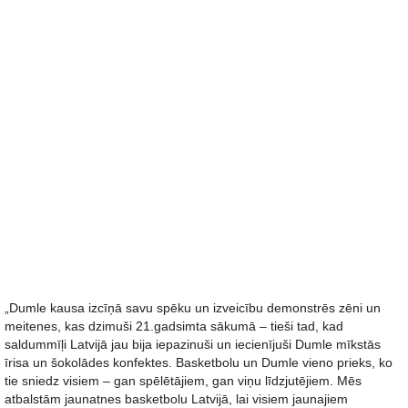
„Dumle kausa izcīņā savu spēku un izveicību demonstrēs zēni un
meitenes, kas dzimuši 21.gadsimta sākumā – tieši tad, kad
saldummīļi Latvijā jau bija iepazinuši un iecienījuši Dumle mīkstās
īrisa un šokolādes konfektes. Basketbolu un Dumle vieno prieks, ko
tie sniedz visiem – gan spēlētājiem, gan viņu līdzjutējiem. Mēs
atbalstām jaunatnes basketbolu Latvijā, lai visiem jaunajiem