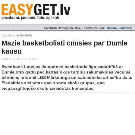
Svētdiena, 09.Augusts 2026.
» Vārdadienas svin:
Madara, Genoveva
;
Sports » Basketbols
Mazie basketbolisti cīnīsies par Dumle
kausu
EasyGet.lv,
11.10.2011. 10:57
Swedbank Latvijas Jaunatnes basketbola līga sadarbībā ar
Dumle otro gadu pēc kārtas rīkos turnīru sākumskolas vecuma
bērniem, informē LBS Mārketinga un sabiedrisko attiecību daļa.
Piedalīties aicinātas gan sporta skolu grupas, gan
vispārizglītojošo skolu izveidotās komandas.