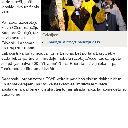
kuriem seši, paši
labākie, tika uz fināla
kārtu.
Par šova uzvarētāju
kļuva Cēsu braucējs
Kaspars Ozoliņš, aiz
Galerijas:
sevis atstājot
Freestyle „Wictory Challange 2008”
Edvardu Lansmani
un Edgaru Krūmiņu.
Labākā trika balvu ieguva Toms Elnions, bet portāla EasyGet.lv
sadarbības partnera – moduļu mēbeļu ražotāja Accentas sarūpētā
simpātijas balva 200 LVL apmērā tika Robertam Zvejniekam, par
īpašu neatlaidību un aktivitāti.
Sacensību organizators ESAF vēlreiz pateicās visiem dalībniekiem
un apmeklētājiem, par to, ka neskatoties uz sliktajiem laika
apstākļiem, dalībnieki un skatītāji tomēr atrada laiku, lai apmeklētu šo
pasākumu.