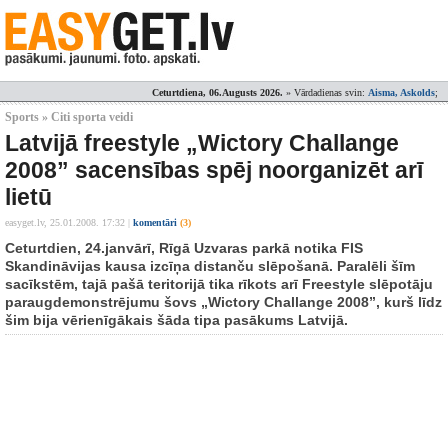
Ceturtdiena, 06.Augusts 2026.
» Vārdadienas svin:
Aisma, Askolds
;
Sports » Citi sporta veidi
Latvijā freestyle „Wictory Challange
2008” sacensības spēj noorganizēt arī
lietū
easyget.lv,
25.01.2008. 17:32
|
komentāri
(3)
Ceturtdien, 24.janvārī, Rīgā Uzvaras parkā notika FIS
Skandināvijas kausa izcīņa distanču slēpošanā. Paralēli šīm
sacīkstēm, tajā pašā teritorijā tika rīkots arī Freestyle slēpotāju
paraugdemonstrējumu šovs „Wictory Challange 2008”, kurš līdz
šim bija vērienīgākais šāda tipa pasākums Latvijā.