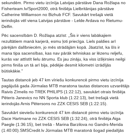
sekundēm. Pirmo vietu izcīnīja Latvijas pārstāve Dana Rožlapa no
Fisherteam.lv/Sport2000, otrā finišēja Lielbritānijas pārstāve
Catherine Williamson no Bizhub FCF. Savukārt trešajā vietā
ierindojās vēl viena Latvijas pārstāve - Lelde Ardava no Rietumu-
Delfin.
Pēc sacensībām D. Rožlapa atzīst: „Šis ir viens labākajiem
rezultātiem manā karjerā, esmu ļoti priecīga. Liels paldies arī
pārējām dalībniecēm, jo mēs strādājām kopā. Jāatzīst, ka šīs ir
mana tipa sacensības, kas nav pārāk tehniskas ar lēzenu reljefu,
kurās var attīstīt lielu ātrumu. Es jau zināju, ka viss izšķirsies neilgi
pirms finiša un tā arī bija, pēdējie desmit kilometri izrādījās
būtiskākie."
Tautas distancē jeb 47 km vīriešu konkurencē pirmo vietu izcīnīja
pagājušā gada Jūrmalas MTB maratona tautas distances uzvarētājs
Raivis Zīmelis no TREK PHILIPS (1:22:12), savukārt otrais finišēja
Pēteris Janevics no NN Sporta klub (1:22:13), bet trešajā vietā
ierindojās Arnis Pētersons no ZZK CESIS SEB (1:22:15).
Savukārt sieviešu konkurencē 47 km distancē pirmo vietu izcīnīja
Dace Hartmane no ZZK CESIS SEB (1:32:24), otrā finišēja Aiga
Paegle (1:36:15), bet trešā - Marina Barzilova no Gandrs-Merida
(1:40:00).SMSCredit.lv Jūrmalas MTB maratonā šogad piedalījās