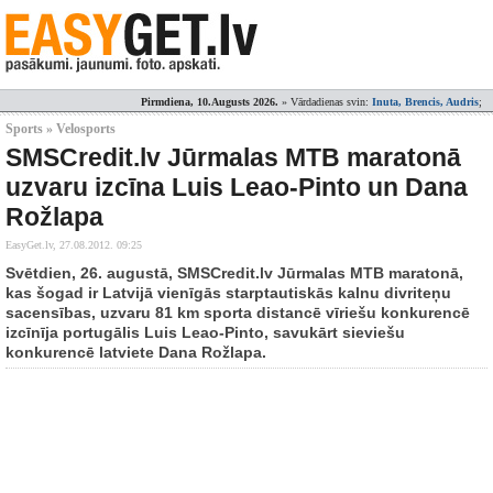
Pirmdiena, 10.Augusts 2026.
» Vārdadienas svin:
Inuta, Brencis, Audris
;
Sports » Velosports
SMSCredit.lv Jūrmalas MTB maratonā
uzvaru izcīna Luis Leao-Pinto un Dana
Rožlapa
EasyGet.lv,
27.08.2012. 09:25
Svētdien, 26. augustā, SMSCredit.lv Jūrmalas MTB maratonā,
kas šogad ir Latvijā vienīgās starptautiskās kalnu divriteņu
sacensības, uzvaru 81 km sporta distancē vīriešu konkurencē
izcīnīja portugālis Luis Leao-Pinto, savukārt sieviešu
konkurencē latviete Dana Rožlapa.