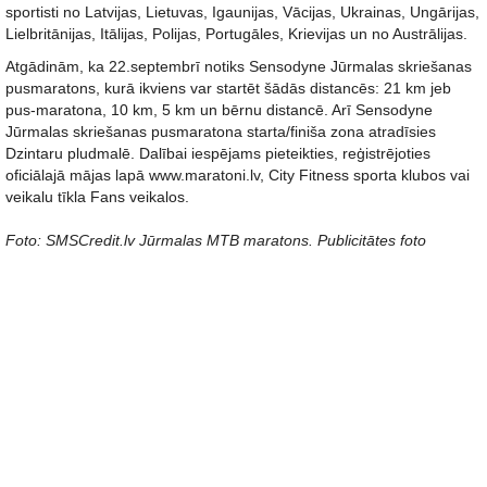
sportisti no Latvijas, Lietuvas, Igaunijas, Vācijas, Ukrainas, Ungārijas,
Lielbritānijas, Itālijas, Polijas, Portugāles, Krievijas un no Austrālijas.
Atgādinām, ka 22.septembrī notiks Sensodyne Jūrmalas skriešanas
pusmaratons, kurā ikviens var startēt šādās distancēs: 21 km jeb
pus-maratona, 10 km, 5 km un bērnu distancē. Arī Sensodyne
Jūrmalas skriešanas pusmaratona starta/finiša zona atradīsies
Dzintaru pludmalē. Dalībai iespējams pieteikties, reģistrējoties
oficiālajā mājas lapā www.maratoni.lv, City Fitness sporta klubos vai
veikalu tīkla Fans veikalos.
Foto: SMSCredit.lv Jūrmalas MTB maratons. Publicitātes foto