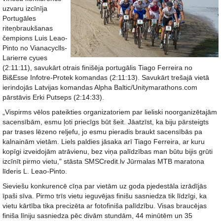
uzvaru izcīnīja
Portugāles
riteņbraukšanas
čempions Luis Leao-
Pinto no Vianacyclls-
Larierre cyues
(2:11:11), savukārt otrais finišēja portugālis Tiago Ferreira no
Bi&Esse Infotre-Protek komandas (2:11:13). Savukārt trešajā vietā
ierindojās Latvijas komandas Alpha Baltic/Unitymarathons.com
pārstāvis Erki Putseps (2:14:33).
„Vispirms vēlos pateikties organizatoriem par lieliski noorganizētajām
sacensībām, esmu ļoti priecīgs būt šeit. Jāatzīst, ka biju pārsteigts
par trases lēzeno reljefu, jo esmu pieradis braukt sacensībās pa
kalnainām vietām. Liels paldies jāsaka arī Tiago Ferreira, ar kuru
kopīgi izveidojām atrāvienu, bez viņa palīdzības man būtu bijis grūti
izcīnīt pirmo vietu," stāsta SMSCredit.lv Jūrmalas MTB maratona
līderis L. Leao-Pinto.
Sieviešu konkurencē cīņa par vietām uz goda pjedestāla izrādījās
īpaši sīva. Pirmo trīs vietu ieguvējas finišu sasniedza tik līdzīgi, ka
vietu kārtība tika precizēta ar fotofiniša palīdzību. Visas braucējas
finiša līniju sasniedza pēc divām stundām, 44 minūtēm un 35