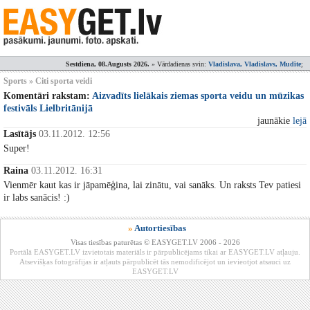
Sestdiena, 08.Augusts 2026.
» Vārdadienas svin:
Vladislava, Vladislavs, Mudīte
;
Sports » Citi sporta veidi
Komentāri rakstam:
Aizvadīts lielākais ziemas sporta veidu un mūzikas
festivāls Lielbritānijā
jaunākie
lejā
Lasītājs
03.11.2012. 12:56
Super!
Raina
03.11.2012. 16:31
Vienmēr kaut kas ir jāpamēģina, lai zinātu, vai sanāks. Un raksts Tev patiesi
ir labs sanācis! :)
»
Autortiesības
Visas tiesības paturētas © EASYGET.LV 2006 - 2026
Portālā EASYGET.LV izvietotais materiāls ir pārpublicējams tikai ar EASYGET.LV atļauju.
Atsevišķas fotogrāfijas ir atļauts pārpublicēt tās nemodificējot un ievieotjot atsauci uz
EASYGET.LV