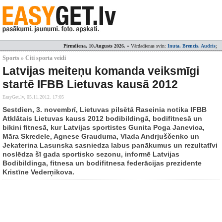
Pirmdiena, 10.Augusts 2026.
» Vārdadienas svin:
Inuta, Brencis, Audris
;
Sports » Citi sporta veidi
Latvijas meiteņu komanda veiksmīgi
startē IFBB Lietuvas kausā 2012
EasyGet.lv,
05.11.2012. 17:05
Sestdien, 3. novembrī, Lietuvas pilsētā Raseinia notika IFBB
Atklātais Lietuvas kauss 2012 bodibildingā, bodifitnesā un
bikini fitnesā, kur Latvijas sportistes Gunita Poga Janevica,
Māra Skredele, Agnese Grauduma, Vlada Andrjuščenko un
Jekaterina Lasunska sasniedza labus panākumus un rezultatīvi
noslēdza šī gada sportisko sezonu, informē Latvijas
Bodibildinga, fitnesa un bodifitnesa federācijas prezidente
Kristīne Vederņikova.