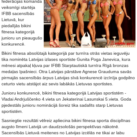
federācijas komanda
veiksmīgi startēja
IFBB sacensībās
Lietuvā, kur
piedalījās bikini
fitnesa kategorijā
junioru un pieaugušo
konkurencē.
Bikini fitnesa absolūtajā kategorijā par turnīra otrās vietas ieguvēju
tika nominēta Latvijas izlases sportiste Gunita Poga Janevica, kura
mēnesi atpakaļ kļuva par IFBB Starptautiskā turnīra Rīgā bronzas
medaļas īpašnieci. Otra Latvijas pārstāve Agnese Grauduma savās
pirmajās sacensībās ārpus Latvijas sīvā konkurencē izcīnīja godpilno
ceturto vietu atstājot aiz sevis labākās Lietuvas sportistes.
Junioru konkurencē, bikini fitnesa kategorijā Latvijas sportistēm -
Vladai Andrjuščenko 4.vieta un Jekaterinai Lasunskai 5.vieta. Goda
pjedestāls junioru nominācijā šoreiz tika sadalīts starp Lietuvas
sportistēm.
Sasniegtie rezultāti vēlreiz apliecina bikini fitnesa sporta disciplīnas
augsto līmeni Latvijā un daudzsološās perspektīvas nākotnē.
Sacensībās Lietuvā meitenes no Latvijas izcēlās ne tikai ar labu