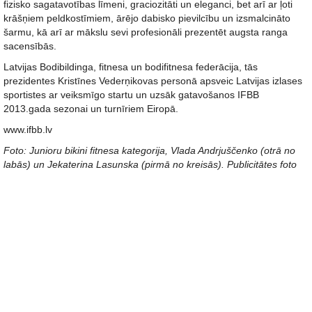
fizisko sagatavotības līmeni, graciozitāti un eleganci, bet arī ar ļoti
krāšņiem peldkostīmiem, ārējo dabisko pievilcību un izsmalcināto
šarmu, kā arī ar mākslu sevi profesionāli prezentēt augsta ranga
sacensībās.
Latvijas Bodibildinga, fitnesa un bodifitnesa federācija, tās
prezidentes Kristīnes Vederņikovas personā apsveic Latvijas izlases
sportistes ar veiksmīgo startu un uzsāk gatavošanos IFBB
2013.gada sezonai un turnīriem Eiropā.
www.ifbb.lv
Foto: Junioru bikini fitnesa kategorija, Vlada Andrjuščenko (otrā no
labās) un Jekaterina Lasunska (pirmā no kreisās). Publicitātes foto