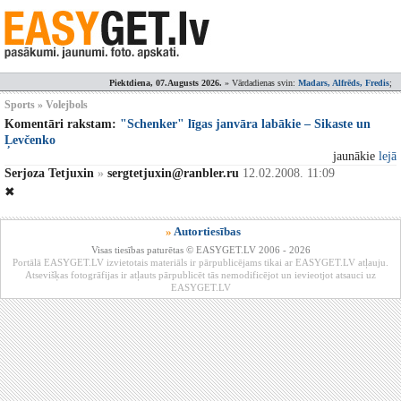
Piektdiena, 07.Augusts 2026.
» Vārdadienas svin:
Madars, Alfrēds, Fredis
;
Sports » Volejbols
Komentāri rakstam:
"Schenker" līgas janvāra labākie – Sikaste un
Ļevčenko
jaunākie
lejā
Serjoza Tetjuxin
»
sergtetjuxin@ranbler.ru
12.02.2008. 11:09
✖
»
Autortiesības
Visas tiesības paturētas © EASYGET.LV 2006 - 2026
Portālā EASYGET.LV izvietotais materiāls ir pārpublicējams tikai ar EASYGET.LV atļauju.
Atsevišķas fotogrāfijas ir atļauts pārpublicēt tās nemodificējot un ievieotjot atsauci uz
EASYGET.LV