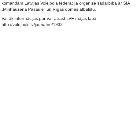
komandām Latvijas Volejbola federācija organizē sadarbībā ar SIA
„Minhauzena Pasaule” un Rīgas domes atbalstu.
Vairāk informācijas par var atrast LVF mājas lapā
http://volejbols.lv/jaunatne/1933