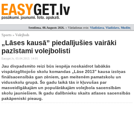
Sestdiena, 08.Augusts 2026.
» Vārdadienas svin:
Vladislava, Vladislavs, Mudīte
;
Sports » Volejbols
„Lāses kausā” piedalījušies vairāki
pazīstami volejbolisti
Easyget.lv,
03.04.2013. 14:01
Jau divpadsmito reizi būs iespēja noskaidrot labākās
vispārizglītojošo skolu komandas „Lāse 2013” kausa izcīņas
finālsacensībās gan zēniem, gan meitenēm pamatskolu un
vidusskolu grupā. Šo gadu laikā tās ir kļuvušas par
masveidīgākajām un populārākajām volejbola sacensībām
skolu jauniešiem. Ik gadu dalībnieku skaits atlases sacensībās
pakāpeniski pieaug.