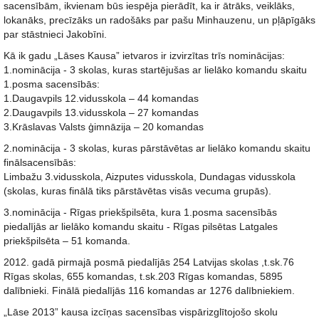
sacensībām, ikvienam būs iespēja pierādīt, ka ir ātrāks, veiklāks,
lokanāks, precīzāks un radošāks par pašu Minhauzenu, un pļāpīgāks
par stāstnieci Jakobīni.
Kā ik gadu „Lāses Kausa” ietvaros ir izvirzītas trīs nominācijas:
1.nominācija - 3 skolas, kuras startējušas ar lielāko komandu skaitu
1.posma sacensībās:
1.Daugavpils 12.vidusskola – 44 komandas
2.Daugavpils 13.vidusskola – 27 komandas
3.Krāslavas Valsts ģimnāzija – 20 komandas
2.nominācija - 3 skolas, kuras pārstāvētas ar lielāko komandu skaitu
finālsacensībās:
Limbažu 3.vidusskola, Aizputes vidusskola, Dundagas vidusskola
(skolas, kuras finālā tiks pārstāvētas visās vecuma grupās).
3.nominācija - Rīgas priekšpilsēta, kura 1.posma sacensībās
piedalījās ar lielāko komandu skaitu - Rīgas pilsētas Latgales
priekšpilsēta – 51 komanda.
2012. gadā pirmajā posmā piedalījās 254 Latvijas skolas ,t.sk.76
Rīgas skolas, 655 komandas, t.sk.203 Rīgas komandas, 5895
dalībnieki. Finālā piedalījās 116 komandas ar 1276 dalībniekiem.
„Lāse 2013” kausa izcīņas sacensības vispārizglītojošo skolu