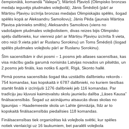
čempionātā, komandā "Valepa"); Mārtiņš Pļaviņš (Olimpisko bronzas
medaļu ieguvējs pludmales volejbolā); Jānis Šmēdiņš (pārī ar
Mārtiņu Pļaviņu izcīnīja bronzas medaļas Olimpiskajās spēlēs, šogad
spēlēs kopā ar Aleksandru Samoilovu); Jānis Pēda (jaunais Mārtiņa
Pļaviņa pārinieks smiltīs); Aleksandrs Samoilovs (viens no
vadošajiem pludmales volejbolistiem, divas reizes bijis Olimpisko
spēļu dalībnieks, kur vienreiz pārī ar Mārtiņu Pļaviņu izcīnīta 9.vieta,
otro reizi 9.vieta pārī ar Ruslanu Sorokinu) un Toms Šmēdiņš (šogad
spēlēs pludmales volejbolu pārī ar Ruslanu Sorokinu).
Šīm sacensībām ir divi posmi – 1.posms jeb atlases sacensības, kas
visa mācību gada garumā norisinās Latvijas novados un pilsētās, un
2.posms jeb fināls, kas notiks 6.aprīlī, Rīgā, Skonto hallē.
Pirmā posma sacensībās šogad tika uzstādīts dalībnieku rekords -
754 komandas, kas kopskaitā ir 6787 dalībnieki, no kuriem tiesības
startēt finālā ir izcīnījuši 1276 dalībnieki jeb 116 komandas. Par
tradīciju jau kļuvusi kaimiņvalstu skolu jauniešu dalība „Lāses Kausa”
finālsacensībās. Šogad uz aicinājumu atsaucās divas skolas no
Igaunijas – Haademeeste skola un Lahte ģimnāzija, līdz ar to
kopskaitā finālsacensībās piedalīsies 118 komandas.
Finālsacensības tiek organizētas kā volejbola svētki, kur spēles
notiek vienlaicīgi uz 16 laukumiem, bet paralēli volejbola