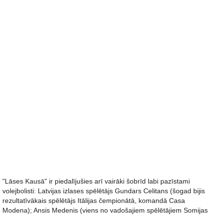
"Lāses Kausā" ir piedalījušies arī vairāki šobrīd labi pazīstami
volejbolisti: Latvijas izlases spēlētājs Gundars Celitans (šogad bijis
rezultatīvākais spēlētājs Itālijas čempionātā, komandā Casa
Modena); Ansis Medenis (viens no vadošajiem spēlētājiem Somijas