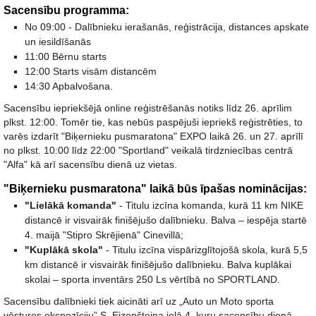
Sacensību programma:
No 09:00 - Dalībnieku ierašanās, reģistrācija, distances apskate
un iesildīšanās
11:00 Bērnu starts
12:00 Starts visām distancēm
14:30 Apbalvošana.
Sacensību iepriekšējā online reģistrēšanās notiks līdz 26. aprīlim
plkst. 12:00. Tomēr tie, kas nebūs paspējuši iepriekš reģistrēties, to
varēs izdarīt "Biķernieku pusmaratona" EXPO laikā 26. un 27. aprīlī
no plkst. 10:00 līdz 22:00 "Sportland" veikalā tirdzniecības centrā
"Alfa" kā arī sacensību dienā uz vietas.
"Biķernieku pusmaratona" laikā būs īpašas nominācijas:
"Lielākā komanda"
- Titulu izcīna komanda, kurā 11 km NIKE
distancē ir visvairāk finišējušo dalībnieku. Balva – iespēja startē
4. maijā "Stipro Skrējienā" Cinevillā;
"Kuplākā skola"
- Titulu izcīna vispārizglītojošā skola, kurā 5,5
km distancē ir visvairāk finišējušo dalībnieku. Balva kuplākai
skolai – sporta inventārs 250 Ls vērtībā no SPORTLAND.
Sacensību dalībnieki tiek aicināti arī uz „Auto un Moto sporta
vēstures ekspozīciju” S. Eizenšteina ielā 4, kuru sacensību dienā