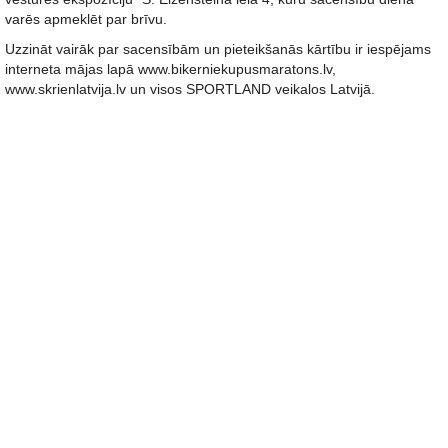
varēs apmeklēt par brīvu.
Uzzināt vairāk par sacensībām un pieteikšanās kārtību ir iespējams
interneta mājas lapā www.bikerniekupusmaratons.lv,
www.skrienlatvija.lv un visos SPORTLAND veikalos Latvijā.