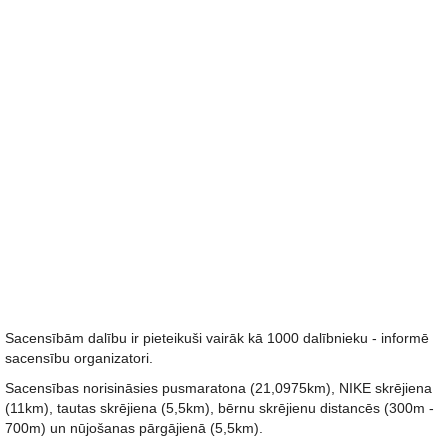
Sacensībām dalību ir pieteikuši vairāk kā 1000 dalībnieku - informē
sacensību organizatori.
Sacensības norisināsies pusmaratona (21,0975km), NIKE skrējiena
(11km), tautas skrējiena (5,5km), bērnu skrējienu distancēs (300m -
700m) un nūjošanas pārgājienā (5,5km).