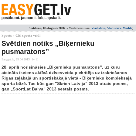
Sestdiena, 08.Augusts 2026.
» Vārdadienas svin:
Vladislava, Vladislavs, Mudīte
;
Sports » Citi sporta veidi
Svētdien notiks „Biķernieku
pusmaratons”
Easyget.lv,
25.04.2013. 14:11
28. aprīlī norisināsies „Biķernieku pusmaratons”, uz kuru
aicināts ikviens aktīvā dzīvesveida piekritējs uz izskriešanos
Rīgas zaļākajā un sportiskākajā vietā - Biķernieku kompleksajā
sporta bāzē. Tas būs gan "Skrien Latvija" 2013 otrais posms,
gan „SportLat Balva” 2013 sestais posms.