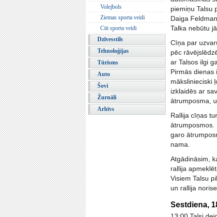
Volejbols
piemiņu Talsu 
Ziemas sporta veidi
Daiga Feldmane,
Talka nebūtu jā
Citi sporta veidi
Dzīvesstils
Cīņa par uzvar
Tehnoloģijas
pēc rāvējslēdzē
ar Talsos ilgi 
Tūrisms
Pirmās dienas i
Auto
mākslinieciski 
Šovi
izklaidēs ar s
Žurnāli
ātrumposma, un
Arhīvs
Rallija cīņas t
ātrumposmos. Di
garo ātrumposmu
nama.
Atgādināsim, ka
rallija apmeklē
Visiem Talsu pi
un rallija nori
Sestdiena, 1
13:00 Talsi dej