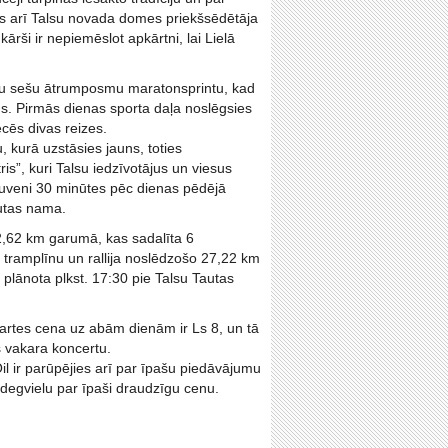
ās arī Talsu novada domes priekšsēdētāja
rši ir nepiemēslot apkārtni, lai Lielā
tamu sešu ātrumposmu maratonsprintu, kad
us. Pirmās dienas sporta daļa noslēgsies
ecēs divas reizes.
, kurā uzstāsies jauns, toties
is”, kuri Talsu iedzīvotājus un viesus
tuveni 30 minūtes pēc dienas pēdējā
autas nama.
 82,62 km garumā, kas sadalīta 6
lo tramplīnu un rallija noslēdzošo 27,22 km
plānota plkst. 17:30 pie Talsu Tautas
kartes cena uz abām dienām ir Ls 8, un tā
s vakara koncertu.
il ir parūpējies arī par īpašu piedāvājumu
 degvielu par īpaši draudzīgu cenu.