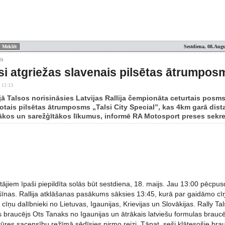
Sestdiena, 08.Augu
ts
lsi atgriežas slavenais pilsētas ātrumpos
 12:13
jā Talsos norisināsies Latvijas Rallija čempionāta ceturtais posm
ļotais pilsētas ātrumposms „Talsi City Special”, kas 4km garā dist
īgākos un sarežģītākos līkumus, informē RA Motosport preses sekr
tājiem īpaši piepildīta solās būt sestdiena, 18. maijs. Jau 13:00 pēcp
īnas. Rallija atklāšanas pasākums sāksies 13:45, kurā par gaidāmo 
cīņu dalībnieki no Lietuvas, Igaunijas, Krievijas un Slovākijas. Rally Tals
as braucējs Ots Tanaks no Igaunijas un ātrākais latviešu formulas braucēj
res sacensību režīmā sēdīsies pirmo reizi. Tāpat, seši klātesošie brauc