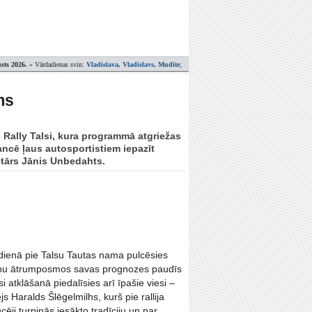
sts 2026.
» Vārdadienas svin:
Vladislava, Vladislavs, Mudīte
;
ms
s Rally Talsi, kura programmā atgriežas
ancē ļaus autosportistiem iepazīt
etārs Jānis Unbedahts.
usdienā pie Talsu Tautas nama pulcēsies
cīņu ātrumposmos savas prognozes paudīs
i atklāšanā piedalīsies arī īpašie viesi –
s Haralds Šlēgelmilhs, kurš pie rallija
ēji turpinās iesākto tradīciju un par