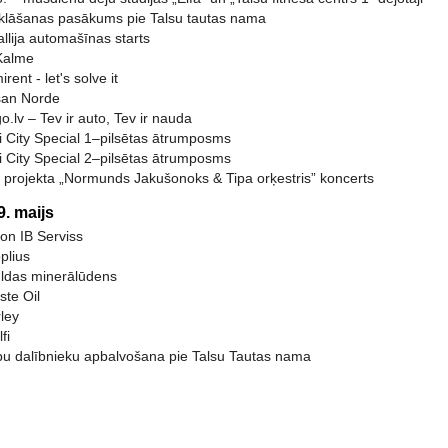
Atklāšanas pasākums pie Talsu tautas nama
llija automašīnas starts
Kalme
ent - let's solve it
san Norde
lv – Tev ir auto, Tev ir nauda
i City Special 1–pilsētas ātrumposms
i City Special 2–pilsētas ātrumposms
 projekta „Normunds Jakušonoks & Tipa orķestris” koncerts
9. maijs
on IB Serviss
plius
uldas minerālūdens
te Oil
ley
fi
u dalībnieku apbalvošana pie Talsu Tautas nama