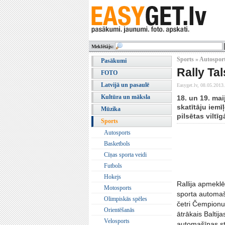
Meklētājs:
Sports » Autospor
Pasākumi
Rally Ta
FOTO
Latvijā un pasaulē
Easyget.lv,
08.05.2013.
Kultūra un māksla
18. un 19. mai
skatītāju iemī
Mūzika
pilsētas vilt
Sports
Autosports
Basketbols
Cīņas sporta veidi
Futbols
Hokejs
Rallija apmeklē
Motosports
sporta automaš
Olimpiskās spēles
četri Čempionu 
Orientēšanās
ātrākais Baltij
Velosports
automašīnas stū