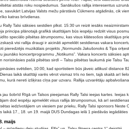
pilsētai atstās roku nospiedumus. Sanākušos rallija interesentus uzrun
 savukārt Latvijas Valsts mežu pārstāvis Cūkmens atgādinās, cik vienkā
rīko katras brīvdienas.
u Rally Talsi sāksies sestdien plkst. 15:30 un reizē iesāks neaizmirs
ja principa plānotajā grafikā skatītājam būs iespēju redzēt visus posm
gaidīto speciālo pilsētas ātrumposmu, kas visus klātesošos skatītājus pri
zskaņā visi rallija draugi ir aicināti apmeklēt sestdienas vakara koncertu
ļoti pieredzējis muzikālais projekts „Normunds Jakušonoks & Tipa orķestr
avu jaunāko koncertprogrammu „Notikums”. Vakara koncerts sāksies ap
 norisināsies pašā pilsētas sirdī – Talsu pilsētas laukumā pie Talsu T
urpināsies svētdien, 10:00, kad sportistiem būs jāveic atlikusī distance
enas laikā skatītāji varēs vērot vismaz trīs no tiem, tajā skaitā arī lie
, kurā nereti izšķiras cīņa par uzvaru. Rallija uzvarētāju apbalvošana 
 jau šobrīd Rīgā un Talsos pieejamas Rally Talsi ieejas kartes. Ieejas 
tājam dod iespēju apmeklēt visus rallija ātrumposmus, kā arī sestdiena
lsētas iedzīvotājiem un viesiem par prieku, Rally Talsi sponsors Neste O
ses laikā 17., 18. un 19. maijā DUS Dundagas ielā 1 piedāvās iegādāties
8. maijs
o! – mūsdienu deju studijas „Elfa” un „Talsu fitnesa centrs 1” dejotāji