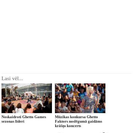
Lasi vēl...
Noskaidroti Ghetto Games
Mūzikas konkursa Ghetto
sezonas līderi
Faktors noslēgumā gaidāms
krāšņs koncerts