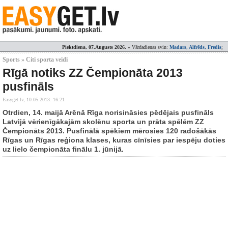
Piektdiena, 07.Augusts 2026.
» Vārdadienas svin:
Madars, Alfrēds, Fredis
;
Sports » Citi sporta veidi
Rīgā notiks ZZ Čempionāta 2013
pusfināls
Easyget.lv,
10.05.2013. 16:21
Otrdien, 14. maijā Arēnā Rīga norisināsies pēdējais pusfināls
Latvijā vērienīgākajām skolēnu sporta un prāta spēlēm ZZ
Čempionāts 2013. Pusfinālā spēkiem mērosies 120 radošākās
Rīgas un Rīgas reģiona klases, kuras cīnīsies par iespēju doties
uz lielo čempionāta finālu 1. jūnijā.