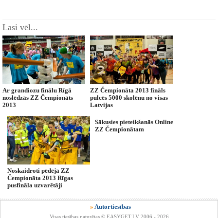
Lasi vēl...
Ar grandiozu finālu Rīgā
ZZ Čempionāta 2013 fināls
noslēdzās ZZ Čempionāts
pulcēs 5000 skolēnu no visas
2013
Latvijas
Sākusies pieteikšanās Online
ZZ Čempionātam
Noskaidroti pēdējā ZZ
Čempionāta 2013 Rīgas
pusfināla uzvarētāji
»
Autortiesības
Visas tiesības paturētas © EASYGET.LV 2006 - 2026