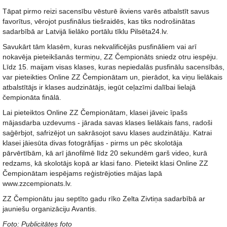
Tāpat pirmo reizi sacensību vēsturē ikviens varēs atbalstīt savus
favorītus, vērojot pusfinālus tiešraidēs, kas tiks nodrošinātas
sadarbībā ar Latvijā lielāko portālu tīklu Pilsēta24.lv.
Savukārt tām klasēm, kuras nekvalificējās pusfināliem vai arī
nokavēja pieteikšanās termiņu, ZZ Čempionāts sniedz otru iespēju.
Līdz 15. maijam visas klases, kuras nepiedalās pusfinālu sacensībās,
var pieteikties Online ZZ Čempionātam un, pierādot, ka viņu lielākais
atbalstītājs ir klases audzinātājs, iegūt ceļazīmi dalībai lielajā
čempionāta finālā.
Lai pieteiktos Online ZZ Čempionātam, klasei jāveic īpašs
mājasdarba uzdevums - jārada savas klases lielākais fans, radoši
saģērbjot, safrizējot un sakrāsojot savu klases audzinātāju. Katrai
klasei jāiesūta divas fotogrāfijas - pirms un pēc skolotāja
pārvērtībām, kā arī jānofilmē līdz 20 sekundēm garš video, kurā
redzams, kā skolotājs kopā ar klasi fano. Pieteikt klasi Online ZZ
Čempionātam iespējams reģistrējoties mājas lapā
www.zzcempionats.lv.
ZZ Čempionātu jau septīto gadu rīko Zelta Zivtiņa sadarbībā ar
jauniešu organizāciju Avantis.
Foto: Publicitātes foto