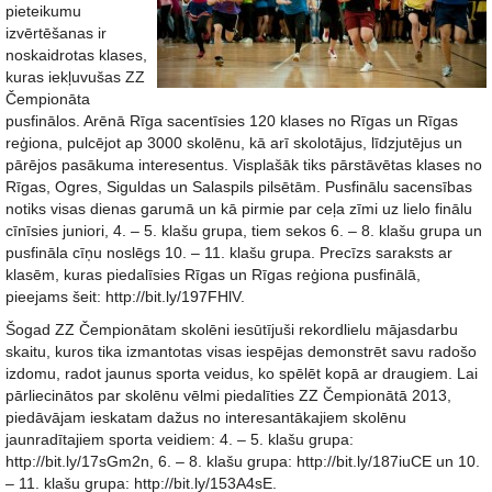
pieteikumu
izvērtēšanas ir
noskaidrotas klases,
kuras iekļuvušas ZZ
Čempionāta
pusfinālos. Arēnā Rīga sacentīsies 120 klases no Rīgas un Rīgas
reģiona, pulcējot ap 3000 skolēnu, kā arī skolotājus, līdzjutējus un
pārējos pasākuma interesentus. Visplašāk tiks pārstāvētas klases no
Rīgas, Ogres, Siguldas un Salaspils pilsētām. Pusfinālu sacensības
notiks visas dienas garumā un kā pirmie par ceļa zīmi uz lielo finālu
cīnīsies juniori, 4. – 5. klašu grupa, tiem sekos 6. – 8. klašu grupa un
pusfināla cīņu noslēgs 10. – 11. klašu grupa. Precīzs saraksts ar
klasēm, kuras piedalīsies Rīgas un Rīgas reģiona pusfinālā,
pieejams šeit: http://bit.ly/197FHlV.
Šogad ZZ Čempionātam skolēni iesūtījuši rekordlielu mājasdarbu
skaitu, kuros tika izmantotas visas iespējas demonstrēt savu radošo
izdomu, radot jaunus sporta veidus, ko spēlēt kopā ar draugiem. Lai
pārliecinātos par skolēnu vēlmi piedalīties ZZ Čempionātā 2013,
piedāvājam ieskatam dažus no interesantākajiem skolēnu
jaunradītajiem sporta veidiem: 4. – 5. klašu grupa:
http://bit.ly/17sGm2n, 6. – 8. klašu grupa: http://bit.ly/187iuCE un 10.
– 11. klašu grupa: http://bit.ly/153A4sE.