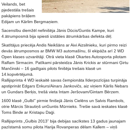
Veilands, bet
pjedestāla trešais
pakāpiens brāļiem
Edijam un Kārlim Bergmaņiem.
Sacensību diemžēl nefinišēja Jānis Dūcis/Guntis Kampe, kuri
4.ātrumposmā bija spiesti izstāties ātrumkārbas defekta dēļ.
Skatītājus priecēja Andis Neikšāns ar Aivi Aizsilnieku, kuri pirmo reizi
devās ātrumposmos ar BMW M3 automašīnu, šī ekipāža arī 2 WD
Open klases uzvarētāji. Otrā vieta klasē Okartes Autosporta pilotam
Ralfam Sirmacim. Patīkami pārsteidza Jānis Krickis ar stūrmani Ģirtu
Mančinski – 16 gadīgais pilots finišēja trešais klasē un
14.kopvērtējumā.
Rallijsprinta 4 WD ieskaitē savas čempionāta līderpozīcijas turpināja
apstiprināt Edgars Enkurs/Ainars Jankovičs, aiz viņiem Kārlis Nebars
un Gundars Berķis, trešā vieta Intam Jeršovam/Gintam Bērzem.
1600 klasē „Gulbī” pirmie finišejā Jānis Cielēns un Salvis Rambols,
otrie Mārcis Strautiņš unGuntis Mūrnieks. Trešie savā ieskates klasē
Toms Binde ar Kristapu Daģi.
Rallijsprints „Gulbis 2013” bija debijas sacīkstes 13 gadus jaunajam
pazīstamā somu pilota Harija Rovanperas dēlam Kallem – viņš