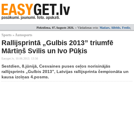
Piektdiena, 07.Augusts 2026.
» Vārdadienas svin:
Madars, Alfrēds, Fredis
;
Sports » Autosports
Rallijsprintā „Gulbis 2013” triumfē
Mārtiņš Svilis un Ivo Pūķis
Easyget.lv,
10.06.2013. 13:56
Sestdien, 8.jūnijā, Cesvaines puses ceļos norisinājās
rallijsprints „Gulbis 2013”, Latvijas rallijsprinta čempionāta un
kausa izcīņas 4.posms.