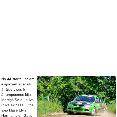
No 44 startējušajām
ekipāžām absolūti
ātrākie visos 5
ātrumposmos bija
Mārtiņš Sviļa un Ivo
Pūķa ekipāža. Otrie
šajā klasē Elvis
Hermanis un Gatis