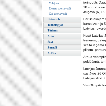
ierindojās Daug
Volejbols
18 sudraba un 1
Ziemas sporta veidi
Jelgava (6, 18,
Citi sporta veidi
Par lielākajām
Dzīvesstils
kuras izcīnīja 
Tehnoloģijas
Latvijas rekord
Tūrisms
Kopā Latvijas J
Auto
trenerus, deleg
Šovi
skaita ieņēma D
Žurnāli
pilsētu, pārstāv
Arhīvs
Ārpus Ventspil
peldēšanā, ten
Latvijas Jauna
sastāvos 26 Oli
Latvijas skolu 
Visi Olimpiādes