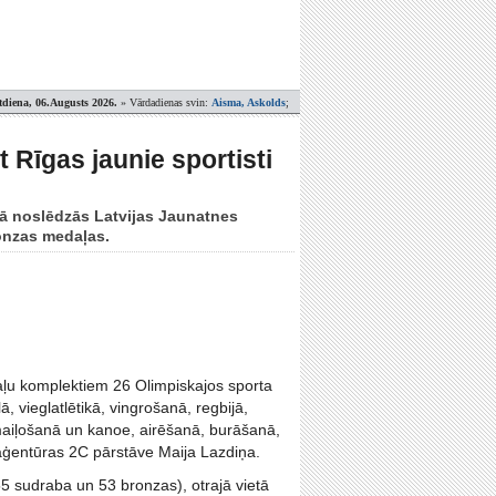
tdiena, 06.Augusts 2026.
» Vārdadienas svin:
Aisma, Askolds
;
 Rīgas jaunie sportisti
smā noslēdzās Latvijas Jaunatnes
ronzas medaļas.
edaļu komplektiem 26 Olimpiskajos sporta
, vieglatlētikā, vingrošanā, regbijā,
maiļošanā un kanoe, airēšanā, burāšanā,
 aģentūras 2C pārstāve Maija Lazdiņa.
5 sudraba un 53 bronzas), otrajā vietā