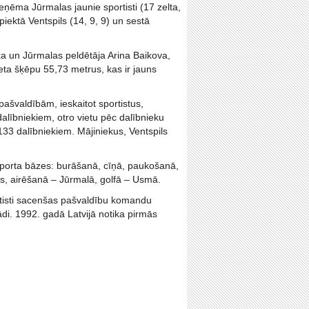
eņēma Jūrmalas jaunie sportisti (17 zelta,
piektā Ventspils (14, 9, 9) un sestā
ka un Jūrmalas peldētāja Arina Baikova,
eta šķēpu 55,73 metrus, kas ir jauns
ašvaldībām, ieskaitot sportistus,
dalībniekiem, otro vietu pēc dalībnieku
133 dalībniekiem. Mājiniekus, Ventspils
sporta bāzes: burāšanā, cīņā, paukošanā,
s, airēšanā – Jūrmalā, golfā – Usmā.
ortisti sacenšas pašvaldību komandu
di. 1992. gadā Latvijā notika pirmās