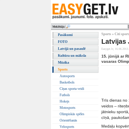
Meklētājs:
Sports » Citi sport
Pasākumi
Latvijas
FOTO
Latvijā un pasaulē
Easyget.lv,
16.06.2013.
Kultūra un māksla
15. jūnijā ar
vasaras Olimpi
Mūzika
Sports
Autosports
Basketbols
Cīņas sporta veidi
Futbols
Trīs dienas no 
Hokejs
veidos – riteņb
Motosports
jātnieku sport
Olimpiskās spēles
cīņā, paukošanā
Orientēšanās
Medaļu kopvērtē
Velosports