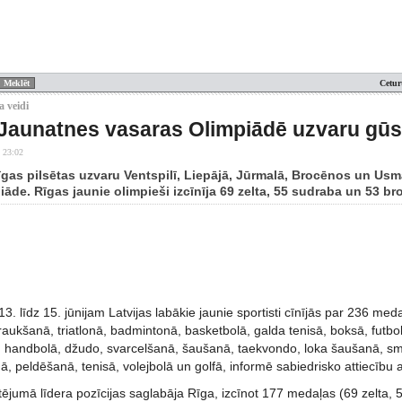
Cetur
a veidi
 Jaunatnes vasaras Olimpiādē uzvaru gūst
 23:02
 Rīgas pilsētas uzvaru Ventspilī, Liepājā, Jūrmalā, Brocēnos un U
āde. Rīgas jaunie olimpieši izcīnīja 69 zelta, 55 sudraba un 53 b
13. līdz 15. jūnijam Latvijas labākie jaunie sportisti cīnījās par 236 m
raukšanā, triatlonā, badmintonā, basketbolā, galda tenisā, boksā, futbolā
ā, handbolā, džudo, svarcelšanā, šaušanā, taekvondo, loka šaušanā, s
, peldēšanā, tenisā, volejbolā un golfā, informē sabiedrisko attiecību
jumā līdera pozīcijas saglabāja Rīga, izcīnot 177 medaļas (69 zelta, 5