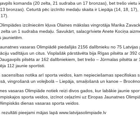
avpils komanda (20 zelta, 21 sudraba un 17 bronzas), bet trešo vietu i
3 bronzas). Ceturtā pēc izcīnīto medaļu skaita ir Liepāja (14, 18, 17), 
 17).
 Olimpiādes izcilniecēm kļuva Olaines mākslas vingrotāja Marika Zavac
5 zelta un 1 sudraba medaļu. Savukārt, salacgrīviete Anete Kociņa aizm
s jaunietēm.
aunatnes vasaras Olimpiādē piedalījās 2156 dalībnieku no 75 Latvijas p
āciju vadītājus un citus. Visplašāk pārstāvēta bija Rīgas pilsēta ar 392 
augavpils pilsēta ar 162 dalībniekiem, bet trešo – Jūrmalas pilsēta ar 
ēja 112 jaunie sportisti.
s sacensības notika arī sporta veidos, kam nepieciešamas specifiskas 
isā, vingrošanā un volejbolā – Liepāja, smaiļošanā un kanoe – Brocēno
tnes vasaras Olimpiāde notiek reizi divos gados, kur labākie jaunie sp
mpiskajos sporta veidos, izcīnot ceļazīmi uz Eiropas Jaunatnes Olimpiā
Olimpiskās dienas vasaras sporta veidos.
 rezultāti pieejami mājas lapā www.latvijasolimpiade.lv