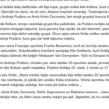
d lielākā daļa dalībnieku vēl bija kopā, grupā notika liels kritiens, kurā c
 Diemžēl ne viens, ne arī otrs, distanci turpināt nevarēja. Turpinājumā da
s Andrejs Podāns un Arnis Krists Zecmanis, bet otrajā grupiņā brauca 
uvāk finišam, temps vadošajā grupā tika palielināts. Ja Podāns turējās 
manis smagajā kāpumā, kura garums bija vairāk ,kā divi kilometri, pa
vanovs bija aktīvi sekotāju grupā. Divus apļus pirms finiša notika vairā
ndrejs Podāns, kuru gan pie lielā kāpuma noķēra.
ienu veica Francijas sportists Franks Bonamūrs, kurš arī izcīnīja skaist
sekundēm. Dubultsvētkus frančiem sarūpēja Eile Gešberts, kurš finišēj
daļas izdevās tikt beļģim Matiasam Van Gompelam. Viņš no Eiropas č
vis Andrejs Podāns, cīnoties par vietu labāko 20 sportistu skaitā, pirmai
un līdz finišam spēki nepietika. Podāns finišēja 23. vietā, 1 minūti un 1
pēc finiša: „Mans mērķis šajās sacensībās bija iekļūt labāko 20 sportis
 tas neizdevās, jo pārāk ātri uzsāku finiša izrāvienu. Virkne sportistu m
vienatnē mēģināju aizbēgt, bet mani pie kalna noķēra. „
i - Arnis Krists Zecmanis, Kārlis Jirgensosns un Maksims Ivanovs – vienu
tāvēja risks, ka līderi viņus varētu noķert pa apli. Jāpiebilst, ka no vai
.