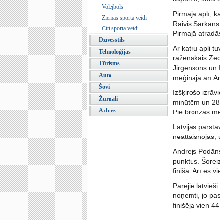
Volejbols
Pirmajā aplī, ka
Ziemas sporta veidi
Raivis Sarkans.
Citi sporta veidi
Pirmajā atradā
Dzīvesstils
Ar katru apli t
Tehnoloģijas
raženākais Zec
Tūrisms
Jirgensons un I
Auto
mēģināja arī A
Šovi
Izšķirošo izrāv
Žurnāli
minūtēm un 28 
Arhīvs
Pie bronzas me
Latvijas pārstā
neattaisnojās, 
Andrejs Podāns 
punktus. Šoreiz
finiša. Arī es 
Pārējie latvieš
noņemti, jo pas
finišēja vien 44