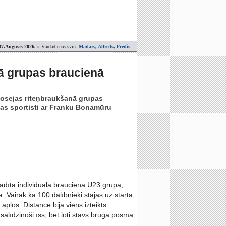
07.Augusts 2026.
» Vārdadienas svin:
Madars, Alfrēds, Fredis
;
tā grupas braucienā
šosejas riteņbraukšanā grupas
ijas sportisti ar Franku Bonamūru
adītā individuālā brauciena U23 grupā,
. Vairāk kā 100 dalībnieki stājās uz starta
apļos. Distancē bija viens izteikts
salīdzinoši īss, bet ļoti stāvs bruģa posma