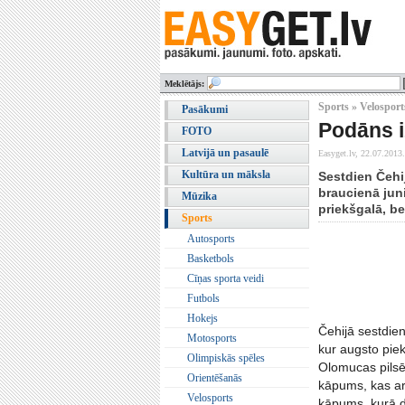
Meklētājs:
Sports » Velosport
Pasākumi
Podāns i
FOTO
Latvijā un pasaulē
Easyget.lv,
22.07.2013.
Kultūra un māksla
Sestdien Čehi
braucienā jun
Mūzika
priekšgalā, be
Sports
Autosports
Basketbols
Cīņas sporta veidi
Futbols
Hokejs
Čehijā sestdie
Motosports
kur augsto piek
Olimpiskās spēles
Olomucas pilsēt
Orientēšanās
kāpums, kas arī
Velosports
kāpums, kurā d