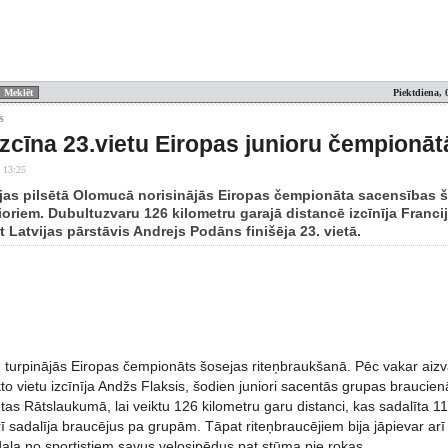
Piektdiena, 
s
zcīna 23.vietu Eiropas junioru čempionā
 13:25
jas pilsētā Olomucā norisinājās Eiropas čempionāta sacensības 
ioriem. Dubultuzvaru 126 kilometru garajā distancē izcīnīja Franc
t Latvijas pārstāvis Andrejs Podāns finišēja 23. vietā.
n turpinājās Eiropas čempionāts šosejas riteņbraukšanā. Pēc vakar aizv
to vietu izcīnīja Andžs Flaksis, šodien juniori sacentās grupas braucienā
as Rātslaukumā, lai veiktu 126 kilometru garu distanci, kas sadalīta 11 
 sadalīja braucējus pa grupām. Tāpat riteņbraucējiem bija jāpievar arī 
aļa no sportistiem savus velosipēdus pat stūma pie rokas.