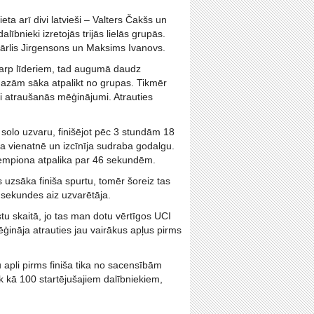
ieta arī divi latvieši – Valters Čakšs un
lībnieki izretojās trijās lielās grupās.
Kārlis Jirgensons un Maksims Ivanovs.
starp līderiem, tad augumā daudz
mazām sāka atpalikt no grupas. Tikmēr
ki atraušanās mēģinājumi. Atrauties
u solo uzvaru, finišējot pēc 3 stundām 18
a vienatnē un izcīnīja sudraba godalgu.
empiona atpalika par 46 sekundēm.
s uzsāka finiša spurtu, tomēr šoreiz tas
7 sekundes aiz uzvarētāja.
tu skaitā, jo tas man dotu vērtīgos UCI
ēģināja atrauties jau vairākus apļus pirms
 apli pirms finiša tika no sacensībām
rāk kā 100 startējušajiem dalībniekiem,