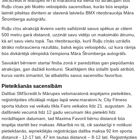
SMScredit.lv Mārupes MTB maratonā kā viena no atrakcijām būs
Ruļļu cīņas jeb fiksēto velosipēdu sacensības, kurās būs iespēja
laimēt pilsētas divriteni ar slavenā latviešu BMX riteņbraucēja Māra
Štromberga autogrāfu.
Ruļļu cīņu atrakcijā ikviens varēs salīdzināt savus spēkus ar citiem
500 metru garā distancē, uzzināt savu vidējo un maksimālo ātrumu,
kā arī savu vietu topā. Tas riteņbraucējs, kurš Ruļļu cīņās uzrādīs
ātrāko nobrauciena rezultātu, balvā iegūs velosipēdu, uz kura rāmja
būs divkārtējā olimpiskā čempiona Māra Štromberga autogrāfs.
Savukārt bērniem starta/ finiša zonā ir paredzētas gan piepūšamās
atrakcijas, gan dažādi konkursi. Skatītājiem tiks izdalīti īpaši atribūti,
kurus varēs izmantot, lai atbalstītu savus sacensību favorītus.
Pieteikšanās sacensībām
Dalībai SMScredit.lv Mārupes velomaratonā iespējams pieteikties,
reģistrējoties oficiālajā mājas lapā www.maratoni.lv, City Fitness
sporta klubos vai veikalu tīkla Fans veikalos līdz 21. augustam. Ja
dalībnieki vecumā līdz 12 gadu vecumam tiks pieteikti līdz
norādītajam datumam, tad Maxima Favorit bērnu distancē būs
iespēja startēt bez maksas. Atkarībā no tā, cik savlaicīgi ir notikusi
pietiekšanās, iepriekšējās reģistrācijas dalība maksa 92 km sporta
distancē - 12-17 lati, 47 km tautas distancē – 8-12 lati. Reģistrējoties