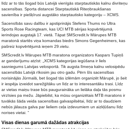
līdz ar to tās šogad būs Latvijā vienīgās starptautiskās kalnu divriteņu
sacensības. Sporta distancei Starptautiskā Riteņbraukšanas
savienība ir piešķīrusi augstāko starptautisko kategoriju – XCMS.
Sacensībās savu dalību ir apstiprinājis Stefens Thums no Ultra
Sports Rose Racingteam, kas UCI MTB sērijas kopvērtējumā
ierindojas augstajā 17. vietā. Tāpat SMScredit.lv Mārupes MTB
maratonā startēs viņa komandas biedrs Simons Gegenheimers, kas
pašreiz kopvērtējumā ieņem 29.vietu.
SMScredit.lv Mārupes MTB maratona organizators Kaspars Tupiņš
ar gandarījumu atzīst: „XCMS kategorijas iegūšana ir liels
sasniegums Latvijas velosportā. Tik augsta līmeņa kalnu velosipēdu
sacensībās Latvijā rīkosim jau otro gadu. Pērn šīs sacensības
norisinājās Jūrmalā, bet šogad tās izlēmām organizēt Mārupē, jo šeit
ir iespēja izveidot sarežģītāku un līdz ar to interesantāku trasi. Līdz
ar vietas maiņu trase būs pauguraināka un lielāka daļa tās posmu
virzīsies pa mežu. Jāpiebilst, ka mūsu organizētais MTB maratons ir
tuvākās šāda veida sacensības galvaspilsētai, līdz ar to daudziem
nebūs jālauza galva par lieliem ceļa izdevumiem un aizkļūšanu līdz
norises vietai. ”
Visas dienas garumā dažādas atrakcijas