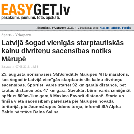
Piektdiena, 07.Augusts 2026.
» Vārdadienas svin:
Madars, Alfrēds, Fredis
;
Sports » Velosports
Latvijā šogad vienīgās starptautiskās
kalnu divriteņu sacensības notiks
Mārupē
Easyget.lv,
07.08.2013. 14:58
25. augustā norisināsies SMScredit.lv Mārupes MTB maratons,
kas šogad ir Latvijā vienīgās starptautiskās kalnu divriteņu
sacensības. Sportisti varēs startēt 92 km garajā distancē, bet
tautas distance būs 47 km gara. Savukārt bērni varēs izmēģināt
spēkus 500m-1km garajā Maxima Favorit distancē. Starta un
finiša vieta sacensībām paredzēta pie Mārupes novada
teritorijā, pie Jaunmārupes ūdens torņa, informē SIA Alpha
Baltic pārstāve Daina Saliņa.