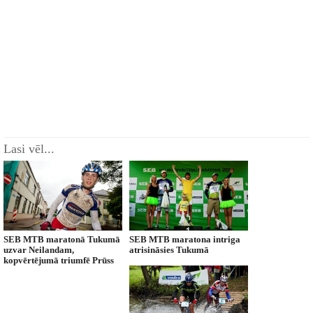
Lasi vēl...
SEB MTB maratonā Tukumā
SEB MTB maratona intriga
uzvar Neilandam,
atrisināsies Tukumā
kopvērtējumā triumfē Prūss