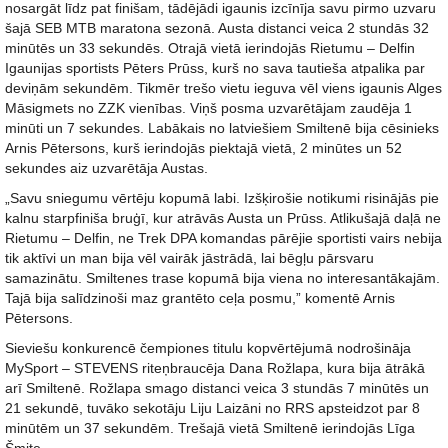
nosargāt līdz pat finišam, tādējādi igaunis izcīnīja savu pirmo uzvaru
šajā SEB MTB maratona sezonā. Austa distanci veica 2 stundās 32
minūtēs un 33 sekundēs. Otrajā vietā ierindojās Rietumu – Delfin
Igaunijas sportists Pēters Prūss, kurš no sava tautieša atpalika par
deviņām sekundēm. Tikmēr trešo vietu ieguva vēl viens igaunis Alges
Māsigmets no ZZK vienības. Viņš posma uzvarētājam zaudēja 1
minūti un 7 sekundes. Labākais no latviešiem Smiltenē bija cēsinieks
Arnis Pētersons, kurš ierindojās piektajā vietā, 2 minūtes un 52
sekundes aiz uzvarētāja Austas.
„Savu sniegumu vērtēju kopumā labi. Izšķirošie notikumi risinājās pie
kalnu starpfiniša bruģī, kur atrāvās Austa un Prūss. Atlikušajā daļā ne
Rietumu – Delfin, ne Trek DPA komandas pārējie sportisti vairs nebija
tik aktīvi un man bija vēl vairāk jāstrādā, lai bēgļu pārsvaru
samazinātu. Smiltenes trase kopumā bija viena no interesantākajām.
Tajā bija salīdzinoši maz grantēto ceļa posmu,” komentē Arnis
Pētersons.
Sieviešu konkurencē čempiones titulu kopvērtējumā nodrošināja
MySport – STEVENS riteņbraucēja Dana Rožlapa, kura bija ātrākā
arī Smiltenē. Rožlapa smago distanci veica 3 stundās 7 minūtēs un
21 sekundē, tuvāko sekotāju Liju Laizāni no RRS apsteidzot par 8
minūtēm un 37 sekundēm. Trešajā vietā Smiltenē ierindojās Līga