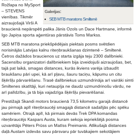
Rožlapa no MySport
– STEVENS
Galerijas:
vienības. Tikmēr
SEB MTB maratons Smiltenē
aizraujošajā Virši A
braucienā nepārspēti palika Jānis Ozols un Dace Hartmane, informē
Igo Japiņa sporta aģentūras pārstāvis Toms Markss.
SEB MTB maratona priekšpēdējais piektais posms svētdien
norisinājās Latvijas kalnu riteņbraukšanas dzimtenē – Smiltenē.
Četros dažādos braucienos uz starta izgāja teju 2300 dalībnieki.
Sacensību organizatori dalībniekiem bija izveidojuši aizraujošas, bet,
tajā pat laikā, smagas distances, kurās ikviens varēja izbaudīt
braukšanu pāri upei, kā arī pļavu, šauru taciņu, kāpumu un citu
šķēršļu pārvarēšanu. Trasē dalībniekus uzmundrināja arī vairāki simti
Smiltenes skatītāji, kuri netaupīja ne daudz uzmundrinošu vārdu, ne
arī palīdzību, ja tā bija vajadzīga šķēršļu pievarēšanai.
Prestižajā Skandi motors braucienā 73,5 kilometru garajā distancē
jau pirmajā aplī riteņbraucēji smagajā distancē sadalījās pēc spēku
samēriem. Otrajā aplī, kā pirmais devās Trek DPA komandas
riteņbraucējs Kaspars Austa, kuram sekoja iepriekšējā posma
uzvarētājs Pēters Prūss un Matīss Preimanis. Atlikušajā distances
daļā Austam izdevās savu pārsvaru pār tuvākajiem sekotājiem