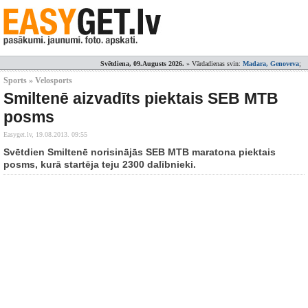
Svētdiena, 09.Augusts 2026.
» Vārdadienas svin:
Madara, Genoveva
;
Sports » Velosports
Smiltenē aizvadīts piektais SEB MTB
posms
Easyget.lv,
19.08.2013. 09:55
Svētdien Smiltenē norisinājās SEB MTB maratona piektais
posms, kurā startēja teju 2300 dalībnieki.