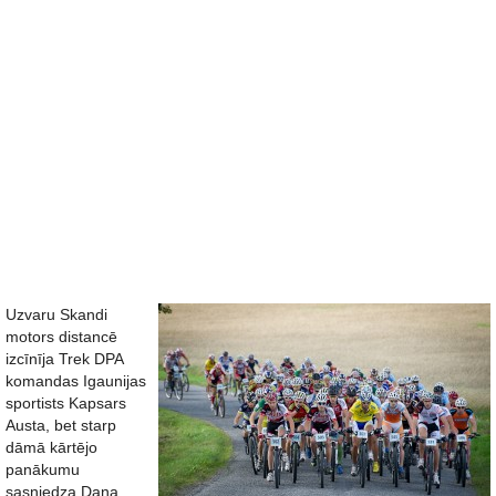
Uzvaru Skandi
motors distancē
izcīnīja Trek DPA
komandas Igaunijas
sportists Kapsars
Austa, bet starp
dāmā kārtējo
panākumu
sasniedza Dana