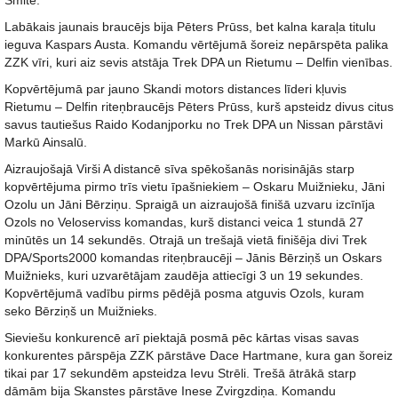
Šmite.
Labākais jaunais braucējs bija Pēters Prūss, bet kalna karaļa titulu
ieguva Kaspars Austa. Komandu vērtējumā šoreiz nepārspēta palika
ZZK vīri, kuri aiz sevis atstāja Trek DPA un Rietumu – Delfin vienības.
Kopvērtējumā par jauno Skandi motors distances līderi kļuvis
Rietumu – Delfin riteņbraucējs Pēters Prūss, kurš apsteidz divus citus
savus tautiešus Raido Kodanjporku no Trek DPA un Nissan pārstāvi
Markū Ainsalū.
Aizraujošajā Virši A distancē sīva spēkošanās norisinājās starp
kopvērtējuma pirmo trīs vietu īpašniekiem – Oskaru Muižnieku, Jāni
Ozolu un Jāni Bērziņu. Spraigā un aizraujošā finišā uzvaru izcīnīja
Ozols no Veloserviss komandas, kurš distanci veica 1 stundā 27
minūtēs un 14 sekundēs. Otrajā un trešajā vietā finišēja divi Trek
DPA/Sports2000 komandas riteņbraucēji – Jānis Bērziņš un Oskars
Muižnieks, kuri uzvarētājam zaudēja attiecīgi 3 un 19 sekundes.
Kopvērtējumā vadību pirms pēdējā posma atguvis Ozols, kuram
seko Bērziņš un Muižnieks.
Sieviešu konkurencē arī piektajā posmā pēc kārtas visas savas
konkurentes pārspēja ZZK pārstāve Dace Hartmane, kura gan šoreiz
tikai par 17 sekundēm apsteidza Ievu Strēli. Trešā ātrākā starp
dāmām bija Skanstes pārstāve Inese Zvirgzdiņa. Komandu