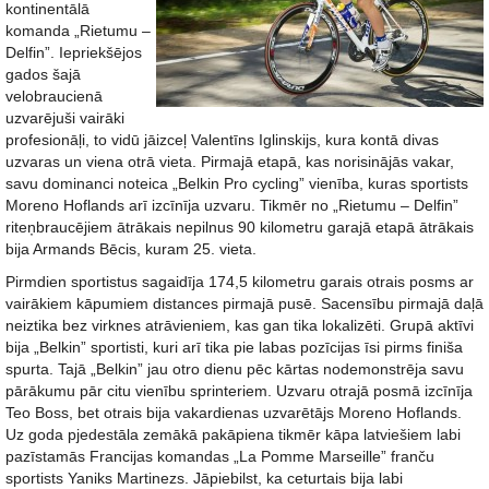
kontinentālā
komanda „Rietumu –
Delfin”. Iepriekšējos
gados šajā
velobraucienā
uzvarējuši vairāki
profesionāļi, to vidū jāizceļ Valentīns Iglinskijs, kura kontā divas
uzvaras un viena otrā vieta. Pirmajā etapā, kas norisinājās vakar,
savu dominanci noteica „Belkin Pro cycling” vienība, kuras sportists
Moreno Hoflands arī izcīnīja uzvaru. Tikmēr no „Rietumu – Delfin”
riteņbraucējiem ātrākais nepilnus 90 kilometru garajā etapā ātrākais
bija Armands Bēcis, kuram 25. vieta.
Pirmdien sportistus sagaidīja 174,5 kilometru garais otrais posms ar
vairākiem kāpumiem distances pirmajā pusē. Sacensību pirmajā daļā
neiztika bez virknes atrāvieniem, kas gan tika lokalizēti. Grupā aktīvi
bija „Belkin” sportisti, kuri arī tika pie labas pozīcijas īsi pirms finiša
spurta. Tajā „Belkin” jau otro dienu pēc kārtas nodemonstrēja savu
pārākumu pār citu vienību sprinteriem. Uzvaru otrajā posmā izcīnīja
Teo Boss, bet otrais bija vakardienas uzvarētājs Moreno Hoflands.
Uz goda pjedestāla zemākā pakāpiena tikmēr kāpa latviešiem labi
pazīstamās Francijas komandas „La Pomme Marseille” franču
sportists Yaniks Martinezs. Jāpiebilst, ka ceturtais bija labi