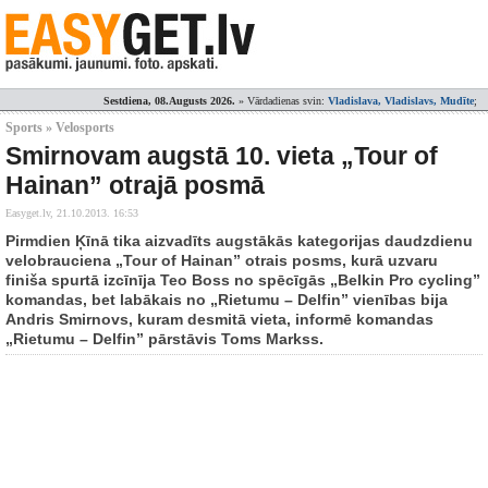
Sestdiena, 08.Augusts 2026.
» Vārdadienas svin:
Vladislava, Vladislavs, Mudīte
;
Sports » Velosports
Smirnovam augstā 10. vieta „Tour of
Hainan” otrajā posmā
Easyget.lv,
21.10.2013. 16:53
Pirmdien Ķīnā tika aizvadīts augstākās kategorijas daudzdienu
velobrauciena „Tour of Hainan” otrais posms, kurā uzvaru
finiša spurtā izcīnīja Teo Boss no spēcīgās „Belkin Pro cycling”
komandas, bet labākais no „Rietumu – Delfin” vienības bija
Andris Smirnovs, kuram desmitā vieta, informē komandas
„Rietumu – Delfin” pārstāvis Toms Markss.