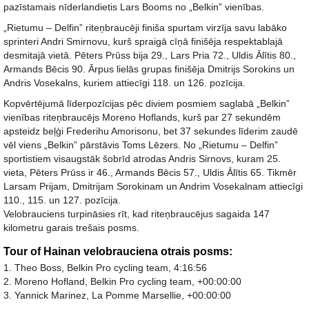
pazīstamais nīderlandietis Lars Booms no „Belkin” vienības.
„Rietumu – Delfin” riteņbraucēji finiša spurtam virzīja savu labāko
sprinteri Andri Smirnovu, kurš spraigā cīņā finišēja respektablajā
desmitajā vietā. Pēters Prūss bija 29., Lars Pria 72., Uldis Ālītis 80.,
Armands Bēcis 90. Ārpus lielās grupas finišēja Dmitrijs Sorokins un
Andris Vosekalns, kuriem attiecīgi 118. un 126. pozīcija.
Kopvērtējumā līderpozīcijas pēc diviem posmiem saglabā „Belkin”
vienības riteņbraucējs Moreno Hoflands, kurš par 27 sekundēm
apsteidz beļģi Frederihu Amorisonu, bet 37 sekundes līderim zaudē
vēl viens „Belkin” pārstāvis Toms Lēzers. No „Rietumu – Delfin”
sportistiem visaugstāk šobrīd atrodas Andris Sirnovs, kuram 25.
vieta, Pēters Prūss ir 46., Armands Bēcis 57., Uldis Ālītis 65. Tikmēr
Larsam Prijam, Dmitrijam Sorokinam un Andrim Vosekalnam attiecīgi
110., 115. un 127. pozīcija.
Velobrauciens turpināsies rīt, kad riteņbraucējus sagaida 147
kilometru garais trešais posms.
Tour of Hainan velobrauciena otrais posms:
1. Theo Boss, Belkin Pro cycling team, 4:16:56
2. Moreno Hofland, Belkin Pro cycling team, +00:00:00
3. Yannick Marinez, La Pomme Marsellie, +00:00:00