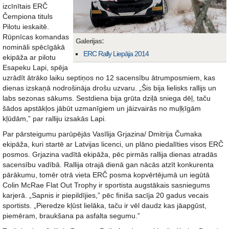
izcīnītais ERČ
Čempiona tituls
Pilotu ieskaitē.
Rūpnīcas komandas
Galerijas:
nomināli spēcīgākā
ERC Rally Liepāja 2014
ekipāža ar pilotu
Esapeku Lapi, spēja
uzrādīt ātrāko laiku septiņos no 12 sacensību ātrumposmiem, kas
dienas izskaņā nodrošināja drošu uzvaru. „Šis bija lielisks rallijs un
labs sezonas sākums. Sestdiena bija grūta dziļā sniega dēļ, taču
šādos apstākļos jābūt uzmanīgiem un jāizvairās no muļķīgām
kļūdām,” par ralliju izsakās Lapi.
Par pārsteigumu parūpējās Vasīlija Grjazina/ Dmitrija Čumaka
ekipāža, kuri startē ar Latvijas licenci, un plāno piedalīties visos ERČ
posmos. Grjazina vadītā ekipāža, pēc pirmās rallija dienas atradās
sacensību vadībā. Rallija otrajā dienā gan nācās atzīt konkurenta
pārākumu, tomēr otrā vieta ERČ posma kopvērtējumā un iegūtā
Colin McRae Flat Out Trophy ir sportista augstākais sasniegums
karjerā. „Sapnis ir piepildījies,” pēc finiša sacīja 20 gadus vecais
sportists. „Pieredze kļūst lielāka, taču ir vēl daudz kas jāapgūst,
piemēram, braukšana pa asfalta segumu.”