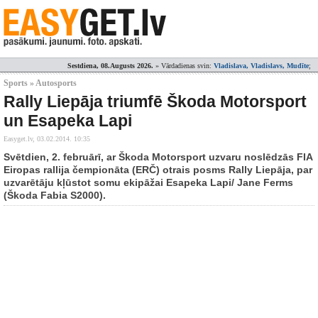
Sestdiena, 08.Augusts 2026.
» Vārdadienas svin:
Vladislava, Vladislavs, Mudīte
;
Sports » Autosports
Rally Liepāja triumfē Škoda Motorsport
un Esapeka Lapi
Easyget.lv,
03.02.2014. 10:35
Svētdien, 2. februārī, ar Škoda Motorsport uzvaru noslēdzās FIA
Eiropas rallija čempionāta (ERČ) otrais posms Rally Liepāja, par
uzvarētāju kļūstot somu ekipāžai Esapeka Lapi/ Jane Ferms
(Škoda Fabia S2000).