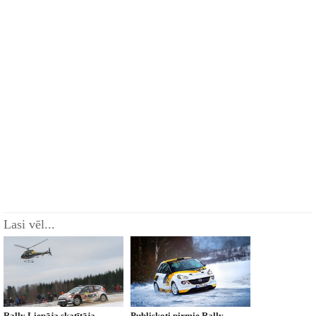
Lasi vēl...
Rally Liepāja skatītāja
Publiskoti pirmie Rally