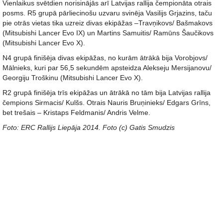
Vienlaikus svētdien norisinājās arī Latvijas rallija čempionāta otrais
posms. R5 grupā pārliecinošu uzvaru svinēja Vasilijs Grjazins, taču
pie otrās vietas tika uzreiz divas ekipāžas –Travņikovs/ Bašmakovs
(Mitsubishi Lancer Evo IX) un Martins Samuitis/ Ramūns Šaučikovs
(Mitsubishi Lancer Evo X).
N4 grupā finišēja divas ekipāžas, no kurām ātrākā bija Vorobjovs/
Mālnieks, kuri par 56,5 sekundēm apsteidza Alekseju Mersijanovu/
Georgiju Troškinu (Mitsubishi Lancer Evo X).
R2 grupā finišēja trīs ekipāžas un ātrākā no tām bija Latvijas rallija
čempions Sirmacis/ Kulšs. Otrais Nauris Bruņinieks/ Edgars Grīns,
bet trešais – Kristaps Feldmanis/ Andris Velme.
Foto: ERC Rallijs Liepāja 2014. Foto (c) Gatis Smudzis