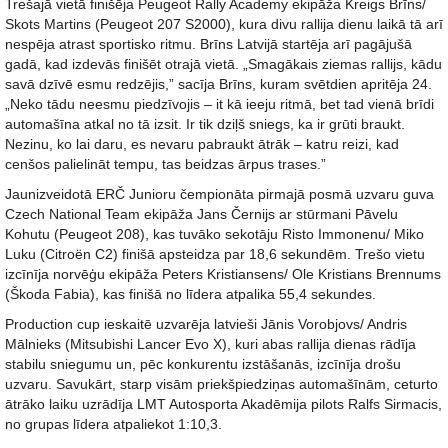
Trešajā vietā finišēja Peugeot Rally Academy ekipāža Kreigs Brīns/
Skots Martins (Peugeot 207 S2000), kura divu rallija dienu laikā tā arī
nespēja atrast sportisko ritmu. Brīns Latvijā startēja arī pagājušā
gadā, kad izdevās finišēt otrajā vietā. „Smagākais ziemas rallijs, kādu
savā dzīvē esmu redzējis,” sacīja Brīns, kuram svētdien apritēja 24.
„Neko tādu neesmu piedzīvojis – it kā ieeju ritmā, bet tad vienā brīdi
automašīna atkal no tā izsit. Ir tik dziļš sniegs, ka ir grūti braukt.
Nezinu, ko lai daru, es nevaru pabraukt ātrāk – katru reizi, kad
cenšos palielināt tempu, tas beidzas ārpus trases.”
Jaunizveidotā ERČ Junioru čempionāta pirmajā posmā uzvaru guva
Czech National Team ekipāža Jans Černijs ar stūrmani Pāvelu
Kohutu (Peugeot 208), kas tuvāko sekotāju Risto Immonenu/ Miko
Luku (Citroën C2) finišā apsteidza par 18,6 sekundēm. Trešo vietu
izcīnīja norvēģu ekipāža Peters Kristiansens/ Ole Kristians Brennums
(Škoda Fabia), kas finišā no līdera atpalika 55,4 sekundes.
Production cup ieskaitē uzvarēja latvieši Jānis Vorobjovs/ Andris
Mālnieks (Mitsubishi Lancer Evo X), kuri abas rallija dienas rādīja
stabilu sniegumu un, pēc konkurentu izstāšanās, izcīnīja drošu
uzvaru. Savukārt, starp visām priekšpiedziņas automašīnām, ceturto
ātrāko laiku uzrādīja LMT Autosporta Akadēmija pilots Ralfs Sirmacis,
no grupas līdera atpaliekot 1:10,3.