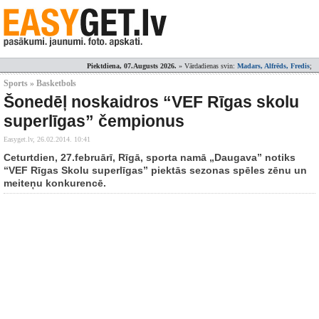
Piektdiena, 07.Augusts 2026.
» Vārdadienas svin:
Madars, Alfrēds, Fredis
;
Sports » Basketbols
Šonedēļ noskaidros “VEF Rīgas skolu
superlīgas” čempionus
Easyget.lv,
26.02.2014. 10:41
Ceturtdien, 27.februārī, Rīgā, sporta namā „Daugava” notiks
“VEF Rīgas Skolu superlīgas” piektās sezonas spēles zēnu un
meiteņu konkurencē.