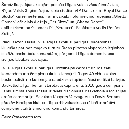
Šoreiz līdzjutējus ar dejām priecēs Rīgas Valsts vācu ģimnāzijas,
Rīgas Valsts 3. ģimnāzijas, deju studiju „VIP Dance” un „Royal Dance
Studio” karsējmeitenes. Par muzikālo noformējumu rūpēsies „Ghetto
Games” oficiālais dīdžejs „Get Dizzy” un „Ghetto Dance”
dalībniekiem pazīstamais DJ „Sergucci”. Pasākumu vadīs Renārs
Zeltiņš.
Piecu sezonu laikā “VEF Rīgas skolu superlīgas” sacensības
kļuvušas par nozīmīgāko turnīru Rīgas pilsētas vispārējās izglītības
iestāžu basketbola komandām, pārņemot Rīgas domes kausa
izcīņas labākās tradīcijas.
“VEF Rīgas skolu superlīgas” līdzšinējos četros turnīros zēnu
komandām trīs čempionu titulus izcīnījuši Rīgas 49.vidusskolas
basketbolisti, no kuriem jau daudzi sevi apliecinājuši ne tikai Latvijas
Basketbola līgā, bet arī starptautiskajā arēnā. 2010.gada čempions
Jānis Timma šovasar tika izvēlēts Nacionālās Basketbola asociācijas
drafta ceremonijā. Savukārt Kaspars Vecvagars un Dāvis Bertāns
pārstāv Eirolīgas klubus. Rīgas 49.vidusskolas rēķinā ir arī divi
čempionu tituli trīs meiteņu komandu turnīros.
Foto: Publicitātes foto