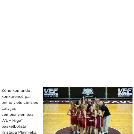
Zēnu komandu
konkurencē par
pirmo vietu cīnīsies
Latvijas
čempionvienības
„VEF Rīga”
basketbolista
Kristapa Pļavnieka