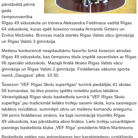
pārstāvētā pērnā
gada
čempionvienība
Rīgas 49.vidusskola un trenera Aleksandra Feldmaņa vadītā Rīgas
64.vidusskola, kuras spēli šosezon nosaka Armands Ginters un
Ervīns Mežnieks. Bronzas mačā startēs Rīgas Valsts vācu ģimnāzija
un Rīgas Valsts 3.ģimnāzija.
Meiteņu konkurencē neapšaubāmu favorītu lomā šosezon atrodas
Rīgas 49.vidusskola, kas čempionu titula izspēlē sacentīsies ar Rīgas
66.speciālo vidusskolu. Mazajā finālā tiksies Rīgas Valsts vācu
ģimnāzija un Rīgas Valsts 2.ģimnāzija. Fināldienas sākums sporta
namā „Daugava” plkst. 10:30.
Šosezon “VEF Rīgas Skolu superlīgas” turnīrā piedalījās 41 skolas
58 komandas, lai divu posmu spēlēs noteiktu pašus labākos.
Vērienīgākajā Rīgas skolu basketbola turnīrā “VEF Rīgas Skolu
superlīga” jau tradicionāli lielāko trofeju saņem skola, kura sasniegusi
labākos rezultātus, summējot zēnu un meiteņu komandu sniegumu.
Vēl pirms fināldienas zināms, ka šajā nominācijā triumfēs Rīgas
49.vidusskola, kas pārstāvēta abos finālos. Lielo trofeju uzvarētājiem
pasniegs baskebtola kluba „VEF Rīga” prezidents Māris Martinsons.
Basketbola spēles nav iedomājamas bez karsējmeiteņu uzstāšanās.