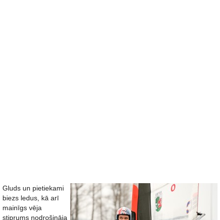
Gluds un pietiekami
biezs ledus, kā arī
mainīgs vēja
stiprums nodrošināja