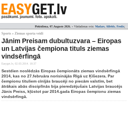
Piektdiena, 07.Augusts 2026.
» Vārdadienas svin:
Madars, Alfrēds, Fredis
;
Sports » Ziemas sporta veidi
Jānim Preisam dubultuzvara – Eiropas
un Latvijas čempiona tituls ziemas
vindsērfingā
Easyget.lv,
02.03.2014. 18:37
Sestdien noslēdzās Eiropas čempionāts ziemas vindsērfingā
2014, kas no 27.februāra norisinājās Rīgā uz Ķīšezera. Par
čempionu tituliem cīnījās braucēji no piecām valstīm, bet
ātrākais abās disciplīnās bija pieredzējušais Latvijas braucējs
Jānis Preiss, kļūstot par 2014.gada Eiropas čempionu ziemas
vindsērfingā.