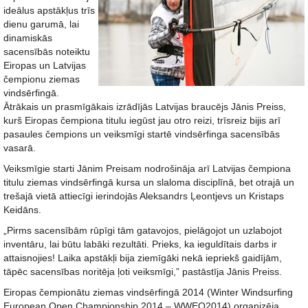
ideālus apstākļus trīs
dienu garumā, lai
dinamiskās
sacensībās noteiktu
Eiropas un Latvijas
čempionu ziemas
vindsērfingā.
Ātrākais un prasmīgākais izrādījās Latvijas braucējs Jānis Preiss,
kurš Eiropas čempiona titulu iegūst jau otro reizi, trīsreiz bijis arī
pasaules čempions un veiksmīgi startē vindsērfinga sacensībās
vasarā.
Veiksmīgie starti Jānim Preisam nodrošināja arī Latvijas čempiona
titulu ziemas vindsērfingā kursa un slaloma disciplīnā, bet otrajā un
trešajā vietā attiecīgi ierindojās Aleksandrs Ļeontjevs un Kristaps
Keidāns.
„Pirms sacensībām rūpīgi tām gatavojos, pielāgojot un uzlabojot
inventāru, lai būtu labāki rezultāti. Prieks, ka ieguldītais darbs ir
attaisnojies! Laika apstākļi bija ziemīgāki nekā iepriekš gaidījām,
tāpēc sacensības noritēja ļoti veiksmīgi,” pastāstīja Jānis Preiss.
Eiropas čempionātu ziemas vindsērfingā 2014 (Winter Windsurfing
European Open Championship 2014 – WWEO2014) organizēja