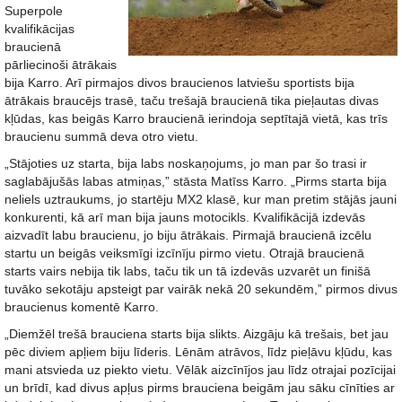
Superpole
kvalifikācijas
braucienā
pārliecinoši ātrākais
bija Karro. Arī pirmajos divos braucienos latviešu sportists bija
ātrākais braucējs trasē, taču trešajā braucienā tika pieļautas divas
kļūdas, kas beigās Karro braucienā ierindoja septītajā vietā, kas trīs
braucienu summā deva otro vietu.
„Stājoties uz starta, bija labs noskaņojums, jo man par šo trasi ir
saglabājušās labas atmiņas,” stāsta Matīss Karro. „Pirms starta bija
neliels uztraukums, jo startēju MX2 klasē, kur man pretim stājās jauni
konkurenti, kā arī man bija jauns motocikls. Kvalifikācijā izdevās
aizvadīt labu braucienu, jo biju ātrākais. Pirmajā braucienā izcēlu
startu un beigās veiksmīgi izcīnīju pirmo vietu. Otrajā braucienā
starts vairs nebija tik labs, taču tik un tā izdevās uzvarēt un finišā
tuvāko sekotāju apsteigt par vairāk nekā 20 sekundēm,” pirmos divus
braucienus komentē Karro.
„Diemžēl trešā brauciena starts bija slikts. Aizgāju kā trešais, bet jau
pēc diviem apļiem biju līderis. Lēnām atrāvos, līdz pieļāvu kļūdu, kas
mani atsvieda uz piekto vietu. Vēlāk aizcīnījos jau līdz otrajai pozīcijai
un brīdī, kad divus apļus pirms brauciena beigām jau sāku cīnīties ar