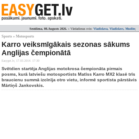
Sestdiena, 08.Augusts 2026.
» Vārdadienas svin:
Vladislava, Vladislavs, Mudīte
;
Sports » Motosports
Karro veiksmīgākais sezonas sākums
Anglijas čempionātā
Easyget.lv,
17.03.2014. 17:30
Svētdien startēja Anglijas motokrosa čempionāta pirmais
posms, kurā latviešu motosportists Matīss Karro MX2 klasē trīs
braucienu summā izcīnīja otro vietu, informē sportista pārstāvis
Mārtiņš Jankovskis.