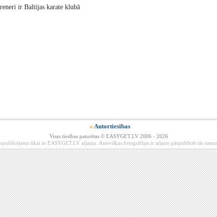
reneri ir Baltijas karate klubā
»
Autortiesības
Visas tiesības paturētas © EASYGET.LV 2006 - 2026
rpublicējams tikai ar EASYGET.LV atļauju. Atsevišķas fotogrāfijas ir atļauts pārpublicēt tās ne