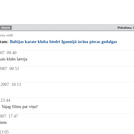
Piektdiena, 
rta veidi
stam:
Baltijas karate kluba biedri Igaunijā izcīna piecas godalgas
07. 09:40
kais klubs latvija
2007. 00:51
.2007. 10:13
 23:44
! Vajag filmu par viņu!
007. 17:47
viens
13:05