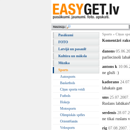
Meklētājs:
Sports » Cīņas spo
Pasākumi
Komentāri rak
FOTO
Latvijā un pasaulē
danons
05.06.20
Kultūra un māksla
parliecinoši laba
Mūzika
antons k
10.06.
Sports
ne gluži :)
Autosports
kadorano
24.07
Basketbols
labakais gan
Cīņas sporta veidi
Futbols
sms
25.07.2007.
Hokejs
Ruslans labākais
Motosports
serdenis
28.07.2
Olimpiskās spēles
ne tikai ruslans 
Orientēšanās
Velosports
rig
07.08.2007. 