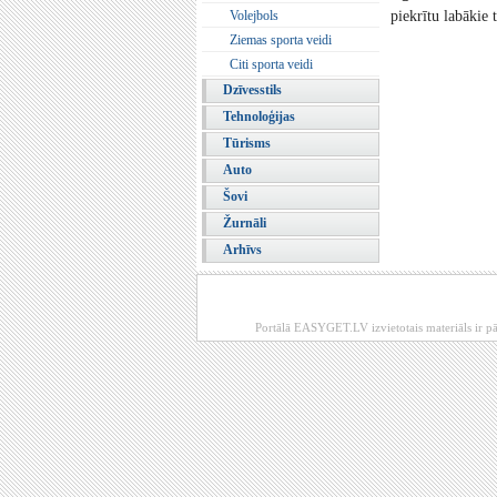
Volejbols
piekrītu labākie t
Ziemas sporta veidi
Citi sporta veidi
Dzīvesstils
Tehnoloģijas
Tūrisms
Auto
Šovi
Žurnāli
Arhīvs
Portālā EASYGET.LV izvietotais materiāls ir pā