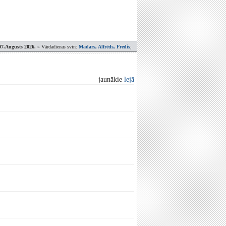
07.Augusts 2026.
» Vārdadienas svin:
Madars, Alfrēds, Fredis
;
jaunākie
lejā