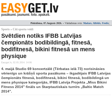
Piektdiena, 07.Augusts 2026.
» Vārdadienas svin:
Madars, Alfrēds, Fredis
;
Sports » Citi sporta veidi
Svētdien notiks IFBB Latvijas
čempionāts bodibildingā, fitnesā,
bodifitnesā, bikini fitnesā un mens
physique
Easyget.lv,
02.05.2014. 14:06
4. maijā Studio 69 koncertzālē (Tērbatas ielā 73) norisināsies
vērienīgs un krāšņš sporta pasākums – ikgadējais IFBB Latvijas
čempionāts fitnesā, bodifitnesā, bikini fitnesā, bodibildingā un
mens physique kategorijās, IFBB Latvija Projekta „Miss Bikini
Fitness 2014” fināls un Starptautiskais turnīrs „Baltic Match
2014”.