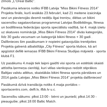
zīmols „L'Oreal Baltic”.
Pasākuma ietvaros notiks IFBB Latvija “Miss Bikini Fitness 2014”
Projekta fināls, kurš iesākās 23.februārī, kad 21 meitene izaicināja
sevi un pievienojās desmit nedēļu ilgai treniņu, diētas un bikini
sacensību sagatavošanas programmai Latvijas Bodibildinga, fitnesa
un bodifitnesa federācijas sporta speciālistu vadībā, lai 4. maijā izietu
uz skatuves nominācijā „Miss Bikini Fitness 2014” divās kategorijās,
līdz 30 gadu vecumam un kategorijā bikini fitness + 30 gadi .
Dalībnieces šim pasākumam ir nopietni gatavojušās trenējoties
Projekta galvenā atbalstītāja „City Fitness” sporta klubos, kā arī
apgūstot defilē iemaņas IFBB Bikini Fitnesa Studijas mājvietā - sporta
klubā F1.
Uz pasākumu 4.maijā tiek laipni gaidīti visi sporta un estētiski skaisti
attīstīta ķermeņa cienītāji, kuri vēlas vienkopus redzēt stiprākos
Baltijas valstu atlētus, skaistākās bikini fitnesa sporta pārstāves un
2014.gada Latvijas „Miss Bikini Fitness 2014” projekta dalībnieces!
Pasākumā dzīvā translācija notiks 4.maija portālos –
sportacentrs.com, delfi.lv, ifbb.lv u.c.
Sacensību sākums: plkst.13:00 - bērni un jaunieši; plkst.14:30 -
pieaugušie; plkst.18:00 Baltic Match.