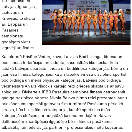
170 sportistu no
Latvijas, Igaunijas,
Lietuvas un
Krievijas, to skaitā
arī Eiropas un
Pasaules
čempionātu
godalgoto vietu
ieguvēji un finālisti.
Ka informē Kristīne Vederņikova, Latvijas Bodibildinga, fitnesa un
bodifitnesa federācijas prezidente, sacensībās tiks noskaidrota
labākā Latvijas sportiste fitnesa un bodifitnesa kategorijās, bērnu un
jauniešu fitnesa kategorijās, kā arī labākie vīriešu disciplīnu sportisti
bodibildinga un mens physique kategorijās. Latvijas bodibildinga
vecmeistars Aivars Visockis kārtējo reizi priecēs skatītājus ar savu
sniegumu. Divkartējā IFBB Pasaules čempione fitnesā četrpadsmit
gadīgā rīdziniece Vanesa Nikola Belova pirmo reizi prezentēs jaunu
priekšnesumu speciāli gatavotu šim turnīram! Pasākuma pērle kā
ierasts, būs bikini fitnesa kategorija, kur 40 sportistes trijās
kategorijās cīnīsies par augstākā kaluma medaļām. Balvas
dalībniecēm ir sarūpējuši ilggadējie bikini fitnesa pasākumu
atbalstītāji un federācijas partneri - profesionālais matu kopšanas