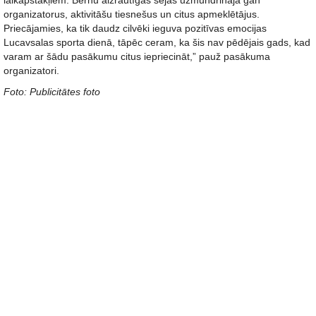
laikapstākļiem. Bērnu aizrautīgās sejas uzmundrināja gan
organizatorus, aktivitāšu tiesnešus un citus apmeklētājus.
Priecājamies, ka tik daudz cilvēki ieguva pozitīvas emocijas
Lucavsalas sporta dienā, tāpēc ceram, ka šis nav pēdējais gads, kad
varam ar šādu pasākumu citus iepriecināt,” pauž pasākuma
organizatori.
Foto: Publicitātes foto