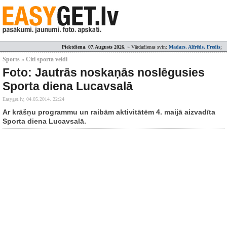
Piektdiena, 07.Augusts 2026.
» Vārdadienas svin:
Madars, Alfrēds, Fredis
;
Sports » Citi sporta veidi
Foto: Jautrās noskaņās noslēgusies
Sporta diena Lucavsalā
Easyget.lv,
04.05.2014. 22:24
Ar krāšņu programmu un raibām aktivitātēm 4. maijā aizvadīta
Sporta diena Lucavsalā.