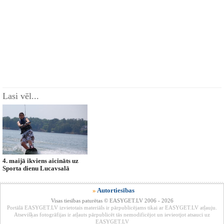
Lasi vēl...
4. maijā ikviens aicināts uz
Sporta dienu Lucavsalā
»
Autortiesības
Visas tiesības paturētas © EASYGET.LV 2006 - 2026
Portālā EASYGET.LV izvietotais materiāls ir pārpublicējams tikai ar EASYGET.LV atļauju.
Atsevišķas fotogrāfijas ir atļauts pārpublicēt tās nemodificējot un ievieotjot atsauci uz
EASYGET.LV