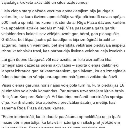
vajadzīgs kroketa aktivitātē un citos uzdevumos.
Lielā cieņā starp dažāda vecuma apmeklētājiem bija jaudīgais
velorullis, uz kura ikviens apmeklētājs varēja pārbaudīt savas spējas
500 metru sprintā, no kuriem ik stundu ar Rīga Plaza dāvanu kartēm
tika apbalvoti ātrākie pedāļu minēji. Visa pasākuma gaitā gardu
veloblendera kokteili sev vēlējās uzmīt gan bērni, gan pieaugušie.
Grūtāks, bet tikpat jautrs pārbaudījums bija izmēģināt braukt ar
ačgārno, mini un vienriteni, bet šķēršļotā velotrase piedāvāja iespēju
izbraukt tehnisku trasi, kas pārbaudīja ikviena velobraucēja izveicību.
Lai gan ūdens Daugavā vēl nav uzsilis, ar lielu aizrautību tika
izmēģinātas dažādas ūdens aktivitātes – sporta dienas dalībnieki
labprāt izbrauca gan ar katamarāniem, gan laivām, kā arī izmēģināja
ūdens bumbu un vēroja paraugdemonstrējumus veikborda šovā.
Visas dienas garumā norisinājās volejbola turnīrs, kurā piedalījās 16
pludmales volejbola komandas. Par turnīra uzvarētājiem kļuva Arnis
Reliņš un Kaspars Salmiņš. Arī šautriņu mešanā norisinājās spraiga
cīņa, kur ik stundu tika apbalvoti precīzākie šautriņu metēji, kas
saņēma Rīga Plaza dāvanu kartes.
“Esam iepriecināti, ka tik daudz pasākuma apmeklētāju un jo īpaši
mazie bērni pierādīja, ka latvieši ir izturīgi un sīksti pret jebkādiem