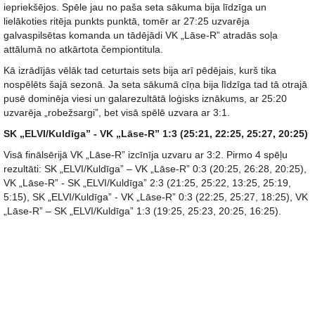
iepriekšējos. Spēle jau no paša seta sākuma bija līdzīga un
lielākoties ritēja punkts punktā, tomēr ar 27:25 uzvarēja
galvaspilsētas komanda un tādējādi VK „Lāse-R” atradās soļa
attālumā no atkārtota čempiontitula.
Kā izrādījās vēlāk tad ceturtais sets bija arī pēdējais, kurš tika
nospēlēts šajā sezonā. Ja seta sākumā cīņa bija līdzīga tad tā otrajā
pusē dominēja viesi un galarezultātā loģisks iznākums, ar 25:20
uzvarēja „robežsargi”, bet visā spēlē uzvara ar 3:1.
SK „ELVI/Kuldīga” - VK „Lāse-R” 1:3 (25:21, 22:25, 25:27, 20:25)
Visā finālsērijā VK „Lāse-R” izcīnīja uzvaru ar 3:2. Pirmo 4 spēļu
rezultāti: SK „ELVI/Kuldīga” – VK „Lāse-R” 0:3 (20:25, 26:28, 20:25),
VK „Lāse-R” - SK „ELVI/Kuldīga” 2:3 (21:25, 25:22, 13:25, 25:19,
5:15), SK „ELVI/Kuldīga” - VK „Lāse-R” 0:3 (22:25, 25:27, 18:25), VK
„Lāse-R” – SK „ELVI/Kuldīga” 1:3 (19:25, 25:23, 20:25, 16:25).