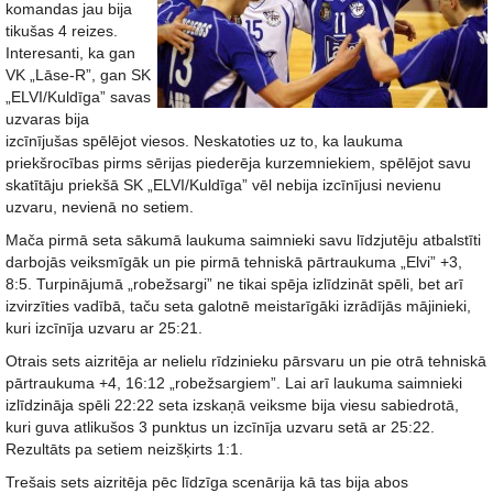
komandas jau bija
tikušas 4 reizes.
Interesanti, ka gan
VK „Lāse-R”, gan SK
„ELVI/Kuldīga” savas
uzvaras bija
izcīnījušas spēlējot viesos. Neskatoties uz to, ka laukuma
priekšrocības pirms sērijas piederēja kurzemniekiem, spēlējot savu
skatītāju priekšā SK „ELVI/Kuldīga” vēl nebija izcīnījusi nevienu
uzvaru, nevienā no setiem.
Mača pirmā seta sākumā laukuma saimnieki savu līdzjutēju atbalstīti
darbojās veiksmīgāk un pie pirmā tehniskā pārtraukuma „Elvi” +3,
8:5. Turpinājumā „robežsargi” ne tikai spēja izlīdzināt spēli, bet arī
izvirzīties vadībā, taču seta galotnē meistarīgāki izrādījās mājinieki,
kuri izcīnīja uzvaru ar 25:21.
Otrais sets aizritēja ar nelielu rīdzinieku pārsvaru un pie otrā tehniskā
pārtraukuma +4, 16:12 „robežsargiem”. Lai arī laukuma saimnieki
izlīdzināja spēli 22:22 seta izskaņā veiksme bija viesu sabiedrotā,
kuri guva atlikušos 3 punktus un izcīnīja uzvaru setā ar 25:22.
Rezultāts pa setiem neizšķirts 1:1.
Trešais sets aizritēja pēc līdzīga scenārija kā tas bija abos