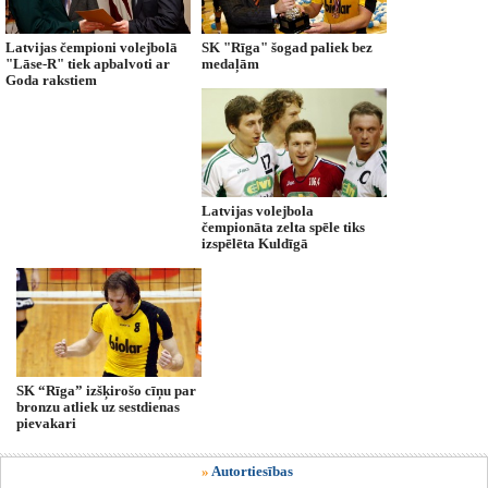
Latvijas čempioni volejbolā
SK "Rīga" šogad paliek bez
"Lāse-R" tiek apbalvoti ar
medaļām
Goda rakstiem
Latvijas volejbola
čempionāta zelta spēle tiks
izspēlēta Kuldīgā
SK “Rīga” izšķirošo cīņu par
bronzu atliek uz sestdienas
pievakari
»
Autortiesības