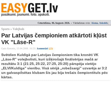
Ceturtdiena, 06.Augusts 2026.
» Vārdadienas svin:
Aisma, Askolds
;
Sports » Volejbols
Par Latvijas čempioniem atkārtoti kļūst
VK "Lāse-R"
Gatis Kreceris,
13.04.2008. 16:23
|
komentāri
(23)
Svētdien Kuldīgā par Latvijas čempioniem tika kronēti VK
„Lāse-R” volejbolisti, kuri izšķirošajā finālsērijas mačā ar
rezultātu 3:1 (21:25, 25:22, 27:25, 25:20) pārspēja vietējo
„ELVI/Kuldīga” vienību. Visā sērijā „robežsargi” uzvarēja ar 3:2
un galvaspilsētas klubam šis jau bija trešais čempiontituls pēc
kārtas.