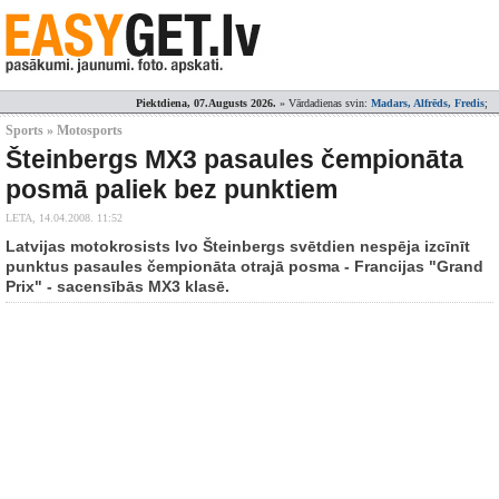
Piektdiena, 07.Augusts 2026.
» Vārdadienas svin:
Madars, Alfrēds, Fredis
;
Sports » Motosports
Šteinbergs MX3 pasaules čempionāta
posmā paliek bez punktiem
LETA,
14.04.2008. 11:52
Latvijas motokrosists Ivo Šteinbergs svētdien nespēja izcīnīt
punktus pasaules čempionāta otrajā posma - Francijas "Grand
Prix" - sacensībās MX3 klasē.