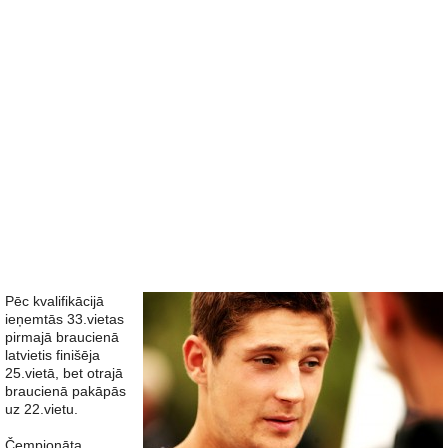
Pēc kvalifikācijā
ieņemtās 33.vietas
pirmajā braucienā
latvietis finišēja
25.vietā, bet otrajā
braucienā pakāpās
uz 22.vietu.
Čempionāta