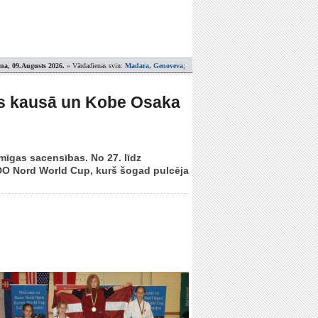
ena, 09.Augusts 2026.
» Vārdadienas svin:
Madara, Genoveva
;
les kausā un Kobe Osaka
zīmīgas sacensības. No 27. līdz
UDO Nord World Cup, kurš šogad pulcēja