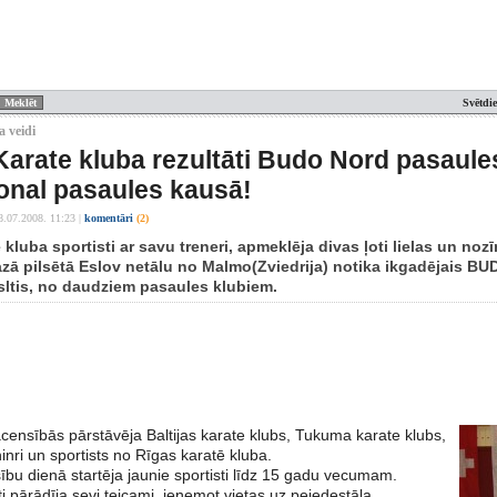
Svētdi
a veidi
 Karate kluba rezultāti Budo Nord pasau
ional pasaules kausā!
8.07.2008. 11:23
|
komentāri
(2)
ē kluba sportisti ar savu treneri, apmeklēja divas ļoti lielas un no
azā pilsētā Eslov netālu no Malmo(Zviedrija) notika ikgadējais B
asltis, no daudziem pasaules klubiem.
acensībās pārstāvēja Baltijas karate klubs, Tukuma karate klubs,
inri un sportists no Rīgas karatē kluba.
bu dienā startēja jaunie sportisti līdz 15 gadu vecumam.
sti pārādīja sevi teicami, ieņemot vietas uz pejedestāla.