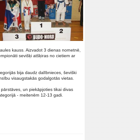
asaules kauss. Aizvadot 3 dienas nometnē,
mpionāti sevišķi atšķiras no cietiem ar
egorijās bija daudz dalībnieces, ševiški
ensību visaugstakās godalgotās vietas.
pārstāves, un piekāpjoties tikai divas
ategorijā - meitenēm 12-13 gadi.