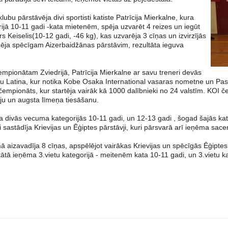
klubu pārstāvēja divi sportisti katiste Patrīcija Mierkalne, kura
rijā 10-11 gadi -kata mietenēm, spēja uzvarēt 4 reizes un iegūt
ūrs Keiselis(10-12 gadi, -46 kg), kas uzvarēja 3 cīņas un izvirzījās
udēja spēcīgam Aizerbaidžānas pārstāvim, rezultāta ieguva
mpionātam Zviedrijā, Patrīcija Mierkalne ar savu treneri devās
lsētu Latina, kur notika Kobe Osaka International vasaras nometne un P
čempionāts, kur startēja vairāk kā 1000 dalībnieki no 24 valstīm. KOI če
iju un augsta līmeņa tiesāšanu.
ēja divās vecuma kategorijās 10-11 gadi, un 12-13 gadi , šogad šajās kat
i sastādīja Krievijas un Ēģiptes pārstāvji, kuri pārsvarā arī ieņēma sac
ā aizavadīja 8 cīņas, apspēlējot vairākas Krievijas un spēcīgās Ēģiptes 
tātā ieņēma 3.vietu kategorijā - meitenēm kata 10-11 gadi, un 3.vietu k