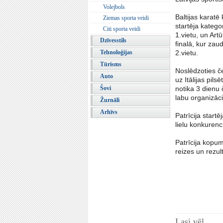
Volejbols
Baltijas karatē 
Ziemas sporta veidi
startēja katego
Citi sporta veidi
1.vietu, un Art
Dzīvesstils
finalā, kur za
Tehnoloģijas
2.vietu.
Tūrisms
Noslēdzoties če
Auto
uz Itālijas pi
Šovi
notika 3 dienu 
labu organizāc
Žurnāli
Arhīvs
Patrīcija start
lielu konkurenc
Patrīcija kopum
reizes un rezul
Lasi vēl...