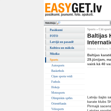
Meklētājs:
Sports » Citi sport
Pasākumi
Baltijas
FOTO
Internat
Latvijā un pasaulē
Kultūra un māksla
Maksims Ivančikovs,
0
Mūzika
Baltijas karat
29.jūnijam, m
Sports
vairā kā 40 v
Autosports
Basketbols
Cīņas sporta veidi
Futbols
Hokejs
Motosports
Latviju šajās s
Olimpiskās spēles
karate klubs Sh
Orientēšanās
Pirmajā sacensī
Velosports
Latvijas sporti