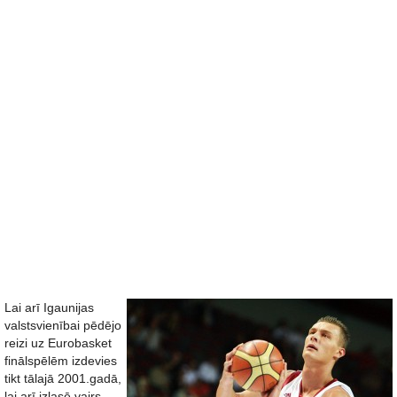
Lai arī Igaunijas
valstsvienībai pēdējo
reizi uz Eurobasket
finālspēlēm izdevies
tikt tālajā 2001.gadā,
lai arī izlasē vairs