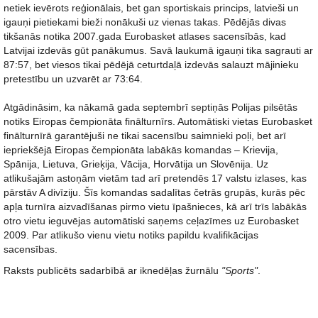
netiek ievērots reģionālais, bet gan sportiskais princips, latvieši un
igauņi pietiekami bieži nonākuši uz vienas takas. Pēdējās divas
tikšanās notika 2007.gada Eurobasket atlases sacensībās, kad
Latvijai izdevās gūt panākumus. Savā laukumā igauņi tika sagrauti ar
87:57, bet viesos tikai pēdējā ceturtdaļā izdevās salauzt mājinieku
pretestību un uzvarēt ar 73:64.
Atgādināsim, ka nākamā gada septembrī septiņās Polijas pilsētās
notiks Eiropas čempionāta finālturnīrs. Automātiski vietas Eurobasket
finālturnīrā garantējuši ne tikai sacensību saimnieki poļi, bet arī
iepriekšējā Eiropas čempionāta labākās komandas – Krievija,
Spānija, Lietuva, Grieķija, Vācija, Horvātija un Slovēnija. Uz
atlikušajām astoņām vietām tad arī pretendēs 17 valstu izlases, kas
pārstāv A divīziju. Šīs komandas sadalītas četrās grupās, kurās pēc
apļa turnīra aizvadīšanas pirmo vietu īpašnieces, kā arī trīs labākās
otro vietu ieguvējas automātiski saņems ceļazīmes uz Eurobasket
2009. Par atlikušo vienu vietu notiks papildu kvalifikācijas
sacensības.
Raksts publicēts sadarbībā ar iknedēļas žurnālu
"Sports"
.