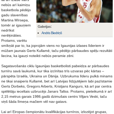
nebūs arī kaimiņu
basketbola pēdējo
gadu slavenības
Martina Mīrsepa,
tomēr ar igauņiem
Galerijas:
nedrīkst
Andris Biedriņš
nerēķināties.
Protams, varētu
smīkņāt par to, ka joprojām viens no Igaunijas izlases līderiem ir
mūžam jaunais Gerts Kullamē, taču pēdējo pārbaudes spēļu rezultāti
liecina, ka igauņi noteikti nebūs peramie zēni.
Sagatavošanās ciklu Igaunijas basketbolisti pabeidza ar pārbaudes
turnīru savā laukumā, kur tika izcīnītas trīs uzvaras pēc kārtas –
pārspēta Izraēla, Ukraina un Dānija. Uzbrukuma līderu pulkā minams
ne tikai snaiperis Kullamē, bet arī Latvijas līdzjutējiem labi pazīstamie
Gerts Dorbeks, Gregors Arberts, Kristjans Kangurs, kā arī par centra
spēlētāju ieceltais uzbrucējs Janars Taltss. Protams, pieteikumā ir arī
2,15 metrus garais 1986.gadā dzimušais centrs Viljars Veski, taču
viņš šāda līmeņa mačiem vēl nav gatavs.
Lai arī Eiropas čempionātu kvalifikācijas turnīros, izlozējot grupas,