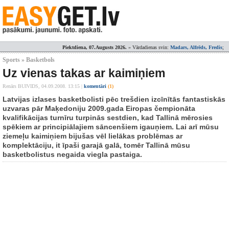
Piektdiena, 07.Augusts 2026.
» Vārdadienas svin:
Madars, Alfrēds, Fredis
;
Sports » Basketbols
Uz vienas takas ar kaimiņiem
Renārs BUIVIDS,
04.09.2008. 13:15
|
komentāri
(1)
Latvijas izlases basketbolisti pēc trešdien izcīnītās fantastiskās
uzvaras pār Maķedoniju 2009.gada Eiropas čempionāta
kvalifikācijas turnīru turpinās sestdien, kad Tallinā mērosies
spēkiem ar principiālajiem sāncenšiem igauņiem. Lai arī mūsu
ziemeļu kaimiņiem bijušas vēl lielākas problēmas ar
komplektāciju, it īpaši garajā galā, tomēr Tallinā mūsu
basketbolistus negaida viegla pastaiga.