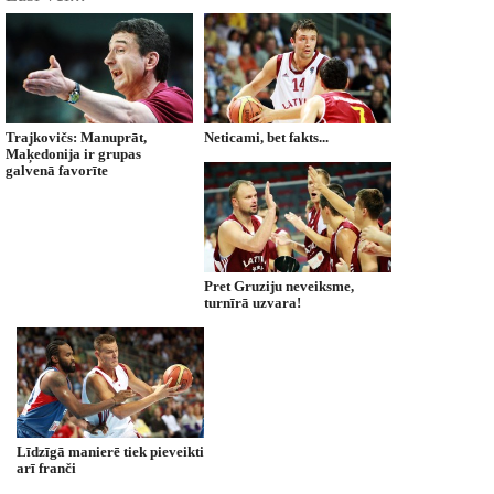
Trajkovičs: Manuprāt,
Neticami, bet fakts...
Maķedonija ir grupas
galvenā favorīte
Pret Gruziju neveiksme,
turnīrā uzvara!
Līdzīgā manierē tiek pieveikti
arī franči