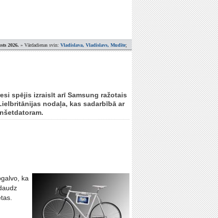
sts 2026.
» Vārdadienas svin:
Vladislava, Vladislavs, Mudīte
;
esi spējis izraisīt arī Samsung ražotais
elbritānijas nodaļa, kas sadarbībā ar
anšetdatoram.
pgalvo, ka
 daudz
etas.