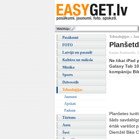
Meklētājs:
Tehnoloģijas » Ja
Pasākumi
Planšetd
FOTO
Latvijā un pasaulē
Kaspars Rumbenieks, Z
Kultūra un māksla
Ne tikai iPad 
Galaxy Tab 10
Mūzika
kompāniju Bik
Sports
Dzīvesstils
Tehnoloģijas
Jaunumi
Apskati
Padomi
Planšetes turēt
Tūrisms
šāds savdabīgs
Auto
ērtāk varēšot p
Diemžēl Bike Co
Šovi