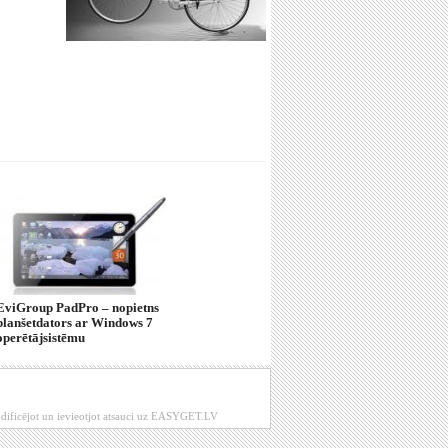
EviGroup PadPro – nopietns
planšetdators ar Windows 7
operētājsistēmu
modificējot un ievieotjot atsauci uz EASYGET.LV