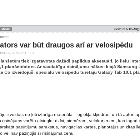
Sestdiena, 08.Augu
unumi
ators var būt draugos arī ar velosipēdu
Parks.lv,
05.10.2011. 12:35
planšetēm tiek izgatavotas dažādi papildus aksesuāri, jo lielu inter
,1 planšetdators. Ar savdabīgu risinājumu nākusi klajā Samsung Li
e Co izveidojuši speciālu velosipēdu turētāju Galaxy Tab 10,1 pl
ājs izveidots no ļoti izturīga materiāla – oglekļa šķiedras, un tā autori a
 risinājums varētu atvieglot dzīvi, piemēram, velokurjeriem, kas tagad
ārskatīt pasūtījumu sarakstus, navigācijas kartes, plānotājus un citas li
 vēl nav paziņojis šī risinājuma cenu.