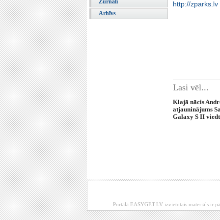
Žurnāli
http://zparks.lv
Arhīvs
Lasi vēl...
Klajā nācis Andr
atjauninājums 
Galaxy S II vied
Portālā EASYGET.LV izvietotais materiāls ir pā