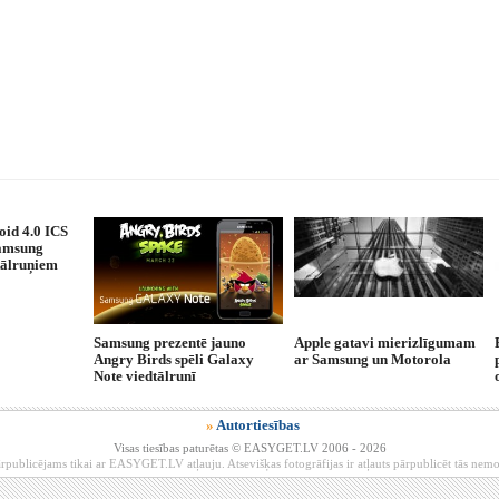
oid 4.0 ICS
Samsung
tālruņiem
Samsung prezentē jauno
Apple gatavi mierizlīgumam
Angry Birds spēli Galaxy
ar Samsung un Motorola
Note viedtālrunī
»
Autortiesības
Visas tiesības paturētas © EASYGET.LV 2006 - 2026
rpublicējams tikai ar EASYGET.LV atļauju. Atsevišķas fotogrāfijas ir atļauts pārpublicēt tās ne