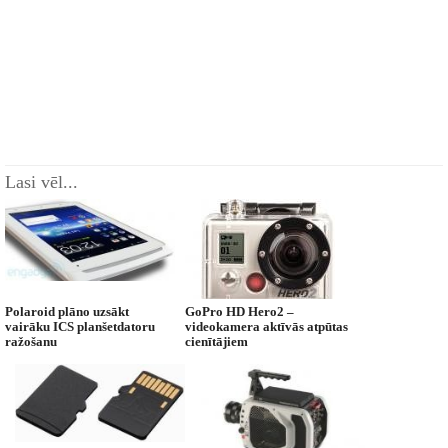
Lasi vēl...
Polaroid plāno uzsākt
GoPro HD Hero2 –
vairāku ICS planšetdatoru
videokamera aktīvās atpūtas
ražošanu
cienītājiem