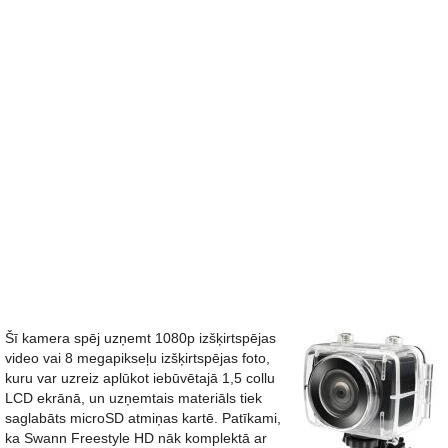
Šī kamera spēj uzņemt 1080p izšķirtspējas
video vai 8 megapikseļu izšķirtspējas foto,
kuru var uzreiz aplūkot iebūvētajā 1,5 collu
LCD ekrānā, un uzņemtais materiāls tiek
saglabāts microSD atmiņas kartē. Patīkami,
ka Swann Freestyle HD nāk komplektā ar