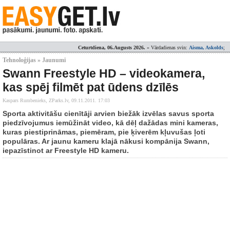
Ceturtdiena, 06.Augusts 2026.
» Vārdadienas svin:
Aisma, Askolds
;
Tehnoloģijas » Jaunumi
Swann Freestyle HD – videokamera,
kas spēj filmēt pat ūdens dzīlēs
Kaspars Rumbenieks, ZParks.lv,
09.11.2011. 17:03
Sporta aktivitāšu cienītāji arvien biežāk izvēlas savus sporta
piedzīvojumus iemūžināt video, kā dēļ dažādas mini kameras,
kuras piestiprināmas, piemēram, pie ķiverēm kļuvušas ļoti
populāras. Ar jaunu kameru klajā nākusi kompānija Swann,
iepazīstinot ar Freestyle HD kameru.