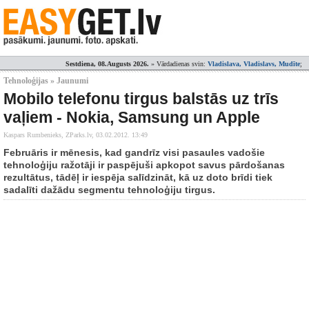
Sestdiena, 08.Augusts 2026.
» Vārdadienas svin:
Vladislava, Vladislavs, Mudīte
;
Tehnoloģijas » Jaunumi
Mobilo telefonu tirgus balstās uz trīs
vaļiem - Nokia, Samsung un Apple
Kaspars Rumbenieks, ZParks.lv,
03.02.2012. 13:49
Februāris ir mēnesis, kad gandrīz visi pasaules vadošie
tehnoloģiju ražotāji ir paspējuši apkopot savus pārdošanas
rezultātus, tādēļ ir iespēja salīdzināt, kā uz doto brīdi tiek
sadalīti dažādu segmentu tehnoloģiju tirgus.