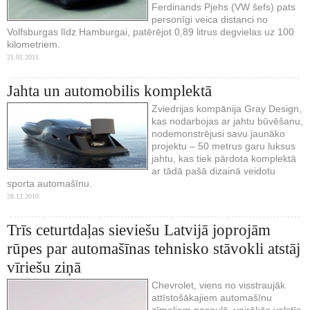
Ferdinands Pjehs (VW šefs) pats
personīgi veica distanci no
Volfsburgas līdz Hamburgai, patērējot 0,89 litrus degvielas uz 100
kilometriem.
21.01.2011.
Jahta un automobilis komplektā
Zviedrijas kompānija Gray Design,
kas nodarbojas ar jahtu būvēšanu,
nodemonstrējusi savu jaunāko
projektu – 50 metrus garu luksus
jahtu, kas tiek pārdota komplektā
ar tādā pašā dizainā veidotu
sporta automašīnu.
28.12.2010.
Trīs ceturtdaļas sieviešu Latvijā joprojām
rūpes par automašīnas tehnisko stāvokli atstāj
vīriešu ziņā
Chevrolet, viens no visstraujāk
attīstošākajiem automašīnu
zīmoliem pasaulē, vairākās valstīs