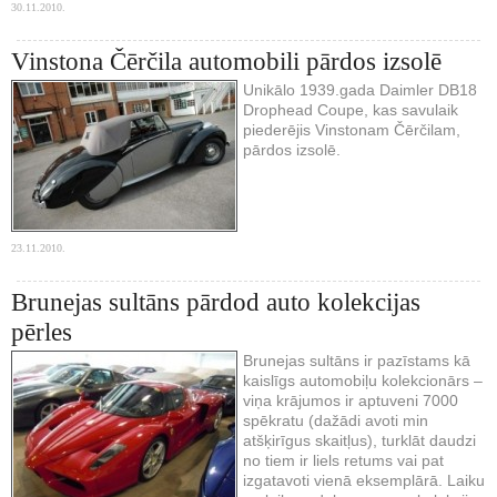
30.11.2010.
Vinstona Čērčila automobili pārdos izsolē
Unikālo 1939.gada Daimler DB18
Drophead Coupe, kas savulaik
piederējis Vinstonam Čērčilam,
pārdos izsolē.
23.11.2010.
Brunejas sultāns pārdod auto kolekcijas
pērles
Brunejas sultāns ir pazīstams kā
kaislīgs automobiļu kolekcionārs –
viņa krājumos ir aptuveni 7000
spēkratu (dažādi avoti min
atšķirīgus skaitļus), turklāt daudzi
no tiem ir liels retums vai pat
izgatavoti vienā eksemplārā. Laiku