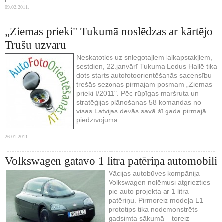
09.02.2011.
„Ziemas prieki" Tukumā noslēdzas ar kārtējo
Trušu uzvaru
Neskatoties uz sniegotajiem laikapstākļiem,
sestdien, 22.janvārī Tukuma Ledus Hallē tika
dots starts autofotoorientēšanās sacensību
trešās sezonas pirmajam posmam „Ziemas
prieki I/2011". Pēc rūpīgas maršruta un
stratēģijas plānošanas 58 komandas no
visas Latvijas devās savā šī gada pirmajā
piedzīvojumā.
26.01.2011.
Volkswagen gatavo 1 litra patēriņa automobili
Vācijas autobūves kompānija
Volkswagen nolēmusi atgriezties
pie auto projekta ar 1 litra
patēriņu. Pirmoreiz modeļa L1
prototips tika nodemonstrēts
gadsimta sākumā – toreiz