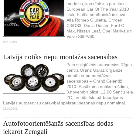
modeļus, kas cīnīsies par titulu
European Car Of The Year 2010
titulu.Fināla septītniekā iekļuva:
Alfa Romeo Giulietta, Citroen
C3/DS3, Dacia Duster, Ford C-
Max, Nissan Leaf, Opel Meriva un
Volvo S60/V60.
03.11.2010.
Latvijā notiks riepu montāžas sacensības
Pats spilgtākais autoserviss Rīgas
centrā Oranž Garaž organizē
pirmās riepu montāžas
sacensības – Oranž Čelendž
2010. Pasākums notiks trešdien,
3.novembrī plkst. 12.00 Senču ielā
2С, un būs īsts pārbaudījums
Latvijas autoservisu gatavībai spēkratu sezonas riepu nomaiņai.
29.10.2010.
Autofotoorientēšanās sacensības dodas
iekarot Zemgali