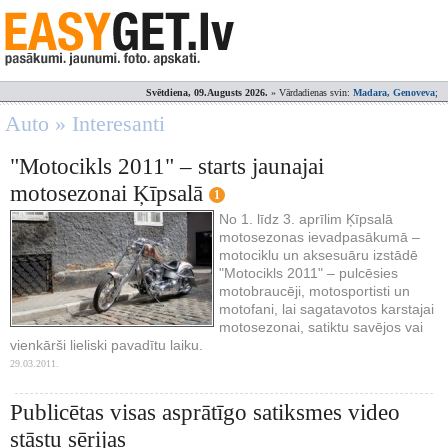
Svētdiena, 09.Augusts 2026.
» Vārdadienas svin:
Madara, Genoveva
;
Auto » Interesanti
"Motocikls 2011" – starts jaunajai
motosezonai Ķīpsalā
1
No 1. līdz 3. aprīlim Ķīpsalā
motosezonas ievadpasākumā –
motociklu un aksesuāru izstādē
"Motocikls 2011" – pulcēsies
motobraucēji, motosportisti un
motofani, lai sagatavotos karstajai
motosezonai, satiktu savējos vai
vienkārši lieliski pavadītu laiku.
29.03.2011.
Publicētas visas asprātīgo satiksmes video
stāstu sērijas