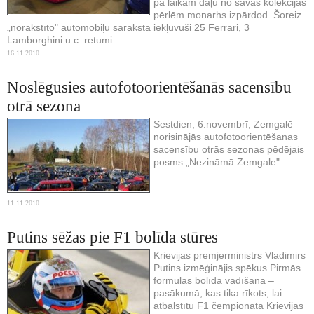
pa laikam daļu no savas kolekcijas
pērlēm monarhs izpārdod. Šoreiz
„norakstīto" automobiļu sarakstā iekļuvuši 25 Ferrari, 3
Lamborghini u.c. retumi.
16.11.2010.
Noslēgusies autofotoorientēšanās sacensību
otrā sezona
Sestdien, 6.novembrī, Zemgalē
norisinājās autofotoorientēšanas
sacensību otrās sezonas pēdējais
posms „Nezināmā Zemgale".
11.11.2010.
Putins sēžas pie F1 bolīda stūres
Krievijas premjerministrs Vladimirs
Putins izmēģinājis spēkus Pirmās
formulas bolīda vadīšanā –
pasākumā, kas tika rīkots, lai
atbalstītu F1 čempionāta Krievijas