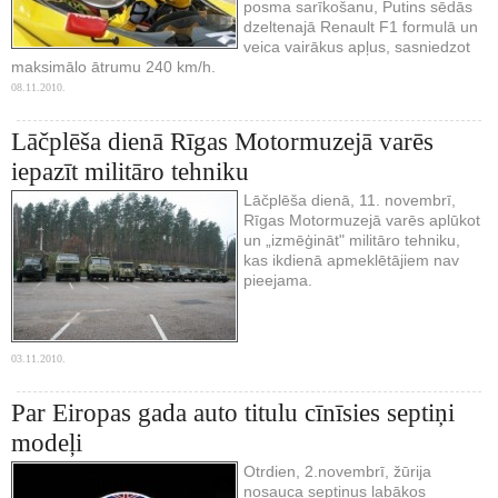
posma sarīkošanu, Putins sēdās
dzeltenajā Renault F1 formulā un
veica vairākus apļus, sasniedzot
maksimālo ātrumu 240 km/h.
08.11.2010.
Lāčplēša dienā Rīgas Motormuzejā varēs
iepazīt militāro tehniku
Lāčplēša dienā, 11. novembrī,
Rīgas Motormuzejā varēs aplūkot
un „izmēģināt" militāro tehniku,
kas ikdienā apmeklētājiem nav
pieejama.
03.11.2010.
Par Eiropas gada auto titulu cīnīsies septiņi
modeļi
Otrdien, 2.novembrī, žūrija
nosauca septiņus labākos