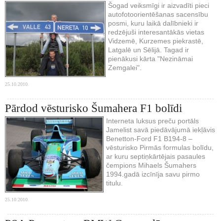
Šogad veiksmīgi ir aizvadīti pieci
autofotoorientēšanas sacensību
posmi, kuru laikā dalībnieki ir
redzējuši interesantākās vietas
Vidzemē, Kurzemes piekrastē,
Latgalē un Sēlijā. Tagad ir
pienākusi kārta "Nezināmai
Zemgalei".
25.10.2010.
Pārdod vēsturisko Šumahera F1 bolīdi
Interneta luksus preču portāls
Jamelist savā piedāvājumā iekļāvis
Benetton-Ford F1 B194-8 –
vēsturisko Pirmās formulas bolīdu,
ar kuru septiņkārtējais pasaules
čempions Mihaels Šumahers
1994.gadā izcīnīja savu pirmo
titulu.
25.10.2010.