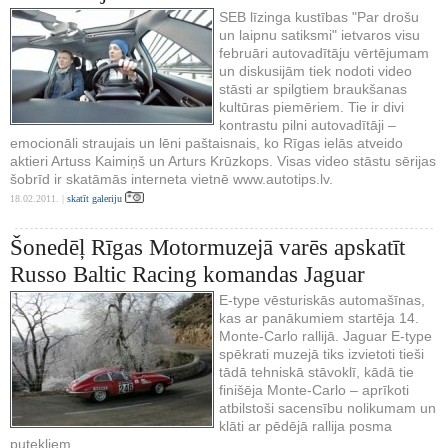
SEB līzinga kustības "Par drošu
un laipnu satiksmi" ietvaros visu
februāri autovadītāju vērtējumam
un diskusijām tiek nodoti video
stāsti ar spilgtiem braukšanas
kultūras piemēriem. Tie ir divi
kontrastu pilni autovadītāji –
emocionāli straujais un lēni paštaisnais, ko Rīgas ielās atveido
aktieri Artuss Kaimiņš un Arturs Krūzkops. Visas video stāstu sērijas
šobrīd ir skatāmās interneta vietnē www.autotips.lv.
18.02.2011. |
skatīt galeriju
Šonedēļ Rīgas Motormuzejā varēs apskatīt
Russo Baltic Racing komandas Jaguar
E-type vēsturiskās automašīnas,
kas ar panākumiem startēja 14.
Monte-Carlo rallijā. Jaguar E-type
spēkrati muzejā tiks izvietoti tieši
tādā tehniskā stāvoklī, kādā tie
finišēja Monte-Carlo – aprīkoti
atbilstoši sacensību nolikumam un
klāti ar pēdējā rallija posma
putekļiem.