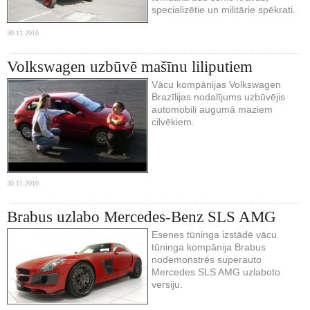
specializētie un militārie spēkrati.
30.11.2010.
Volkswagen uzbūvē mašīnu liliputiem
Vācu kompānijas Volkswagen
Brazīlijas nodalījums uzbūvējis
automobili augumā maziem
cilvēkiem.
30.11.2010.
Brabus uzlabo Mercedes-Benz SLS AMG
Esenes tūninga izstādē vācu
tūninga kompānija Brabus
nodemonstrēs superauto
Mercedes SLS AMG uzlaboto
versiju.