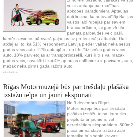
veicis aptauju par mašīnas
apkopes paradumiem. Aptaujas
dati liecina, ka autovadītāji Baltijas
valstīs labi rūpējas par saviem
braucamrīkiem; lai gan vīrieši
pamata pārbaudes veic paši,
kamēr sievietes pārsvarā paļaujas uz profesionāļu atbalstu. Dati
atklāj arī to, ka 51% respondentu Latvijā pieder vairāk nekā sešus
gadus vecs auto. 27% aptaujāto - no trīs līdz sešus gadus vecs
auto, 18% pārvietojas ar transportlīdzekli, kurš ir trīs vai mazāk
gadus vecs, savukārt tikai 4% aptaujas dalībnieku ir pavisam jauns,
mazāk nekā pirms gada ražots auto.
22.12.2010.
Rīgas Motormuzejā būs par trešdaļu plašāka
izstāžu telpa un jauni eksponāti
No 9.decembra Rīgas
Motormuzejā būs par trešdaļu
plašāka izstāžu telpa, kura tiks
piepildīta ar jauniem, vēl
neredzētiem eksponātiem. 800m2
plašā pirmā stāva izstāžu zāle
tematika būs senie kravas,