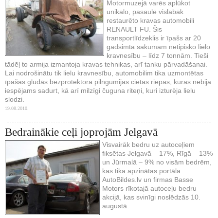
Motormuzejā varēs aplūkot
unikālo, pasaulē vislabāk
restaurēto kravas automobili
RENAULT FU. Šis
transportlīdzeklis ir īpašs ar 20
gadsimta sākumam netipisko lielo
kravnesību – līdz 7 tonnām. Tieši
tādēļ to armija izmantoja kravas tehnikas, arī tanku pārvadāšanai.
Lai nodrošinātu tik lielu kravnesību, automobilim tika uzmontētas
īpašas gludās bezprotektora pilngumijas cietas riepas, kuras nebija
iespējams sadurt, kā arī milzīgi čuguna riteņi, kuri izturēja lielu
slodzi.
19.08.2010.
Bedrainākie ceļi joprojām Jelgavā
Visvairāk bedru uz autoceļiem
fiksētas Jelgavā – 17%, Rīgā – 13%
un Jūrmalā – 9% no visām bedrēm,
kas tika apzinātas portāla
AutoBildes.lv un firmas Basse
Motors rīkotajā autoceļu bedru
akcijā, kas svinīgi noslēdzās 10.
augustā.