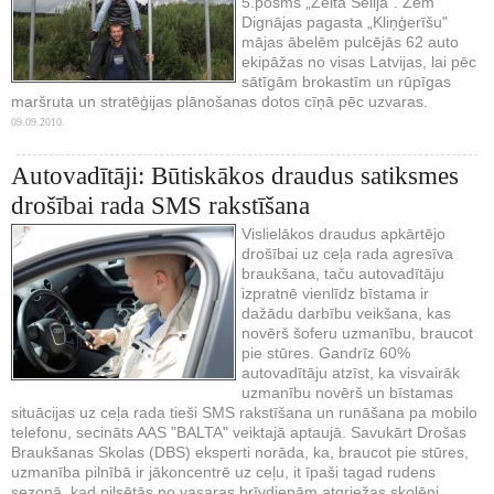
5.posms „Zelta Sēlija". Zem
Dignājas pagasta „Kliņģerīšu"
mājas ābelēm pulcējās 62 auto
ekipāžas no visas Latvijas, lai pēc
sātīgām brokastīm un rūpīgas
maršruta un stratēģijas plānošanas dotos cīņā pēc uzvaras.
09.09.2010.
Autovadītāji: Būtiskākos draudus satiksmes
drošībai rada SMS rakstīšana
Vislielākos draudus apkārtējo
drošībai uz ceļa rada agresīva
braukšana, taču autovadītāju
izpratnē vienlīdz bīstama ir
dažādu darbību veikšana, kas
novērš šoferu uzmanību, braucot
pie stūres. Gandrīz 60%
autovadītāju atzīst, ka visvairāk
uzmanību novērš un bīstamas
situācijas uz ceļa rada tieši SMS rakstīšana un runāšana pa mobilo
telefonu, secināts AAS "BALTA" veiktajā aptaujā. Savukārt Drošas
Braukšanas Skolas (DBS) eksperti norāda, ka, braucot pie stūres,
uzmanība pilnībā ir jākoncentrē uz ceļu, it īpaši tagad rudens
sezonā, kad pilsētās no vasaras brīvdienām atgriežas skolēni.