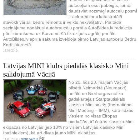
autoceļiem esot pabeigts, tomēr
daudzviet nozīmīgi autoceļu posmi
ir acīmredzami katastrofālā
stāvoklī vai arī bedru remonts ir veikts nekvalitatīvi. Pie tāda
secinājuma nonākusi autobraucēju portāla AutoBildes.lv redakcija
pēc izbraukuma uz Kurzemi. Kā tika ziņots agrāk, portāls
AutoBildes.lv aprīļa sākumā izveidoja pirmo Latvijas autoceļu Bedru
Karti internetā.
15.06.2010.
Latvijas MINI klubs piedalās klasisko Mini
salidojumā Vācijā
No 20. līdz 23. maijam Vācijas
pilsētā Neimarktē (Neumarkt)
netālu no Nirnbergas notika
gadskārtējais Starptautiskais
klasisko Mini saiets (Inernational
Mini Meeting – IMM), kurā līdzās
viesiem no visas Eiropas
piedalījās arī četras klasisko Mini
ekipāžas no Latvijas (jeb 10% no visiem Latvijas klasisko Mini
īpašniekiem), kā arī divas jauno MINI ekipāžas.
11.06.2010. |
skatīt galeriju