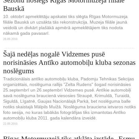
Sezonu noslēgs Rīgas Motormuzeja filiāle
Bauskā
10. oktobrī apmeklētāju apskatei tiks slēgta Rīgas Motormuzeja
filiāle Bauskā un uzsākta tās rekonstrukcija. Muzeja filiāle jaunā
veidolā un divkārt plašākā apmērā apmeklētājiem tiks nodota
nākamā gada pavasarī.
28.09.2010.
Šajā nedēļas nogalē Vidzemes pusē
norisināsies Antīko automobiļu kluba sezonas
noslēgums
Tradicionālais antīko automobiļu kluba, Padomju Tehnikas Sekcijas
organizētais, noslēguma rallijs "Zelta Rudens" šogad norisināsies
25.septembrī un 26.septembrī Vidzemes pusē. Antīkie automobiļi
savā noslēguma braucienā viesosies Straupē, Krimuldā, Turaidā,
Siguldā, Līgatnē, Gaujas Nacionālajā Parkā, bet noslēguma balle
notiks skaistajā Mālpils Muižā. Noslēguma brauciena ietvaros notiks
foto sesija, no kuras labākās fotogrāfijas tiks izmantotas Antīko
automobiļu kluba 2011. gada kalendāra izveidē.
22.09.2010.
Rīgas Motormuzejā tiks atklāta izstāde „Esmu