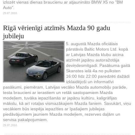
izlozēt vienas dienas braucienu ar atjaunināto BMW X5 no "BM
Auto".
29.07.2010.
Rīgā vērienīgi atzīmēs Mazda 90 gadu
jubileju
5. augustā Mazda oficiālais
pārstāvis Baltic Motors Ltd. kopā
ar Latvijas Mazda klubu aicina
atzīmēt japāņu autoražotāja
deviņdesmitgadi. Pasākuma gaitā
Skanstes ielā 4a no pulksten
16:00 līdz 22:00 paredzēti dažādi
izklaidējoši un informatīvi
pasākumi, piemēram, Latvijas vecāko Mazda automobiļu parāde,
testa braucieni ar ierastiem un retāk sastopamiem Mazda
modeļiem, tuvāka iepazīšanās ar japāņu kultūru, kaligrāfijas
mākslu, kā arī rotaļas vismazākajiem Mazda faniem. Savukārt, viņu
vecākiem būs iespēja iepazīties ar īpašajiem jubilejas
piedāvājumiem jauniem Mazda modeļiem, rezerves daļām un
servisa pakalpojumiem.
29.07.2010.