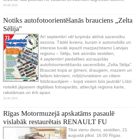
30.08.2010.
Notiks autofotoorientēšanās brauciens „Zelta
Sēlija"
Arī septembrī vēl turpinās aktīvā sacensību
sezona. Tādēļ ikviens, kuram ir automobilis un
interese tuvāk iepazīt mazpazīstamo Latvijas
reģionu – Sēliju, tiek aicināts sestdien,
4.septembrī piedalīties aizraujošās
autofotoorientēšanās sacensībās „Zelta Sēlija".
Brauciet kopā ar ģimeni, draugiem, maziem un
lieliem bērniem, mīļdzīvniekiem un citiem
līdzbraucējiem – kopā visiem būs jautrāk! Līdzi
noteikti jāpaņem digitālais fotoaparāts, attiecīgā reģiona karte,
rakstāmais un ērti apavi.
26.08.2010.
Rīgas Motormuzejā apskatāms pasaulē
vislabāk restaurētais RENAULT FU
Tikai vienu dienu, sestdien, 21.
augustā plkst. 16:00 Rīgas