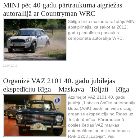
MINI pēc 40 gadu pārtraukuma atgriežas
autorallijā ar Countryman WRC
Stilīgo britu mazauto ražotājs MINI
apstiprinājis, ka sākot ar 2012.
gadu piedalīsies pasaules
čempionātā autorallijā WRC.
29.07.2010.
Organizē VAZ 2101 40. gadu jubilejas
ekspedīciju Rīga – Maskava - Toljati – Rīga
Atzīmējot VAZ 2101 40. gadu
jubileju, Latvijas Antīko automobiļu
kluba (AAK) biedri un viņu draugi
organizē ekspedīciju no Rīgas uz
Toljati rūpnīcu. Pārbraucienā
dosies četras VAZ markas
automašīnas un mikroautobuss
RAF 2203 „Latvija". Visi