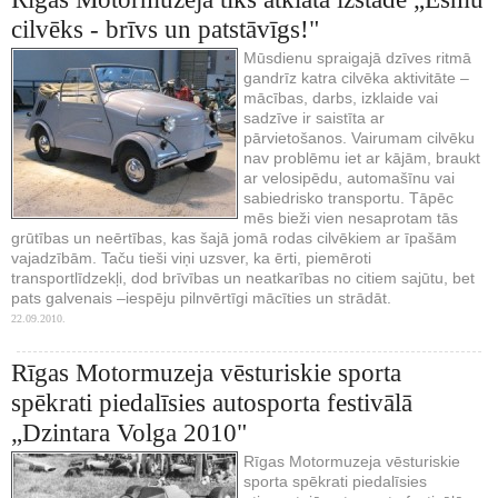
cilvēks - brīvs un patstāvīgs!"
Mūsdienu spraigajā dzīves ritmā
gandrīz katra cilvēka aktivitāte –
mācības, darbs, izklaide vai
sadzīve ir saistīta ar
pārvietošanos. Vairumam cilvēku
nav problēmu iet ar kājām, braukt
ar velosipēdu, automašīnu vai
sabiedrisko transportu. Tāpēc
mēs bieži vien nesaprotam tās
grūtības un neērtības, kas šajā jomā rodas cilvēkiem ar īpašām
vajadzībām. Taču tieši viņi uzsver, ka ērti, piemēroti
transportlīdzekļi, dod brīvības un neatkarības no citiem sajūtu, bet
pats galvenais –iespēju pilnvērtīgi mācīties un strādāt.
22.09.2010.
Rīgas Motormuzeja vēsturiskie sporta
spēkrati piedalīsies autosporta festivālā
„Dzintara Volga 2010"
Rīgas Motormuzeja vēsturiskie
sporta spēkrati piedalīsies