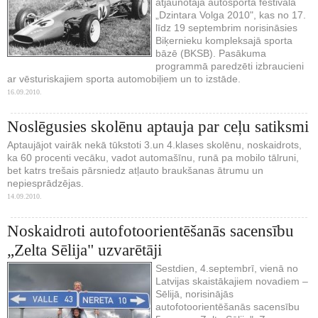
atjaunotajā autosporta festivālā
„Dzintara Volga 2010", kas no 17.
līdz 19 septembrim norisināsies
Biķernieku kompleksajā sporta
bāzē (BKSB). Pasākuma
programmā paredzēti izbraucieni
ar vēsturiskajiem sporta automobiļiem un to izstāde.
16.09.2010.
Noslēgusies skolēnu aptauja par ceļu satiksmi
Aptaujājot vairāk nekā tūkstoti 3.un 4.klases skolēnu, noskaidrots,
ka 60 procenti vecāku, vadot automašīnu, runā pa mobilo tālruni,
bet katrs trešais pārsniedz atļauto braukšanas ātrumu un
nepiesprādzējas.
14.09.2010.
Noskaidroti autofotoorientēšanās sacensību
„Zelta Sēlija" uzvarētāji
Sestdien, 4.septembrī, vienā no
Latvijas skaistākajiem novadiem –
Sēlijā, norisinājās
autofotoorientēšanās sacensību