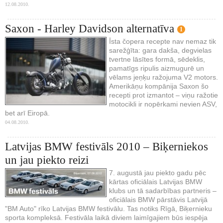
12.08.2010.
Saxon - Harley Davidson alternatīva
1
Īsta čopera recepte nav nemaz tik
sarežģīta: gara dakša, degvielas
tvertne lāsītes formā, sēdeklis,
pamatīgs ripulis aizmugurē un
vēlams jeņķu ražojuma V2 motors.
Amerikāņu kompānija Saxon šo
recepti prot izmantot – viņu ražotie
motocikli ir nopērkami nevien ASV,
bet arī Eiropā.
04.08.2010.
Latvijas BMW festivāls 2010 – Biķerniekos
un jau piekto reizi
7. augustā jau piekto gadu pēc
kārtas oficiālais Latvijas BMW
klubs un tā sadarbības partneris –
oficiālais BMW pārstāvis Latvijā
"BM Auto" rīko Latvijas BMW festivālu. Tas notiks Rīgā, Biķernieku
sporta kompleksā. Festivāla laikā diviem laimīgajiem būs iespēja