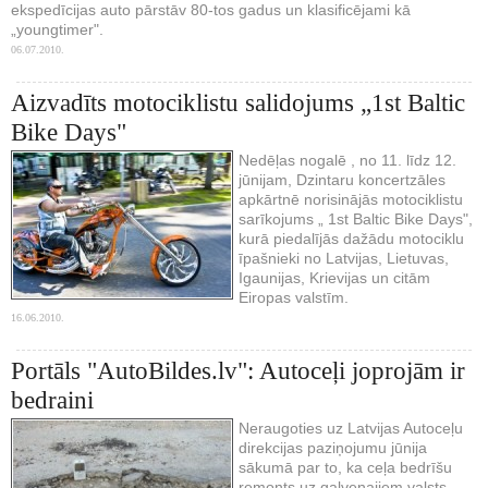
ekspedīcijas auto pārstāv 80-tos gadus un klasificējami kā
„youngtimer".
06.07.2010.
Aizvadīts motociklistu salidojums „1st Baltic
Bike Days"
Nedēļas nogalē , no 11. līdz 12.
jūnijam, Dzintaru koncertzāles
apkārtnē norisinājās motociklistu
sarīkojums „ 1st Baltic Bike Days",
kurā piedalījās dažādu motociklu
īpašnieki no Latvijas, Lietuvas,
Igaunijas, Krievijas un citām
Eiropas valstīm.
16.06.2010.
Portāls "AutoBildes.lv": Autoceļi joprojām ir
bedraini
Neraugoties uz Latvijas Autoceļu
direkcijas paziņojumu jūnija
sākumā par to, ka ceļa bedrīšu
remonts uz galvenajiem valsts