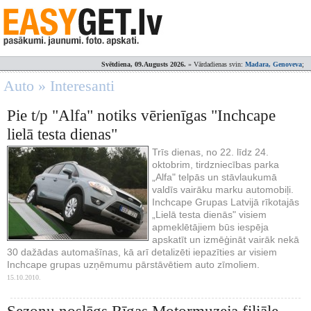
Svētdiena, 09.Augusts 2026.
» Vārdadienas svin:
Madara, Genoveva
;
Auto » Interesanti
Pie t/p "Alfa" notiks vērienīgas "Inchcape
lielā testa dienas"
Trīs dienas, no 22. līdz 24.
oktobrim, tirdzniecības parka
„Alfa" telpās un stāvlaukumā
valdīs vairāku marku automobiļi.
Inchcape Grupas Latvijā rīkotajās
„Lielā testa dienās" visiem
apmeklētājiem būs iespēja
apskatīt un izmēģināt vairāk nekā
30 dažādas automašīnas, kā arī detalizēti iepazīties ar visiem
Inchcape grupas uzņēmumu pārstāvētiem auto zīmoliem.
15.10.2010.