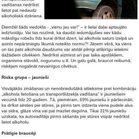
vadīšanas nedrīkst
lietot pat nedaudz
alkoholiskā dzēriena.
Diemžēl šāds viedoklis - „vienu jau var!” – ir lielai daļai aptaujāto
iedzīvotāju. Vai tas nozīmē, ka daudzi iedomājušies sev kādu
mākslīgu robežu līdz kurai drīkst dzert, lai alkohola saturs izelpā un
asinīs nepārsniegtu likumā noteikto normu?! Jāņem vērā, ka viens
un tas pats alkohola daudzums var atstāt pilnīgi atšķirīgu ietekmi
dažādiem cilvēkiem. Nedrīkst aizmirst arī par laika apstākļiem,
organisma stāvokli, nogurumu u.tt. Un galu galā, braucot reibumā,
riskējam nogalināt nevainīgus cilvēkus.
Riska grupa – jaunieši
Visvājākās zināšanas un nenobriedušākā attieksme pret kombināciju
„alkohola lietošana un transportlīdzekļa vadīšana” ir jauniešiem
vecumā līdz 20 gadiem. Tā, piemēram, 69% jauniešu ir pārliecināti,
ka drīkst sēsties pie stūres, ja pirms tam izdzerta viena pudele alus
vai sidra, glāze vīna vai pat mazliet degvīna. Tikai 31% jauniešu
uzskata, ka autovadītājs pirms sēšanās pie stūres vispār nedrīkst
lietot alkoholu.
Prātīgie braucēji