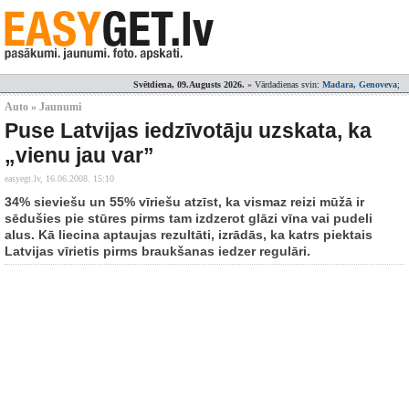
Svētdiena, 09.Augusts 2026.
» Vārdadienas svin:
Madara, Genoveva
;
Auto » Jaunumi
Puse Latvijas iedzīvotāju uzskata, ka
„vienu jau var”
easyegt.lv,
16.06.2008. 15:10
34% sieviešu un 55% vīriešu atzīst, ka vismaz reizi mūžā ir
sēdušies pie stūres pirms tam izdzerot glāzi vīna vai pudeli
alus. Kā liecina aptaujas rezultāti, izrādās, ka katrs piektais
Latvijas vīrietis pirms braukšanas iedzer regulāri.