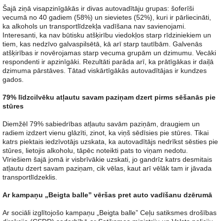
Šajā ziņā visapzinīgākās ir divas autovadītāju grupas: šoferīši
vecumā no 40 gadiem (58%) un sievietes (52%), kuri ir pārliecināti,
ka alkohols un transportlīdzekļa vadīšana nav savienojami.
Interesanti, ka nav būtisku atšķirību viedokļos starp rīdziniekiem un
tiem, kas nedzīvo galvaspilsētā, kā arī starp tautībām. Galvenās
atšķirības ir novērojamas starp vecuma grupām un dzimumu. Vecāki
respondenti ir apzinīgāki. Rezultāti parāda arī, ka prātīgākas ir daiļā
dzimuma pārstāves. Tātad viskārtīgākās autovadītājas ir kundzes
gados.
79% līdzcilvēku atļautu savam paziņam dzert pirms sēšanās pie
stūres
Diemžēl 79% sabiedrības atļautu savām paziņām, draugiem un
radiem izdzert vienu glāzīti, zinot, ka viņš sēdīsies pie stūres. Tikai
katrs piektais iedzīvotājs uzskata, ka autovadītājs nedrīkst sēsties pie
stūres, lietojis alkoholu, tāpēc noteikti pats to viņam nedotu.
Vīriešiem šajā jomā ir visbrīvākie uzskati, jo gandrīz katrs desmitais
atļautu dzert savam paziņam, cik vēlas, kaut arī vēlāk tam ir jāvada
transportlīdzeklis.
Ar kampaņu „Beigta balle” vēršas pret auto vadīšanu dzērumā
Ar sociāli izglītojošo kampaņu „Beigta balle” Ceļu satiksmes drošības