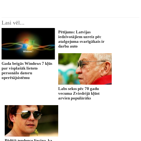
Lasi vēl...
Pētījums: Latvijas
iedzīvotājiem uzreiz pēc
atalgojuma svarīgākais ir
darba auto
Gada beigās Windows 7 kļūs
par visplašāk lietoto
personālo datoru
operētājsistēmu
Labs sekss pēc 70 gadu
vecuma Zviedrijā kļūst
arvien populārāks
Pēdējā tendence liecina, ka