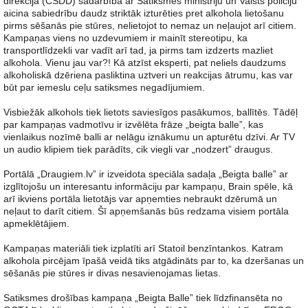
direkcija (CSDD) sadarbībā ar Satiksmes ministriju un Valsts policiju
aicina sabiedrību daudz striktāk izturēties pret alkohola lietošanu
pirms sēšanās pie stūres, nelietojot to nemaz un neļaujot arī citiem.
Kampaņas viens no uzdevumiem ir mainīt stereotipu, ka
transportlīdzekli var vadīt arī tad, ja pirms tam izdzerts mazliet
alkohola. Vienu jau var?! Kā atzīst eksperti, pat neliels daudzums
alkoholiskā dzēriena pasliktina uztveri un reakcijas ātrumu, kas var
būt par iemeslu ceļu satiksmes negadījumiem.
Visbiežāk alkohols tiek lietots saviesīgos pasākumos, ballītēs. Tādēļ
par kampaņas vadmotīvu ir izvēlēta frāze „beigta balle”, kas
vienlaikus nozīmē balli ar nelāgu iznākumu un apturētu dzīvi. Ar TV
un audio klipiem tiek parādīts, cik viegli var „nodzert” draugus.
Portālā „Draugiem.lv” ir izveidota speciāla sadaļa „Beigta balle” ar
izglītojošu un interesantu informāciju par kampaņu, Brain spēle, kā
arī ikviens portāla lietotājs var apņemties nebraukt dzērumā un
neļaut to darīt citiem. Šī apņemšanās būs redzama visiem portāla
apmeklētājiem.
Kampaņas materiāli tiek izplatīti arī Statoil benzīntankos. Katram
alkohola pircējam īpašā veidā tiks atgādināts par to, ka dzeršanas un
sēšanās pie stūres ir divas nesavienojamas lietas.
Satiksmes drošības kampaņa „Beigta Balle” tiek līdzfinansēta no