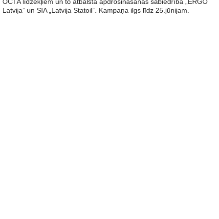
OCTA līdzekļiem un to atbalsta apdrošināšanas sabiedrība „ERGO
Latvija” un SIA „Latvija Statoil”. Kampaņa ilgs līdz 25.jūnijam.