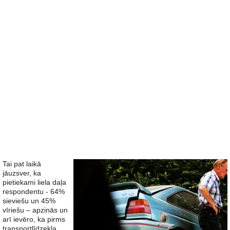
Tai pat laikā
jāuzsver, ka
pietiekami liela daļa
respondentu - 64%
sieviešu un 45%
vīriešu – apzinās un
arī ievēro, ka pirms
transportlīdzekļa