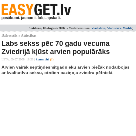
Sestdiena, 08.Augusts 2026.
» Vārdadienas svin:
Vladislava, Vladislavs, Mudīte
;
Dzīvesstils » Attiecības
Labs sekss pēc 70 gadu vecuma
Zviedrijā kļūst arvien populārāks
LETA,
09.07.2008. 16:23
|
komentāri
(1)
Arvien vairāk septiņdesmitgadnieku arvien biežāk nodarbojas
ar kvalitatīvu seksu, otrdien paziņoja zviedru pētnieki.