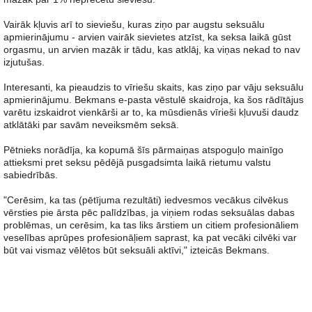
Vairāk kļuvis arī to sieviešu, kuras ziņo par augstu seksuālu
apmierinājumu - arvien vairāk sievietes atzīst, ka seksa laikā gūst
orgasmu, un arvien mazāk ir tādu, kas atklāj, ka viņas nekad to nav
izjutušas.
Interesanti, ka pieaudzis to vīriešu skaits, kas ziņo par vāju seksuālu
apmierinājumu. Bekmans e-pasta vēstulē skaidroja, ka šos rādītājus
varētu izskaidrot vienkārši ar to, ka mūsdienās vīrieši kļuvuši daudz
atklātāki par savām neveiksmēm seksā.
Pētnieks norādīja, ka kopumā šīs pārmaiņas atspoguļo mainīgo
attieksmi pret seksu pēdējā pusgadsimta laikā rietumu valstu
sabiedrībās.
"Cerēsim, ka tas (pētījuma rezultāti) iedvesmos vecākus cilvēkus
vērsties pie ārsta pēc palīdzības, ja viņiem rodas seksuālas dabas
problēmas, un cerēsim, ka tas liks ārstiem un citiem profesionāliem
veselības aprūpes profesionāļiem saprast, ka pat vecāki cilvēki var
būt vai vismaz vēlētos būt seksuāli aktīvi," izteicās Bekmans.