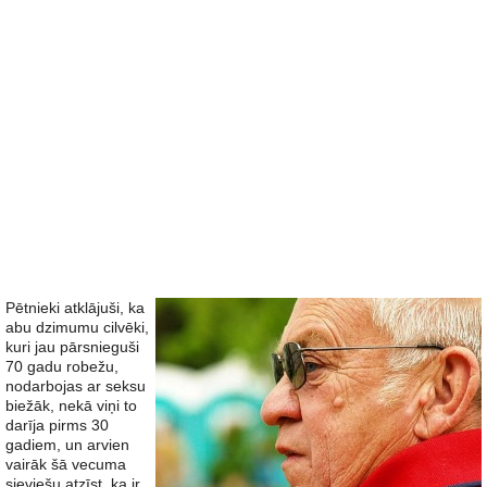
Pētnieki atklājuši, ka
abu dzimumu cilvēki,
kuri jau pārsnieguši
70 gadu robežu,
nodarbojas ar seksu
biežāk, nekā viņi to
darīja pirms 30
gadiem, un arvien
vairāk šā vecuma
sieviešu atzīst, ka ir