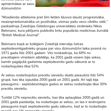
apmierinātas ar savu
dzimumdzīvi.
"Mūsdienās attieksme pret šīm lietām kļuvusi daudz progresīvāka,
neaizspriedumaināka un pozitīvāka, vismaz pašu veco cilvēku vidē,"
paskaidroja Zviedrijas Gēteborgas universitātes zinātnieks Nikss
Bekmans, kura pētījums publicēts britu populārās medicīnas žurnālā
"British Medical Journal".
Bekmans kopā ar kolēģiem Zviedrijā intervēja četras
septiņdesmitgadnieku grupas par viņu dzimumdzīvi laika posmā no
1971.gada līdz 2001.gadam. Viņi noskaidroja, ka 68% no
precētajiem vīriešiem atbildēja, ka 2001.gadā viņiem bijis sekss,
kamēr pagājušā gadsimta septiņdesmito gadu sākumā ar to
nodarbojušies tikai 52%.
Ar seksu nodarbojošos precētu sieviešu skaits pieaudzis līdz 54%
grupā, kas tika izjautāta 2000.gadā un 2001.gadā. Arī tajā bija
pieaugums - septiņdesmitajos gados ar seksu nodarbojās tikai 30%
precētu sieviešu.
Turklāt 12% neprecētu sieviešu, kas tika aptaujātas 2000.gadā un
2001.gadā pastāstīja, ka nodarbojas ar seksu, un tas ir ievērojams
pieaugums kopš septiņdesmito gadu sākumu, kad ar to nodarbojās
mazāk par 1% neprecētu sieviešu.