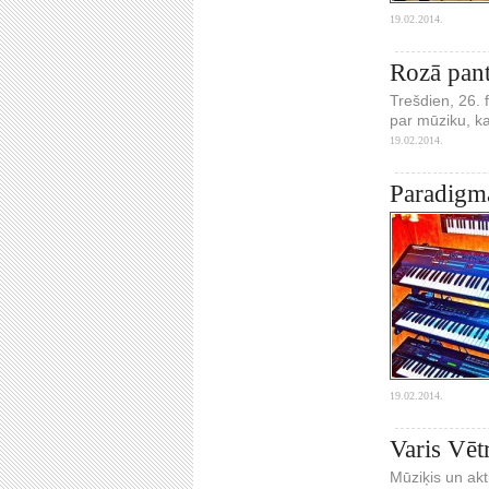
19.02.2014.
Rozā pant
Trešdien, 26. 
par mūziku, k
19.02.2014.
Paradigma
19.02.2014.
Varis Vēt
Mūziķis un akt