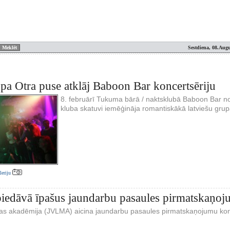
Sestdiena, 08.Augu
pa Otra puse atklāj Baboon Bar koncertsēriju
8. februārī Tukuma bārā / naktsklubā Baboon Bar not
kluba skatuvi iemēģināja romantiskākā latviešu gr
aleriju
edāvā īpašus jaundarbu pasaules pirmatskaņoj
kas akadēmija (JVLMA) aicina jaundarbu pasaules pirmatskaņojumu kon