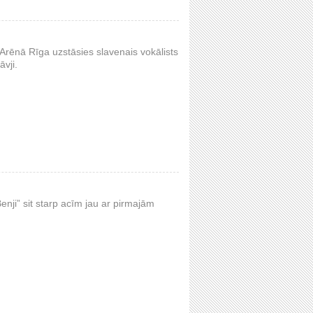
 Arēnā Rīga uzstāsies slavenais vokālists
vji.
nji” sit starp acīm jau ar pirmajām