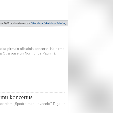
sts 2026.
» Vārdadienas svin:
Vladislava, Vladislavs, Mudīte
;
ika pirmais oficiālais koncerts. Kā pirmā
upa Otra puse un Normunds Pauniņš.
umu koncertus
certiem „Spodrē manu dvēselīt’” Rīgā un