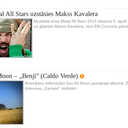
l All Stars uzstāsies Makss Kavalera
Muzikālā šova Metal All Stars 2014 ietvaros 5. aprīlī
un ģitārists Makss Kavalera, ziņo EM Concerts pārstā
oon – „Benji” (Caldo Verde)
1
Amerikāņu folkmūziķis Sun Kil Moon jaunākajā albumā „Be
dziesmas „Carissa” rindiņām