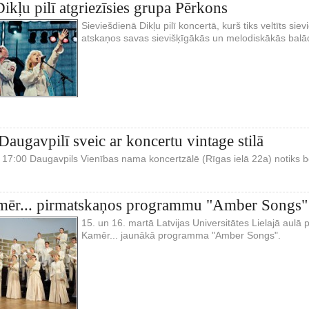
Dikļu pilī atgriezīsies grupa Pērkons
Sieviešdienā Dikļu pilī koncertā, kurš tiks veltīts s
atskaņos savas sievišķīgākās un melodiskākās balā
Daugavpilī sveic ar koncertu vintage stilā
. 17:00 Daugavpils Vienības nama koncertzālē (Rīgas ielā 22a) notiks 
mēr... pirmatskaņos programmu "Amber Songs"
15. un 16. martā Latvijas Universitātes Lielajā aul
Kamēr... jaunākā programma "Amber Songs".