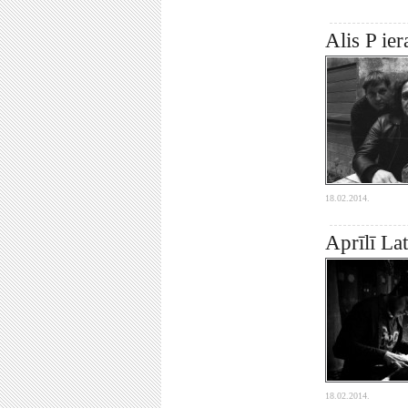
Alis P ie
18.02.2014.
Aprīlī La
18.02.2014.