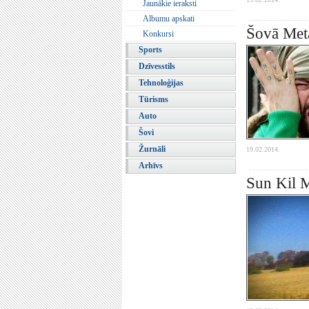
Jaunākie ieraksti
Albumu apskati
Šovā Meta
Konkursi
Sports
Dzīvesstils
Tehnoloģijas
Tūrisms
Auto
Šovi
Žurnāli
19.02.2014.
Arhīvs
Sun Kil M