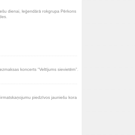
ieviešu dienai, leģendārā rokgrupa Pērkons
des.
bezmaksas koncerts “Veltījums sievietēm”.
ā pirmatskaņojumu piedzīvos jauniešu kora