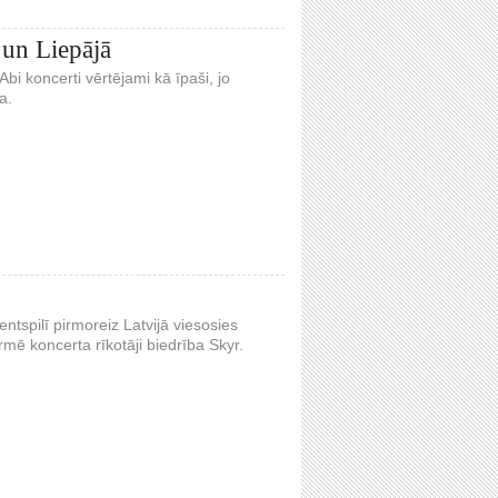
 un Liepājā
Abi koncerti vērtējami kā īpaši, jo
a.
tspilī pirmoreiz Latvijā viesosies
rmē koncerta rīkotāji biedrība Skyr.