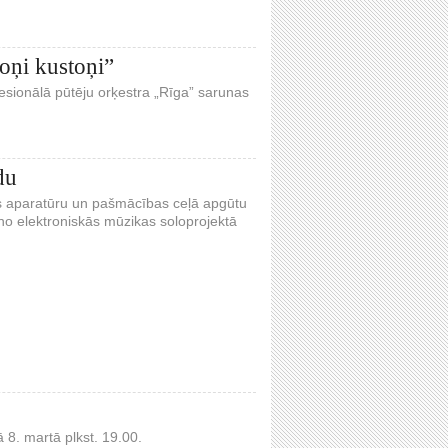
toņi kustoņi”
ofesionālā pūtēju orķestra „Rīga” sarunas
du
as aparatūru un pašmācības ceļā apgūtu
no elektroniskās mūzikas soloprojektā
 8. martā plkst. 19.00.