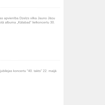
as apvienība Dzelzs vilka Jauno Jāņu
otā albuma „Kālabad” lielkoncertu 30.
ubilejas koncertu "40. takts" 22. maijā