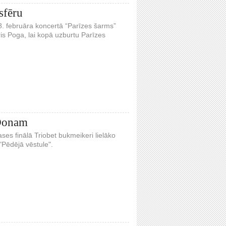
sfēru
28. februāra koncertā “Parīzes šarms”
dris Poga, lai kopā uzburtu Parīzes
 Donam
ses finālā Triobet bukmeikeri lielāko
"Pēdējā vēstule".