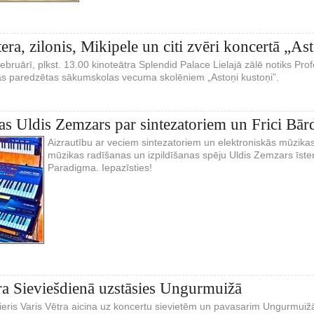
era, zilonis, Mikipele un citi zvēri koncertā „As
februārī, plkst. 13.00 kinoteātra Splendid Palace Lielajā zālē notiks Pr
as paredzētas sākumskolas vecuma skolēniem „Astoņi kustoņi”.
s Uldis Zemzars par sintezatoriem un Frici Bār
Aizrautību ar veciem sintezatoriem un elektroniskās mūzik
mūzikas radīšanas un izpildīšanas spēju Uldis Zemzars īste
Paradigma. Iepazīsties!
ra Sieviešdienā uzstāsies Ungurmuižā
ieris Varis Vētra aicina uz koncertu sievietēm un pavasarim Ungurmuižā