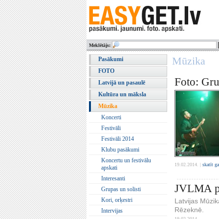
Meklētājs:
Mūzika
Pasākumi
FOTO
Foto: Gru
Latvijā un pasaulē
Kultūra un māksla
Mūzika
Koncerti
Festivāli
Festivāli 2014
Klubu pasākumi
Koncertu un festivālu
19.02.2014. |
skatīt g
apskati
Interesanti
JVLMA pi
Grupas un solisti
Kori, orķestri
Latvijas Mūzi
Rēzeknē.
Intervijas
19.02.2014.