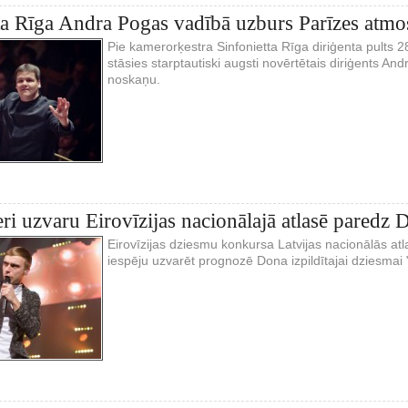
ta Rīga Andra Pogas vadībā uzburs Parīzes atmo
Pie kamerorķestra Sinfonietta Rīga diriģenta pults 
stāsies starptautiski augsti novērtētais diriģents An
noskaņu.
i uzvaru Eirovīzijas nacionālajā atlasē paredz
Eirovīzijas dziesmu konkursa Latvijas nacionālās atla
iespēju uzvarēt prognozē Dona izpildītajai dziesmai 