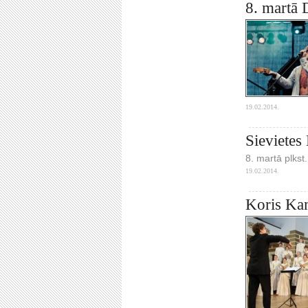
8. martā 
19.02.2014.
Sievietes 
8. martā plkst
19.02.2014.
Koris Ka