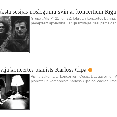
raksta sesijas noslēgumu svin ar koncertiem Rīgā
Grupa „Alis P” 21. un 22. februārī koncertēs Latvijā. 
pēdējoreiz apvienība Latvijā uzstājās tieši pirms gad
tvijā koncertēs pianists Karloss Čipa
1
Aprīļa sākumā ar koncertiem Cēsīs, Daugavpilī un Ven
pianists un komponists Karloss Čipa no Vācijas, info