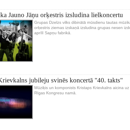
lka Jauno Jāņu orķestris izsludina lielkoncertu
Grupas Dzelzs vilks dibinātā mūsdienu tautas mūzik
orķestris ziemas izskaņā izsludina grupas nesen izd
aprīlī Sapņu fabrikā.
Krievkalns jubileju svinēs koncertā "40. takts"
Mūziķis un komponists Kristaps Krievkalns aicina uz j
Rīgas Kongresu namā.