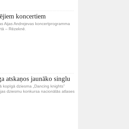
ējiem koncertiem
jas Aijas Andrejevas koncertprogramma
artā – Rēzeknē.
ga atskaņos jaunāko singlu
ā kopīgā dziesma „Dancing knights”
zijas dziesmu konkursa nacionālās atlases