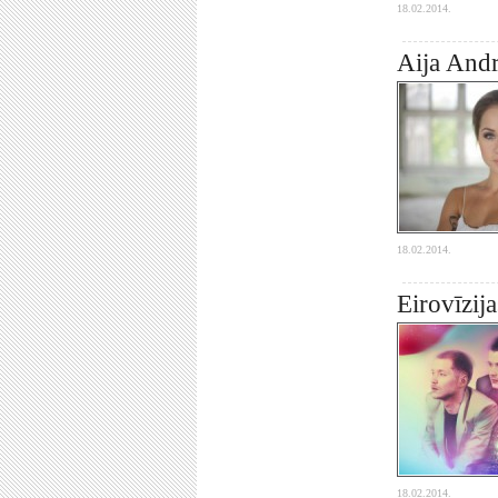
18.02.2014.
Aija And
18.02.2014.
Eirovīzij
18.02.2014.